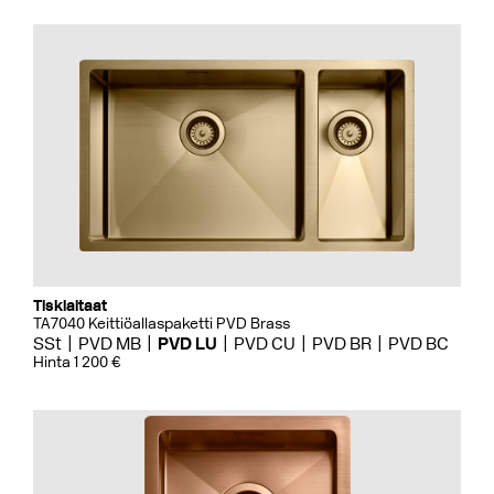
Tiskialtaat
TA7040 Keittiöallaspaketti PVD Brass
SSt
PVD MB
PVD LU
PVD CU
PVD BR
PVD BC
Hinta 1 200 €