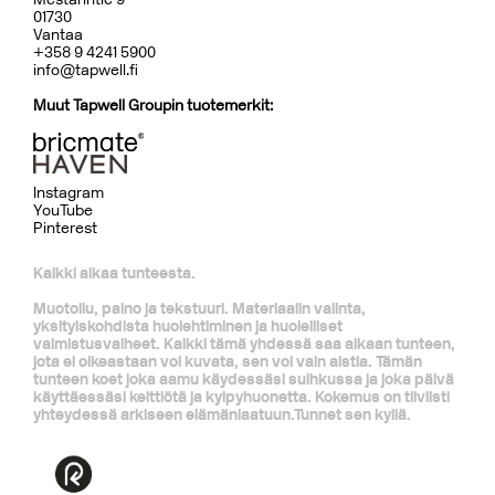
01730
Vantaa
+358 9 4241 5900
info@tapwell.fi
Muut Tapwell Groupin tuotemerkit:
Instagram
YouTube
Pinterest
Kaikki alkaa tunteesta.
Muotoilu, paino ja tekstuuri. Materiaalin valinta,
yksityiskohdista huolehtiminen ja huolelliset
valmistusvaiheet. Kaikki tämä yhdessä saa aikaan tunteen,
jota ei oikeastaan voi kuvata, sen voi vain aistia. Tämän
tunteen koet joka aamu käydessäsi suihkussa ja joka päivä
käyttäessäsi keittiötä ja kylpyhuonetta. Kokemus on tiiviisti
yhteydessä arkiseen elämänlaatuun.Tunnet sen kyllä.