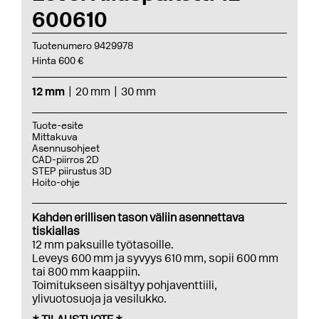
600610
Tuotenumero 9429978
Hinta 600 €
12 mm
20 mm
30 mm
Tuote-esite
Mittakuva
Asennusohjeet
CAD-piirros 2D
STEP piirustus 3D
Hoito-ohje
Kahden erillisen tason väliin asennettava
tiskiallas
12 mm paksuille työtasoille.
Leveys 600 mm ja syvyys 610 mm, sopii 600 mm
tai 800 mm kaappiin.
Toimitukseen sisältyy pohjaventtiili,
ylivuotosuoja ja vesilukko.