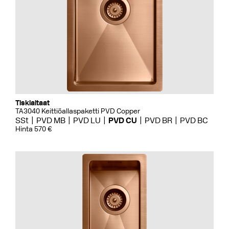
Tiskialtaat
TA3040 Keittiöallaspaketti PVD Copper
SSt
PVD MB
PVD LU
PVD CU
PVD BR
PVD BC
Hinta 570 €