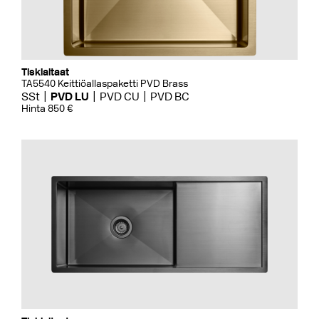
Tiskialtaat
TA5540 Keittiöallaspaketti PVD Brass
SSt
PVD LU
PVD CU
PVD BC
Hinta 850 €