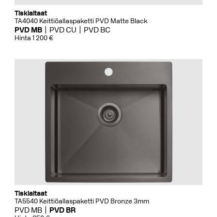
Tiskialtaat
TA4040 Keittiöallaspaketti PVD Matte Black
PVD MB
PVD CU
PVD BC
Hinta 1 200 €
Tiskialtaat
TA5540 Keittiöallaspaketti PVD Bronze 3mm
PVD MB
PVD BR