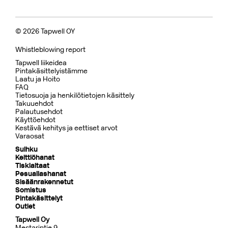
© 2026 Tapwell OY
Whistleblowing report
Tapwell liikeidea
Pintakäsittelyistämme
Laatu ja Hoito
FAQ
Tietosuoja ja henkilötietojen käsittely
Takuuehdot
Palautusehdot
Käyttöehdot
Kestävä kehitys ja eettiset arvot
Varaosat
Suihku
Keittiöhanat
Tiskialtaat
Pesuallashanat
Sisäänrakennetut
Somistus
Pintakäsittelyt
Outlet
Tapwell Oy
Mestarintie 9