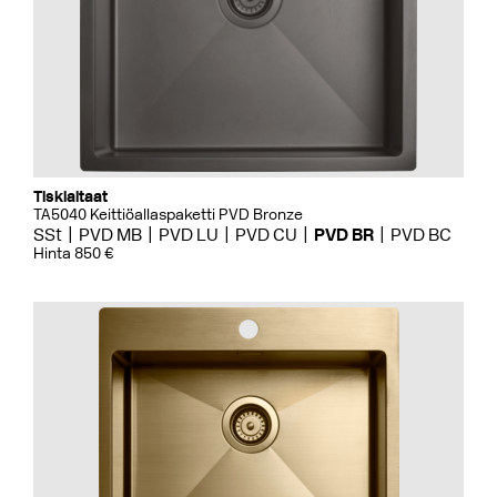
Tiskialtaat
TA5040 Keittiöallaspaketti PVD Bronze
SSt
PVD MB
PVD LU
PVD CU
PVD BR
PVD BC
Hinta 850 €