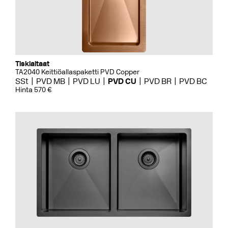
Tiskialtaat
TA2040 Keittiöallaspaketti PVD Copper
SSt
PVD MB
PVD LU
PVD CU
PVD BR
PVD BC
Hinta 570 €