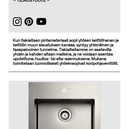
* TILAUSTUOTE *
Kun tiskialtaan pintamateriaali sopii yhteen keittiöhanan ja
keittiön muun sisustuksen kanssa, syntyy yhtenäinen ja
tasapainoinen tunnelma. Tiskialtaitamme on saatavilla
yhden ja kahden altaan malleina, ja ne voidaan asentaa
upotettuna, huullos- tai alta-asennuksena. Mukana
toimitetaan luonnollisesti yhteensopivat koripohjaventtiilit.