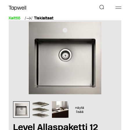
Keittiö
Tiskialtaat
näytä
lisää
Level Allaspaketti 12