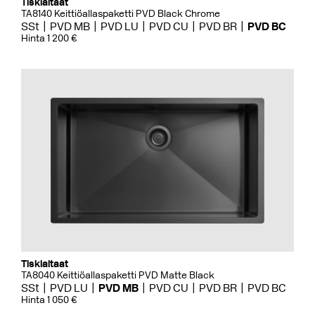
Tiskialtaat
TA8140 Keittiöallaspaketti PVD Black Chrome
SSt
PVD MB
PVD LU
PVD CU
PVD BR
PVD BC
Hinta 1 200 €
Tiskialtaat
TA8040 Keittiöallaspaketti PVD Matte Black
SSt
PVD LU
PVD MB
PVD CU
PVD BR
PVD BC
Hinta 1 050 €