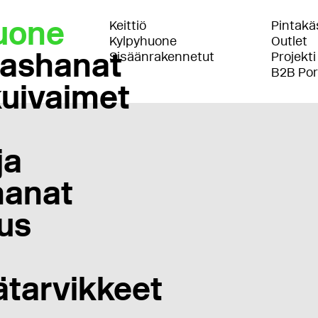
uone
Keittiö
Pintakäs
Kylpyhuone
Outlet
lashanat
Sisäänrakennetut
Projekti
B2B Por
uivaimet
ja
anat
us
ätarvikkeet