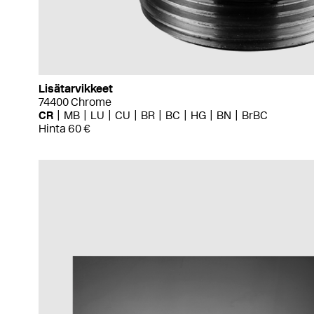
Lisätarvikkeet
74400 Chrome
CR
MB
LU
CU
BR
BC
HG
BN
BrBC
Hinta 60 €