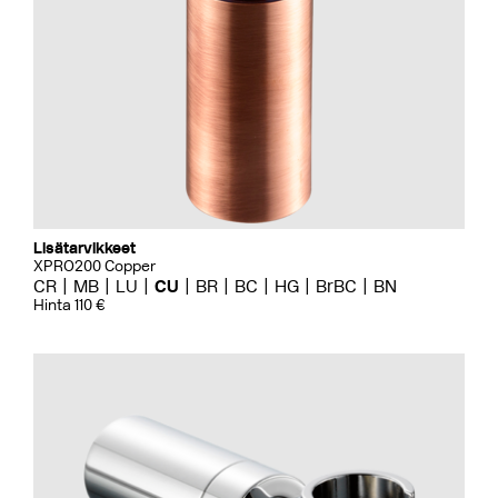
Lisätarvikkeet
XPRO200 Copper
CR
MB
LU
CU
BR
BC
HG
BrBC
BN
Hinta 110 €