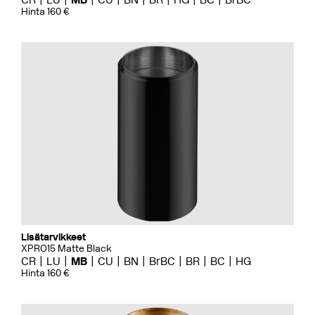
Hinta 160 €
Lisätarvikkeet
XPRO15 Matte Black
CR
LU
MB
CU
BN
BrBC
BR
BC
HG
Hinta 160 €