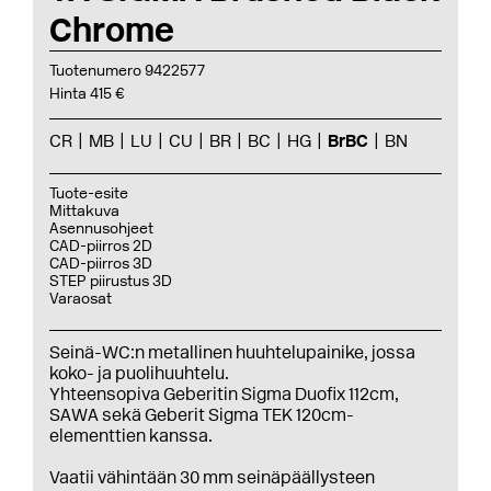
Chrome
Tuotenumero 9422577
Hinta 415 €
CR
MB
LU
CU
BR
BC
HG
BrBC
BN
Tuote-esite
Mittakuva
Asennusohjeet
CAD-piirros 2D
CAD-piirros 3D
STEP piirustus 3D
Varaosat
Seinä-WC:n metallinen huuhtelupainike, jossa
koko- ja puolihuuhtelu.
Yhteensopiva Geberitin Sigma Duofix 112cm,
SAWA sekä Geberit Sigma TEK 120cm-
elementtien kanssa.
Vaatii vähintään 30 mm seinäpäällysteen