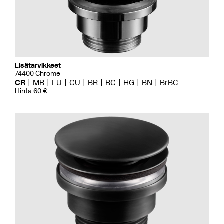
Lisätarvikkeet
74400 Chrome
CR
MB
LU
CU
BR
BC
HG
BN
BrBC
Hinta 60 €