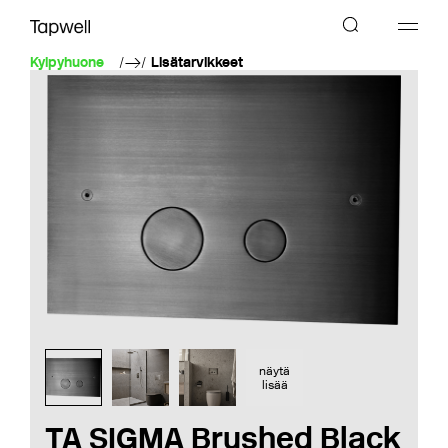
Kylpyhuone
Lisätarvikkeet
näytä
lisää
TA SIGMA Brushed Black