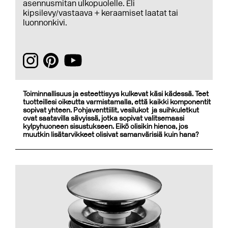
asennusmitan ulkopuolelle. Eli
kipsilevy/vastaava + keraamiset laatat tai
luonnonkivi.
Toiminnallisuus ja esteettisyys kulkevat käsi kädessä. Teet
tuotteillesi oikeutta varmistamalla, että kaikki komponentit
sopivat yhteen. Pohjaventtiilit, vesilukot ja suihkuletkut
ovat saatavilla sävyissä, jotka sopivat valitsemaasi
kylpyhuoneen sisustukseen. Eikö olisikin hienoa, jos
muutkin lisätarvikkeet olisivat samanvärisiä kuin hana?