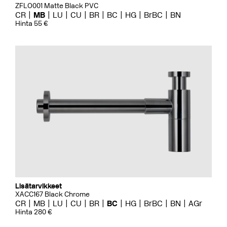
ZFLO001 Matte Black PVC
CR
MB
LU
CU
BR
BC
HG
BrBC
BN
Hinta 55 €
Lisätarvikkeet
XACC167 Black Chrome
CR
MB
LU
CU
BR
BC
HG
BrBC
BN
AGr
Hinta 280 €