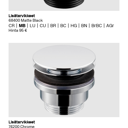
Lisätarvikkeet
68400 Matte Black
CR
MB
LU
CU
BR
BC
HG
BN
BrBC
AGr
Hinta 95 €
Lisätarvikkeet
74200 Chrome