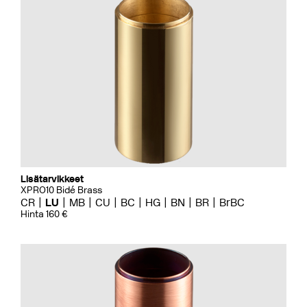
Lisätarvikkeet
XPRO10 Bidé Brass
CR
LU
MB
CU
BC
HG
BN
BR
BrBC
Hinta 160 €