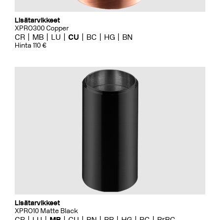
Lisätarvikkeet
XPRO300 Copper
CR
MB
LU
CU
BC
HG
BN
Hinta 110 €
Lisätarvikkeet
XPRO10 Matte Black
CR
LU
MB
CU
BN
BR
HG
BC
BrBC