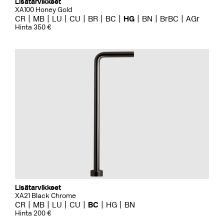
Lisätarvikkeet
XA100 Honey Gold
CR
MB
LU
CU
BR
BC
HG
BN
BrBC
AGr
Hinta 350 €
Lisätarvikkeet
XA21 Black Chrome
CR
MB
LU
CU
BC
HG
BN
Hinta 200 €