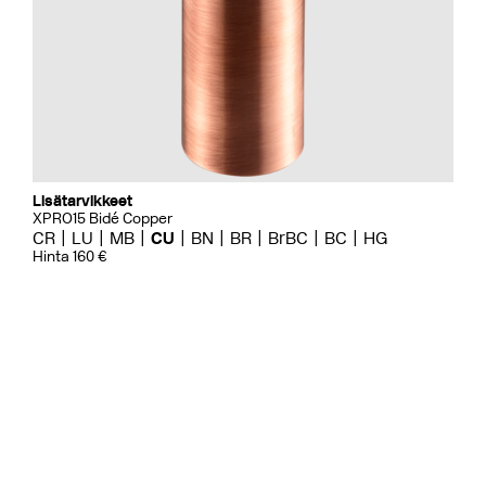
Lisätarvikkeet
XPRO15 Bidé Copper
CR
LU
MB
CU
BN
BR
BrBC
BC
HG
Hinta 160 €