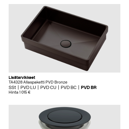
Lisätarvikkeet
TA4328 Allaspaketti PVD Bronze
SSt
PVD LU
PVD CU
PVD BC
PVD BR
Hinta 1 015 €