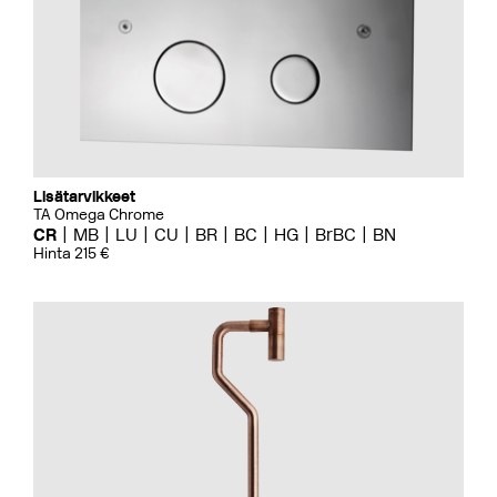
Lisätarvikkeet
TA Omega Chrome
CR
MB
LU
CU
BR
BC
HG
BrBC
BN
Hinta 215 €