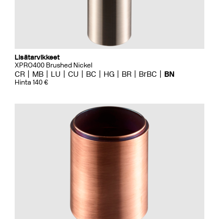
Lisätarvikkeet
XPRO400 Brushed Nickel
CR
MB
LU
CU
BC
HG
BR
BrBC
BN
Hinta 140 €