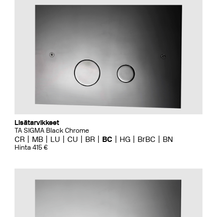
Lisätarvikkeet
TA SIGMA Black Chrome
CR
MB
LU
CU
BR
BC
HG
BrBC
BN
Hinta 415 €