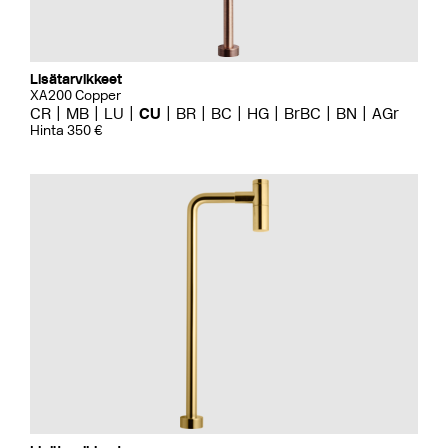
Lisätarvikkeet
XA200 Copper
CR
MB
LU
CU
BR
BC
HG
BrBC
BN
AGr
Hinta 350 €