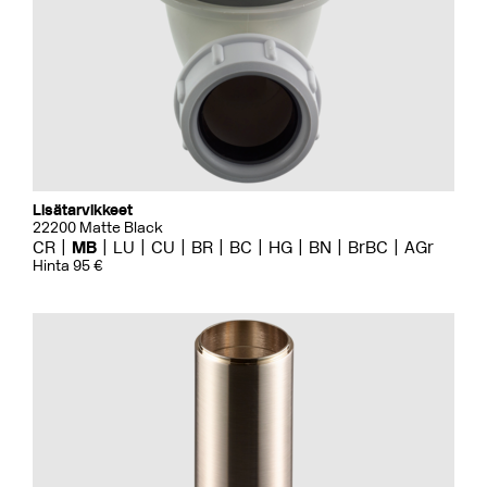
Lisätarvikkeet
22200 Matte Black
CR
MB
LU
CU
BR
BC
HG
BN
BrBC
AGr
Hinta 95 €