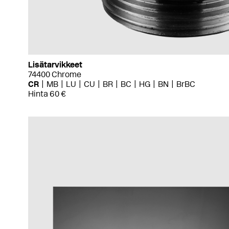
Lisätarvikkeet
74400 Chrome
CR
MB
LU
CU
BR
BC
HG
BN
BrBC
Hinta 60 €