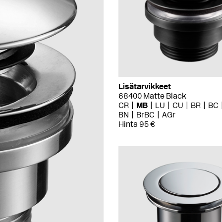
Lisätarvikkeet
68400 Matte Black
CR
MB
LU
CU
BR
BC
BN
BrBC
AGr
Hinta 95 €