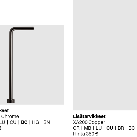
keet
k Chrome
Lisätarvikkeet
LU
CU
BC
HG
BN
XA200 Copper
€
CR
MB
LU
CU
BR
BC
Hinta 350 €