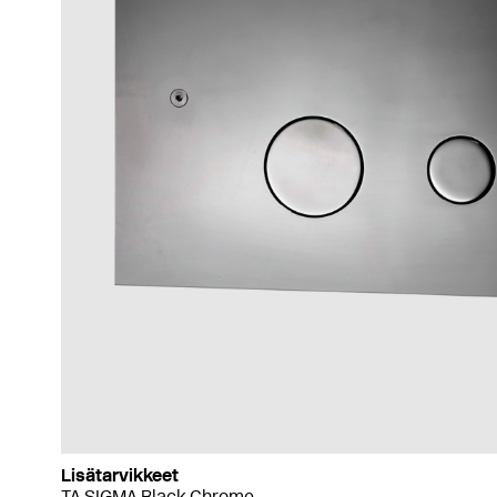
Lisätarvikkeet
TA SIGMA Black Chrome