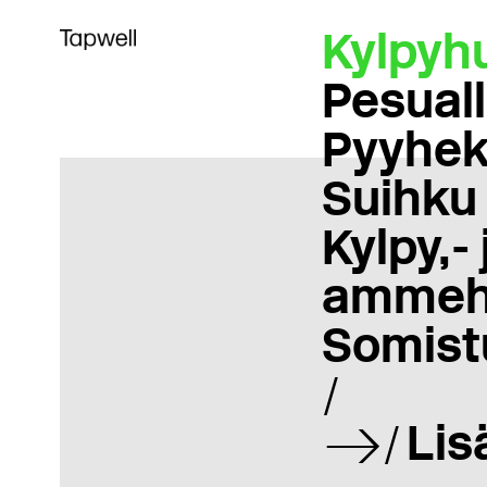
Kylpyh
Pesual
Pyyhek
Suihku
Kylpy,- 
ammeh
Somist
Lis