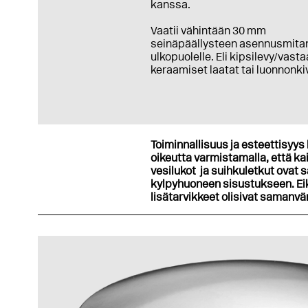
kanssa.
Vaatii vähintään 30 mm
seinäpäällysteen asennusmita
ulkopuolelle. Eli kipsilevy/vast
keraamiset laatat tai luonnonkiv
Toiminnallisuus ja esteettisyys 
oikeutta varmistamalla, että kai
vesilukot ja suihkuletkut ovat s
kylpyhuoneen sisustukseen. Eikö
lisätarvikkeet olisivat samanvä