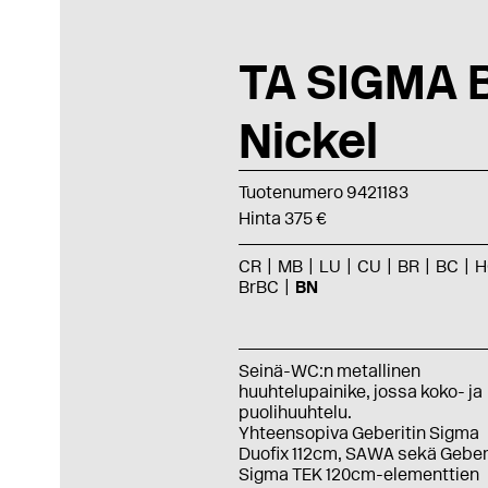
TA SIGMA 
Nickel
Tuotenumero 9421183
Hinta 375 €
CR
MB
LU
CU
BR
BC
H
BrBC
BN
Seinä-WC:n metallinen
huuhtelupainike, jossa koko- ja
puolihuuhtelu.
Yhteensopiva Geberitin Sigma
Duofix 112cm, SAWA sekä Geber
Sigma TEK 120cm-elementtien