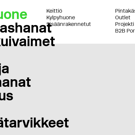
uone
Keittiö
Pintakäs
Kylpyhuone
Outlet
lashanat
Sisäänrakennetut
Projekti
B2B Por
uivaimet
ja
anat
us
ätarvikkeet