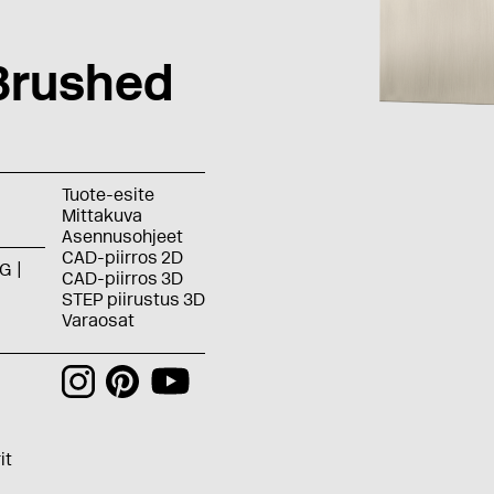
Brushed
Tuote-esite
Mittakuva
Asennusohjeet
CAD-piirros 2D
G
CAD-piirros 3D
STEP piirustus 3D
Varaosat
it