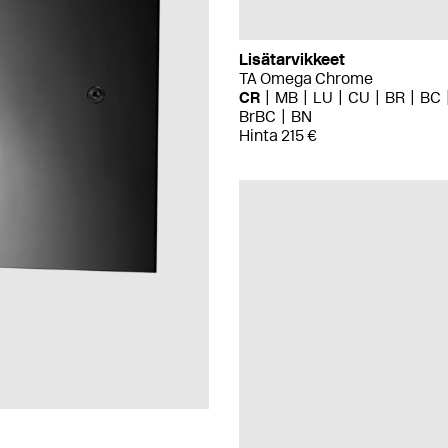
Lisätarvikkeet
TA Omega Chrome
CR
MB
LU
CU
BR
BC
BrBC
BN
Hinta 215 €