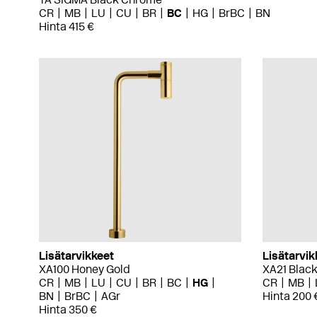
CR
MB
LU
CU
BR
BC
HG
BrBC
BN
Hinta 415 €
Lisätarvikkeet
Lisätarvik
XA100 Honey Gold
XA21 Blac
CR
MB
LU
CU
BR
BC
HG
CR
MB
BN
BrBC
AGr
Hinta 200 
Hinta 350 €