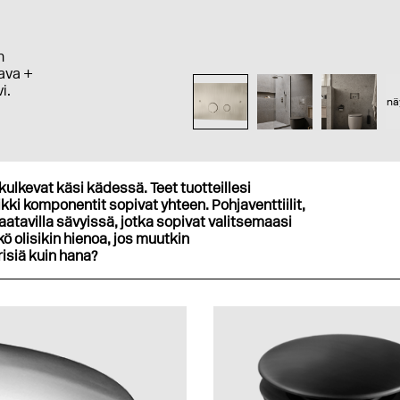
n
aava +
i.
nä
kulkevat käsi kädessä. Teet tuotteillesi
kki komponentit sopivat yhteen. Pohjaventtiilit,
aatavilla sävyissä, jotka sopivat valitsemaasi
 olisikin hienoa, jos muutkin
risiä kuin hana?