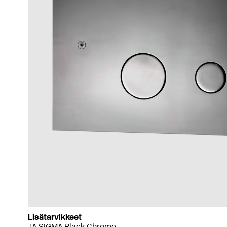
Lisätarvikkeet
TA SIGMA Black Chrome