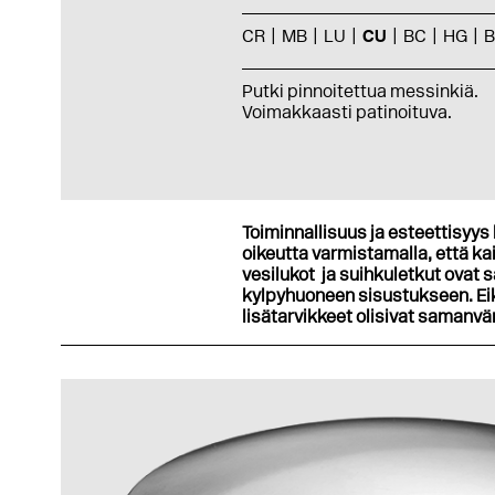
CR
MB
LU
CU
BC
HG
Putki pinnoitettua messinkiä.
Voimakkaasti patinoituva.
Toiminnallisuus ja esteettisyys 
oikeutta varmistamalla, että kai
vesilukot ja suihkuletkut ovat s
kylpyhuoneen sisustukseen. Eikö
lisätarvikkeet olisivat samanvä