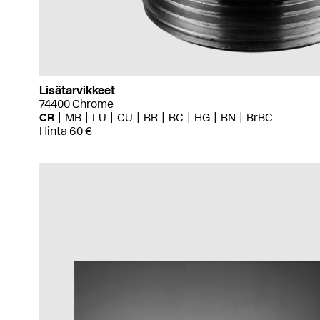
Lisätarvikkeet
74400 Chrome
CR
MB
LU
CU
BR
BC
HG
BN
BrBC
Hinta 60 €