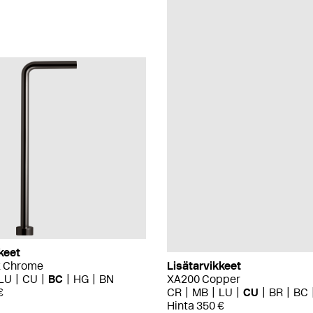
keet
k Chrome
Lisätarvikkeet
LU
CU
BC
HG
BN
XA200 Copper
€
CR
MB
LU
CU
BR
BC
Hinta 350 €