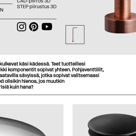
CAD-piirros 3D
STEP piirustus 3D
BN
kulkevat käsi kädessä. Teet tuotteillesi
kki komponentit sopivat yhteen. Pohjaventtiilit,
aatavilla sävyissä, jotka sopivat valitsemaasi
 olisikin hienoa, jos muutkin
risiä kuin hana?