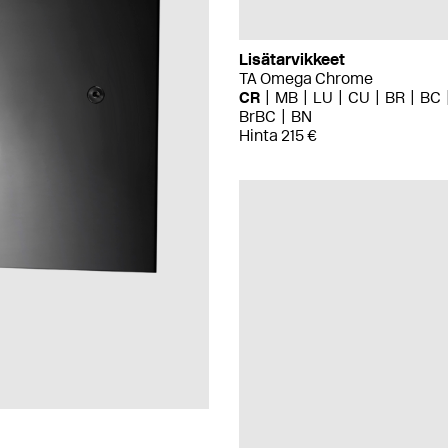
Lisätarvikkeet
TA Omega Chrome
CR
MB
LU
CU
BR
BC
BrBC
BN
Hinta 215 €