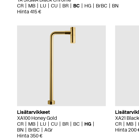
CR
MB
LU
CU
BR
BC
HG
BrBC
BN
Hinta 415 €
Lisätarvikkeet
Lisätarvik
XA100 Honey Gold
XA21 Blac
CR
MB
LU
CU
BR
BC
HG
CR
MB
BN
BrBC
AGr
Hinta 200 
Hinta 350 €