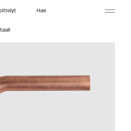
ittelyt
Hae
taali