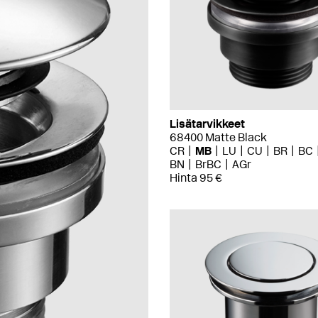
Lisätarvikkeet
68400 Matte Black
CR
MB
LU
CU
BR
BC
BN
BrBC
AGr
Hinta 95 €