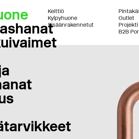
uone
Keittiö
Pintakäs
Kylpyhuone
Outlet
lashanat
Sisäänrakennetut
Projekti
B2B Por
uivaimet
ja
anat
us
ätarvikkeet