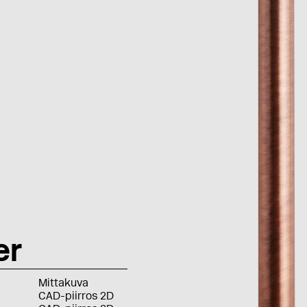
er
Mittakuva
CAD-piirros 2D