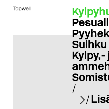
Kylpyh
Pesual
Pyyhek
Suihku
Kylpy,- 
ammeh
Somist
Lis