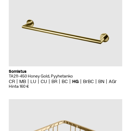
Somistus
TA211-450 Honey Gold, Pyyhetanko
CR
MB
LU
CU
BR
BC
HG
BrBC
BN
AGr
Hinta 160 €