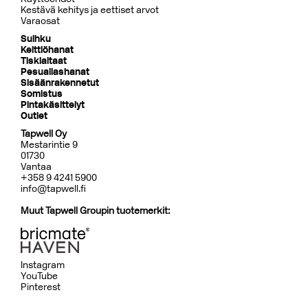
Kestävä kehitys ja eettiset arvot
Varaosat
Suihku
Keittiöhanat
Tiskialtaat
Pesuallashanat
Sisäänrakennetut
Somistus
Pintakäsittelyt
Outlet
Tapwell Oy
Mestarintie 9
01730
Vantaa
+358 9 4241 5900
info@tapwell.fi
Muut Tapwell Groupin tuotemerkit:
Instagram
YouTube
Pinterest