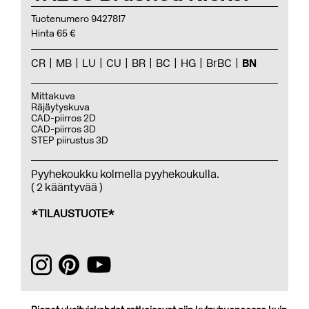
Tuotenumero 9427817
Hinta 65 €
CR
MB
LU
CU
BR
BC
HG
BrBC
BN
Mittakuva
Räjäytyskuva
CAD-piirros 2D
CAD-piirros 3D
STEP piirustus 3D
Pyyhekoukku kolmella pyyhekoukulla.
( 2 kääntyvää )
*TILAUSTUOTE*