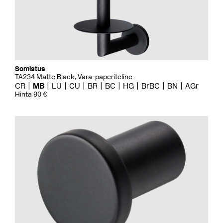
Somistus
TA234 Matte Black, Vara-paperiteline
CR
MB
LU
CU
BR
BC
HG
BrBC
BN
AGr
Hinta 90 €