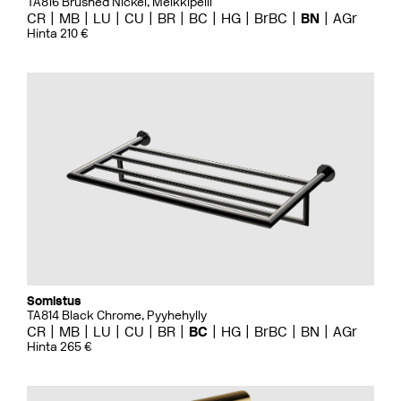
TA816 Brushed Nickel, Meikkipeili
CR
MB
LU
CU
BR
BC
HG
BrBC
BN
AGr
Hinta 210 €
Somistus
TA814 Black Chrome, Pyyhehylly
CR
MB
LU
CU
BR
BC
HG
BrBC
BN
AGr
Hinta 265 €