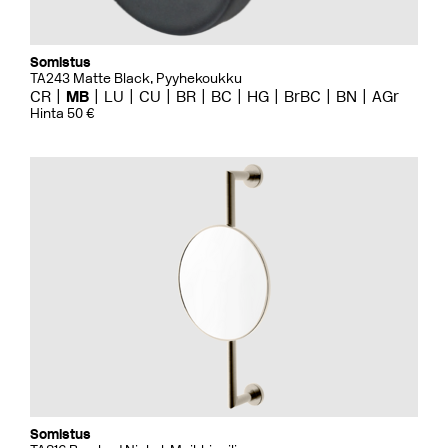
Somistus
TA243 Matte Black, Pyyhekoukku
CR
MB
LU
CU
BR
BC
HG
BrBC
BN
AGr
Hinta 50 €
Somistus