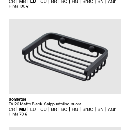
CR
MB
LU
CU
BR
BC
HG
BrBC
BN
AGr
Hinta 100 €
Somistus
TA126 Matte Black, Saippuateline, suora
CR
MB
LU
CU
BR
BC
HG
BrBC
BN
AGr
Hinta 70 €