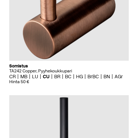
Somistus
TA242 Copper, Pyyhekoukkupari
CR
MB
LU
CU
BR
BC
HG
BrBC
BN
AGr
Hinta 50 €