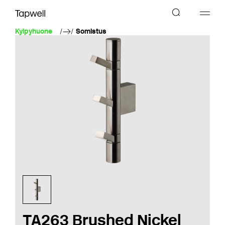
Kylpyhuone
Somistus
TA263 Brushed Nickel