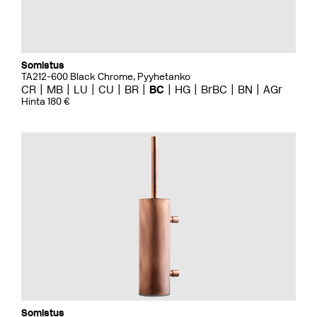
Somistus
TA212-600 Black Chrome, Pyyhetanko
CR
MB
LU
CU
BR
BC
HG
BrBC
BN
AGr
Hinta 180 €
Somistus