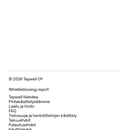
© 2026 Tapwell OY
Whistleblowing report
Tapwell liikeidea
Pintakäsittelyistämme
Laatu ja Hoito
FAQ
Tietosuoja ja henkilötietojen käsittely
Takuuehdot
Palautusehdot
Käyttöehdot