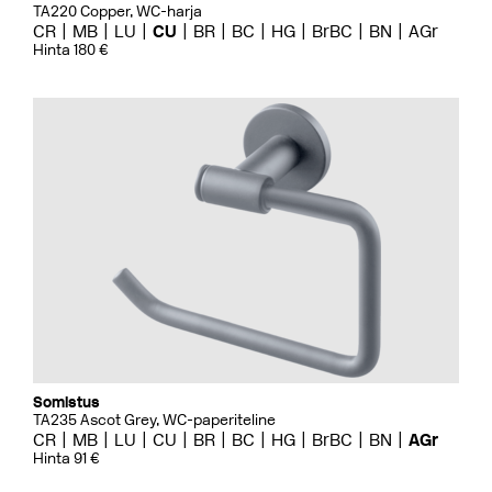
TA220 Copper, WC-harja
CR
MB
LU
CU
BR
BC
HG
BrBC
BN
AGr
Hinta 180 €
Somistus
TA235 Ascot Grey, WC-paperiteline
CR
MB
LU
CU
BR
BC
HG
BrBC
BN
AGr
Hinta 91 €