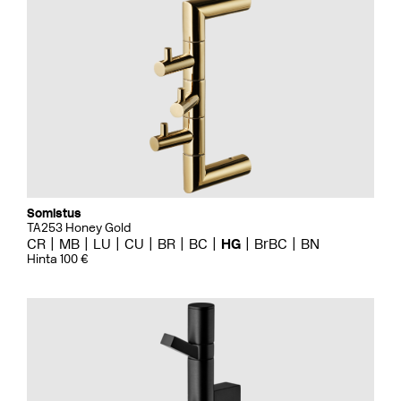
Somistus
TA253 Honey Gold
CR
MB
LU
CU
BR
BC
HG
BrBC
BN
Hinta 100 €