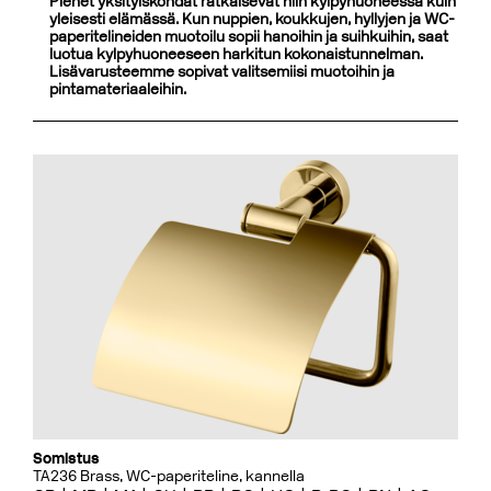
Pienet yksityiskohdat ratkaisevat niin kylpyhuoneessa kuin
yleisesti elämässä. Kun nuppien, koukkujen, hyllyjen ja WC-
paperitelineiden muotoilu sopii hanoihin ja suihkuihin, saat
luotua kylpyhuoneeseen harkitun kokonaistunnelman.
Lisävarusteemme sopivat valitsemiisi muotoihin ja
pintamateriaaleihin.
Somistus
TA236 Brass, WC-paperiteline, kannella