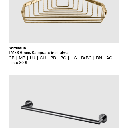
Somistus
TA156 Brass, Saippuateline kulma
CR
MB
LU
CU
BR
BC
HG
BrBC
BN
AGr
Hinta 80 €