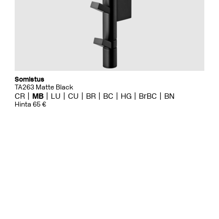
Somistus
TA263 Matte Black
CR
MB
LU
CU
BR
BC
HG
BrBC
BN
Hinta 65 €