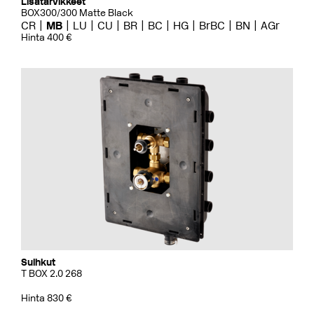
Lisätarvikkeet
BOX300/300 Matte Black
CR
MB
LU
CU
BR
BC
HG
BrBC
BN
AGr
Hinta 400 €
Suihkut
T BOX 2.0 268
Hinta 830 €