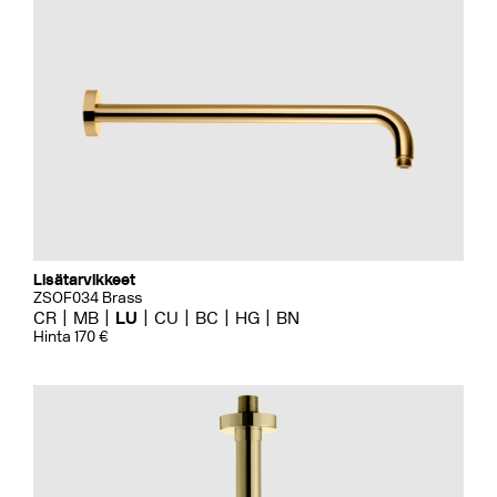
Lisätarvikkeet
ZSOF034 Brass
CR
MB
LU
CU
BC
HG
BN
Hinta 170 €