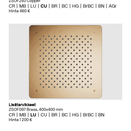
ZSOF250 Copper
CR
MB
LU
CU
BR
BC
HG
BrBC
BN
AGr
Hinta 460 €
Lisätarvikkeet
ZSOF097 Brass, 400x400 mm
CR
MB
LU
CU
BR
BC
HG
BrBC
BN
Hinta 1 200 €