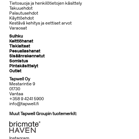
Tietosuoja ja henkilötietojen käsittely
Takuuehdot
Palautusehdot
Käyttöehdot
Kestävä kehitys ja eettiset arvot
Varaosat
Suihku
Keittiöhanat
Tiskialtaat
Pesuallashanat
Sisäänrakennetut
Somistus
Pintakäsittelyt
Outlet
Tapwell Oy
Mestarintie 9
01730
Vantaa
+358 9 4241 5900
info@tapwell.fi
Muut Tapwell Groupin tuotemerkit:
Instagram