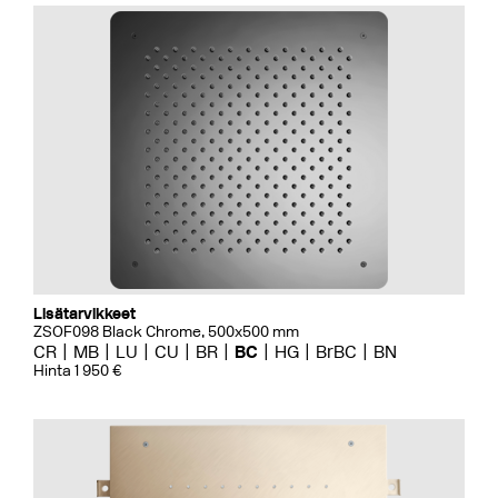
Lisätarvikkeet
ZSOF098 Black Chrome, 500x500 mm
CR
MB
LU
CU
BR
BC
HG
BrBC
BN
Hinta 1 950 €