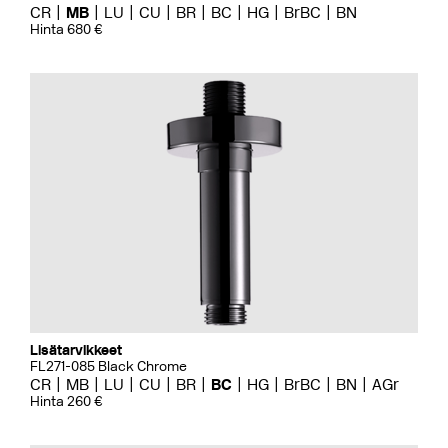
CR
MB
LU
CU
BR
BC
HG
BrBC
BN
Hinta 680 €
Lisätarvikkeet
FL271-085 Black Chrome
CR
MB
LU
CU
BR
BC
HG
BrBC
BN
AGr
Hinta 260 €