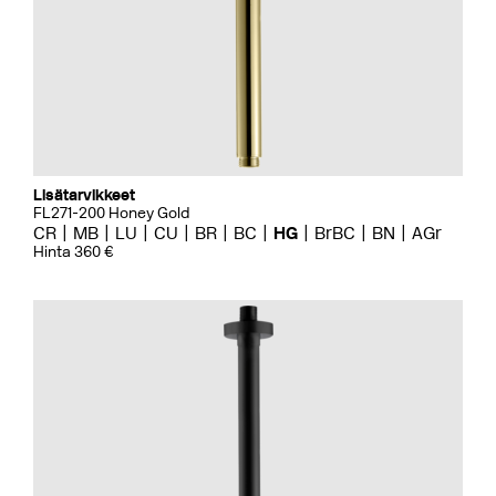
Lisätarvikkeet
FL271-200 Honey Gold
CR
MB
LU
CU
BR
BC
HG
BrBC
BN
AGr
Hinta 360 €