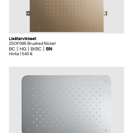
Lisätarvikkeet
ZSOF095 Brushed Nickel
BC
HG
BrBC
BN
Hinta 1 540 €