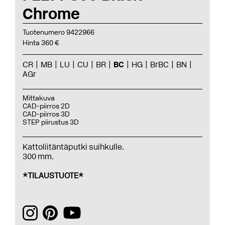
Chrome
Tuotenumero 9422966
Hinta 360 €
CR
MB
LU
CU
BR
BC
HG
BrBC
BN
AGr
Mittakuva
CAD-piirros 2D
CAD-piirros 3D
STEP piirustus 3D
Kattoliitäntäputki suihkulle.
300 mm.
*TILAUSTUOTE*