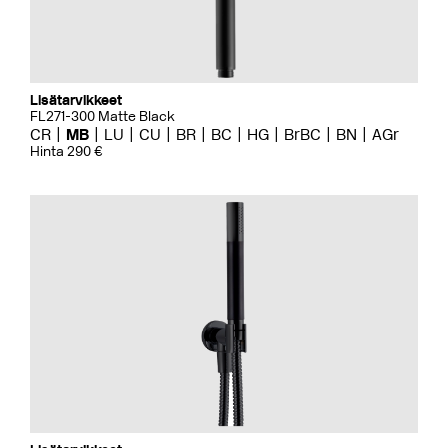
Lisätarvikkeet
FL271-300 Matte Black
CR
MB
LU
CU
BR
BC
HG
BrBC
BN
AGr
Hinta 290 €