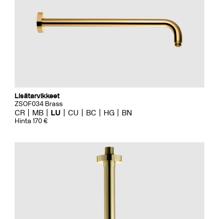
Lisätarvikkeet
ZSOF034 Brass
CR
MB
LU
CU
BC
HG
BN
Hinta 170 €