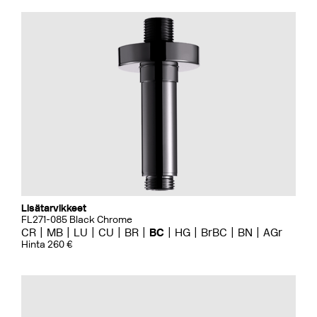
Lisätarvikkeet
FL271-085 Black Chrome
CR
MB
LU
CU
BR
BC
HG
BrBC
BN
AGr
Hinta 260 €