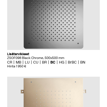
Lisätarvikkeet
ZSOF098 Black Chrome, 500x500 mm
CR
MB
LU
CU
BR
BC
HG
BrBC
BN
Hinta 1 950 €