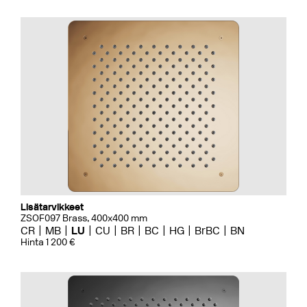
Lisätarvikkeet
ZSOF097 Brass, 400x400 mm
CR
MB
LU
CU
BR
BC
HG
BrBC
BN
Hinta 1 200 €