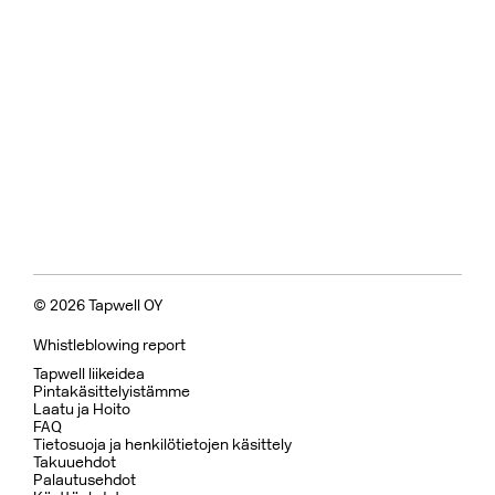
© 2026 Tapwell OY
Whistleblowing report
Tapwell liikeidea
Pintakäsittelyistämme
Laatu ja Hoito
FAQ
Tietosuoja ja henkilötietojen käsittely
Takuuehdot
Palautusehdot