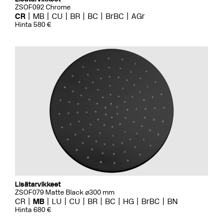
ZSOF092 Chrome
CR
MB
CU
BR
BC
BrBC
AGr
Hinta 580 €
Lisätarvikkeet
ZSOF079 Matte Black ⌀300 mm
CR
MB
LU
CU
BR
BC
HG
BrBC
BN
Hinta 680 €