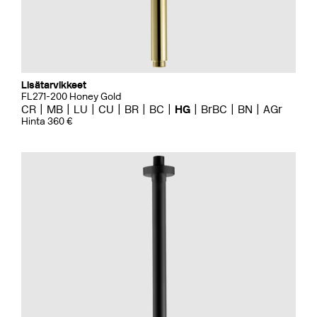
Lisätarvikkeet
FL271-200 Honey Gold
CR
MB
LU
CU
BR
BC
HG
BrBC
BN
AGr
Hinta 360 €