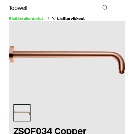
Sisäänrakennetut
Lisätarvikkeet
ZSOF034 Copper