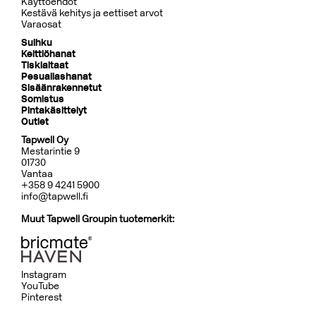
Käyttöehdot
Kestävä kehitys ja eettiset arvot
Varaosat
Suihku
Keittiöhanat
Tiskialtaat
Pesuallashanat
Sisäänrakennetut
Somistus
Pintakäsittelyt
Outlet
Tapwell Oy
Mestarintie 9
01730
Vantaa
+358 9 4241 5900
info@tapwell.fi
Muut Tapwell Groupin tuotemerkit:
Instagram
YouTube
Pinterest