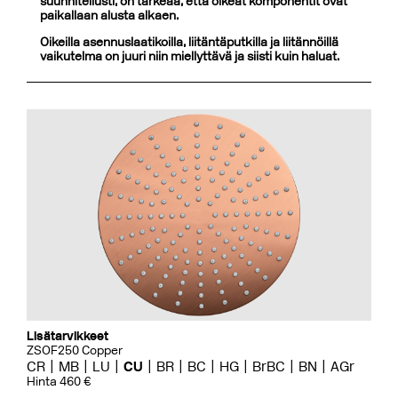
suunnitellusti, on tärkeää, että oikeat komponentit ovat
paikallaan alusta alkaen.
Oikeilla asennuslaatikoilla, liitäntäputkilla ja liitännöillä
vaikutelma on juuri niin miellyttävä ja siisti kuin haluat.
Lisätarvikkeet
ZSOF250 Copper
CR
MB
LU
CU
BR
BC
HG
BrBC
BN
AGr
Hinta 460 €