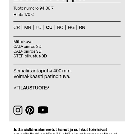
Tuotenumero 9418617
Hinta 170 €
CR
MB
LU
CU
BC
HG
BN
Mittakuva
CAD-piirros 2D
CAD-piirros 3D
STEP piirustus 3D
Seinäliitäntäputki 400 mm.
Voimakkaasti patinoituva.
*TILAUSTUOTE*
Jotta sisäänrakennetut hanat ja suihkut toimisivat