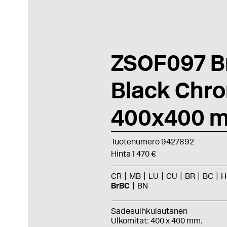
ZSOF097 B
Black Chr
400x400 
Tuotenumero 9427892
Hinta 1 470 €
CR
MB
LU
CU
BR
BC
H
BrBC
BN
Sadesuihkulautanen
Ulkomitat: 400 x 400 mm.