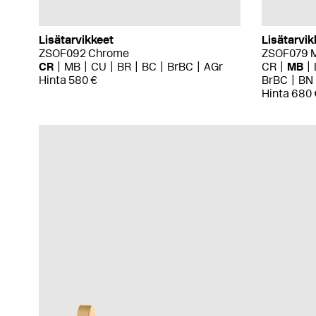
Lisätarvikkeet
Lisätarvik
ZSOF092 Chrome
ZSOF079 M
CR
MB
CU
BR
BC
BrBC
AGr
CR
MB
Hinta 580 €
BrBC
BN
Hinta 680 