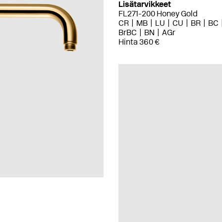
Lisätarvikkeet
FL271-200 Honey Gold
CR
MB
LU
CU
BR
BC
BrBC
BN
AGr
Hinta 360 €