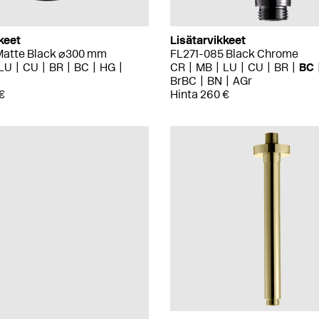
keet
Lisätarvikkeet
atte Black ⌀300 mm
FL271-085 Black Chrome
LU
CU
BR
BC
HG
CR
MB
LU
CU
BR
BC
BrBC
BN
AGr
€
Hinta 260 €