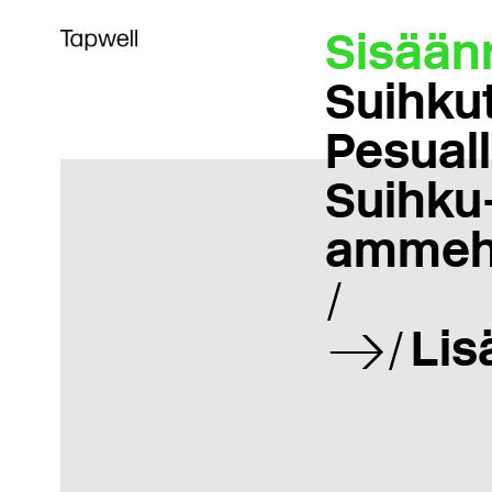
Sisään
Suihku
Pesual
Suihku-
ammeh
Lis