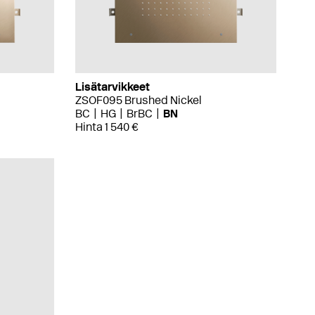
Lisätarvikkeet
ZSOF095 Brushed Nickel
BC
HG
BrBC
BN
Hinta 1 540 €