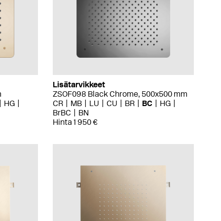
Lisätarvikkeet
m
ZSOF098 Black Chrome, 500x500 mm
HG
CR
MB
LU
CU
BR
BC
HG
BrBC
BN
Hinta 1 950 €