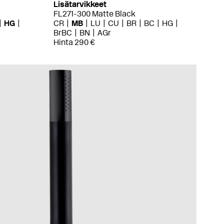
Lisätarvikkeet
FL271-300 Matte Black
HG
CR
MB
LU
CU
BR
BC
HG
BrBC
BN
AGr
Hinta 290 €