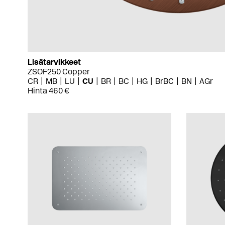
Lisätarvikkeet
ZSOF250 Copper
CR
MB
LU
CU
BR
BC
HG
BrBC
BN
AGr
Hinta 460 €