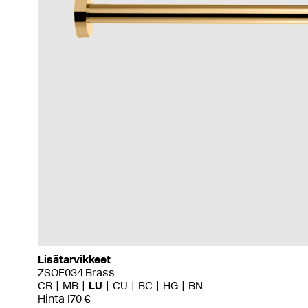
Lisätarvikkeet
ZSOF034 Brass
CR
MB
LU
CU
BC
HG
BN
Hinta 170 €