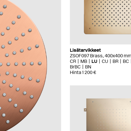
Lisätarvikkeet
ZSOF097 Brass, 400x400 m
CR
MB
LU
CU
BR
BC
BrBC
BN
Hinta 1 200 €