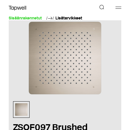
Sisäänrakennetut
Lisätarvikkeet
ZSOF097 Brushed