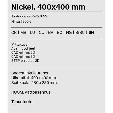
Nickel, 400x400 mm
Tuotenumero 9427893
Hinta 1 200 €
CR
MB
LU
CU
BR
BC
HG
BrBC
BN
Mittakuva
Asennusohjeet
CAD-piirros 2D
CAD-piirros 3D
STEP piirustus 3D
Sadesuihkulautanen
Ulkomitat: 400 x 400 mm.
Suihkuala: 280 x 280 mm.
HUOM. Kattoasennus
Tilaustuote