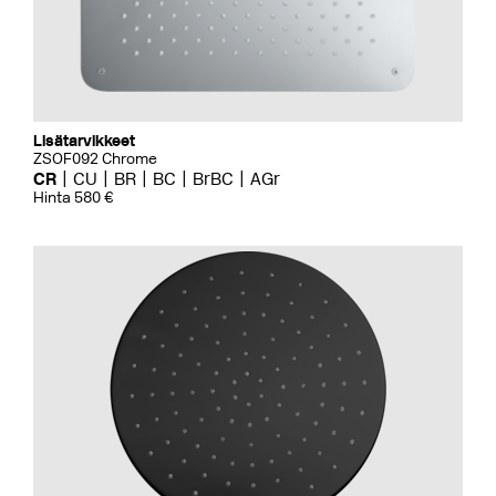
Lisätarvikkeet
ZSOF092 Chrome
CR
CU
BR
BC
BrBC
AGr
Hinta 580 €