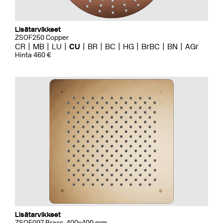
Lisätarvikkeet
ZSOF250 Copper
CR
MB
LU
CU
BR
BC
HG
BrBC
BN
AGr
Hinta 460 €
Lisätarvikkeet
ZSOF097 Brass, 400x400 mm