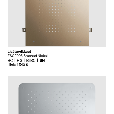
Lisätarvikkeet
ZSOF095 Brushed Nickel
BC
HG
BrBC
BN
Hinta 1 540 €