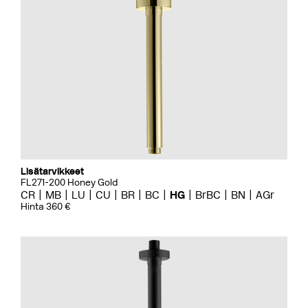
Lisätarvikkeet
FL271-200 Honey Gold
CR
MB
LU
CU
BR
BC
HG
BrBC
BN
AGr
Hinta 360 €