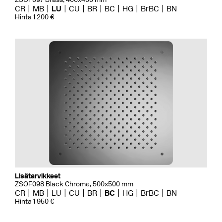
CR
MB
LU
CU
BR
BC
HG
BrBC
BN
Hinta 1 200 €
Lisätarvikkeet
ZSOF098 Black Chrome, 500x500 mm
CR
MB
LU
CU
BR
BC
HG
BrBC
BN
Hinta 1 950 €