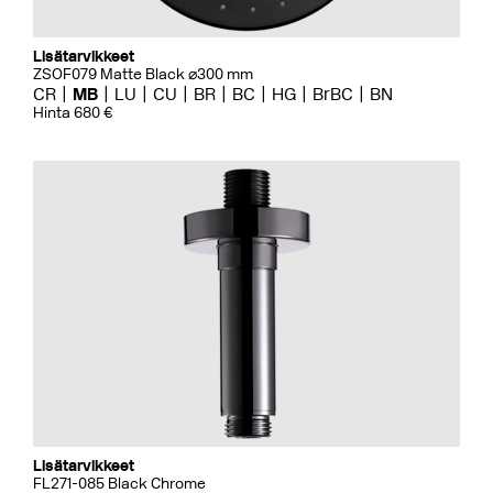
Lisätarvikkeet
ZSOF079 Matte Black ⌀300 mm
CR
MB
LU
CU
BR
BC
HG
BrBC
BN
Hinta 680 €
Lisätarvikkeet
FL271-085 Black Chrome