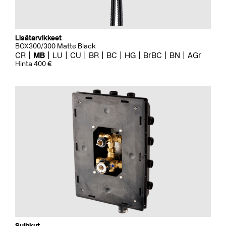
Lisätarvikkeet
BOX300/300 Matte Black
CR
MB
LU
CU
BR
BC
HG
BrBC
BN
AGr
Hinta 400 €
Suihkut