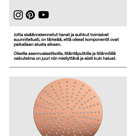
Jotta sisäänrakennetut hanat ja suihkut toimisivat
suunnitellusti, on tärkeää, että oikeat komponentit ovat
paikallaan alusta alkaen.
Oikeilla asennuslaatikoilla, liitäntäputkilla ja liitännöillä
vaikutelma on juuri niin miellyttävä ja siisti kuin haluat.