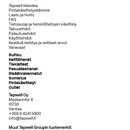
Tapwell liikeidea
Pintakäsittelyistämme
Laatu ja Hoito
FAQ
Tietosuoja ja henkilötietojen käsittely
Takuuehdot
Palautusehdot
Käyttöehdot
Kestävä kehitys ja eettiset arvot
Varaosat
Suihku
Keittiöhanat
Tiskialtaat
Pesuallashanat
Sisäänrakennetut
Somistus
Pintakäsittelyt
Outlet
Tapwell Oy
Mestarintie 9
01730
Vantaa
+358 9 4241 5900
info@tapwell.fi
Muut Tapwell Groupin tuotemerkit: