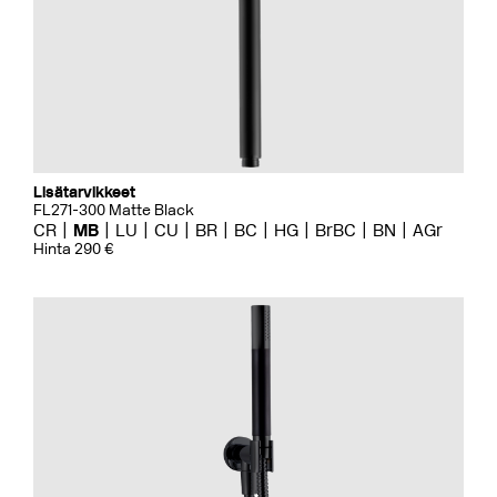
Lisätarvikkeet
FL271-300 Matte Black
CR
MB
LU
CU
BR
BC
HG
BrBC
BN
AGr
Hinta 290 €