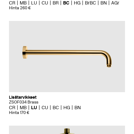
CR
MB
LU
CU
BR
BC
HG
BrBC
BN
AGr
Hinta 260 €
Lisätarvikkeet
ZSOF034 Brass
CR
MB
LU
CU
BC
HG
BN
Hinta 170 €