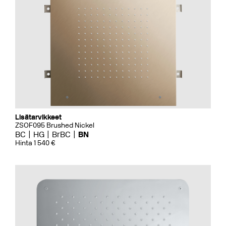
Lisätarvikkeet
ZSOF095 Brushed Nickel
BC
HG
BrBC
BN
Hinta 1 540 €