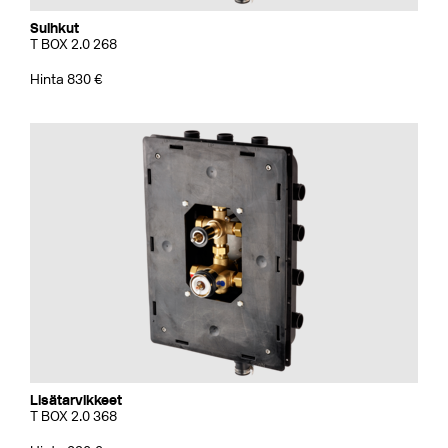
Suihkut
T BOX 2.0 268
Hinta 830 €
Lisätarvikkeet
T BOX 2.0 368