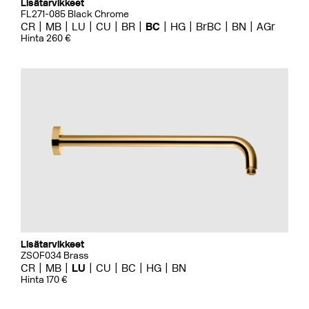
Lisätarvikkeet
FL271-085 Black Chrome
CR
MB
LU
CU
BR
BC
HG
BrBC
BN
AGr
Hinta 260 €
Lisätarvikkeet
ZSOF034 Brass
CR
MB
LU
CU
BC
HG
BN
Hinta 170 €