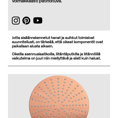
Voimakkaasti patinoituva.
Jotta sisäänrakennetut hanat ja suihkut toimisivat
suunnitellusti, on tärkeää, että oikeat komponentit ovat
paikallaan alusta alkaen.
Oikeilla asennuslaatikoilla, liitäntäputkilla ja liitännöillä
vaikutelma on juuri niin miellyttävä ja siisti kuin haluat.