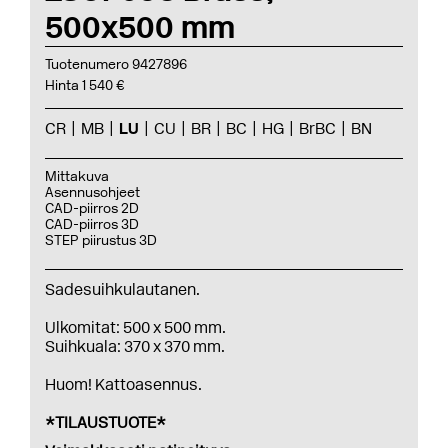
500x500 mm
Tuotenumero 9427896
Hinta 1 540 €
CR
MB
LU
CU
BR
BC
HG
BrBC
BN
Mittakuva
Asennusohjeet
CAD-piirros 2D
CAD-piirros 3D
STEP piirustus 3D
Sadesuihkulautanen.
Ulkomitat: 500 x 500 mm.
Suihkuala: 370 x 370 mm.
Huom! Kattoasennus.
*TILAUSTUOTE*