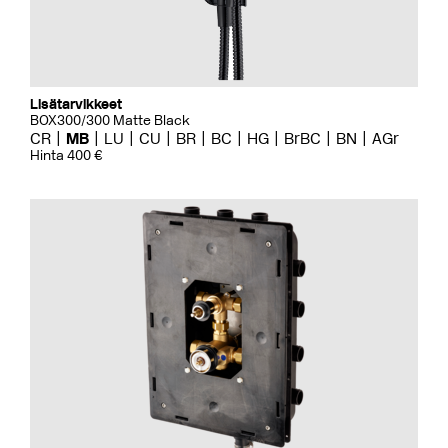
Lisätarvikkeet
BOX300/300 Matte Black
CR
MB
LU
CU
BR
BC
HG
BrBC
BN
AGr
Hinta 400 €