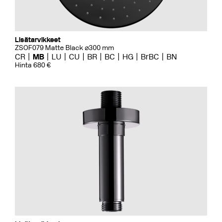
Lisätarvikkeet
ZSOF079 Matte Black ⌀300 mm
CR
MB
LU
CU
BR
BC
HG
BrBC
BN
Hinta 680 €