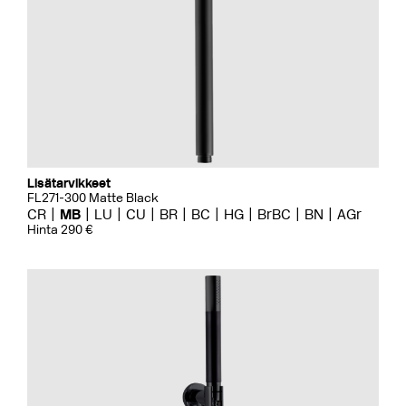
Lisätarvikkeet
FL271-300 Matte Black
CR
MB
LU
CU
BR
BC
HG
BrBC
BN
AGr
Hinta 290 €