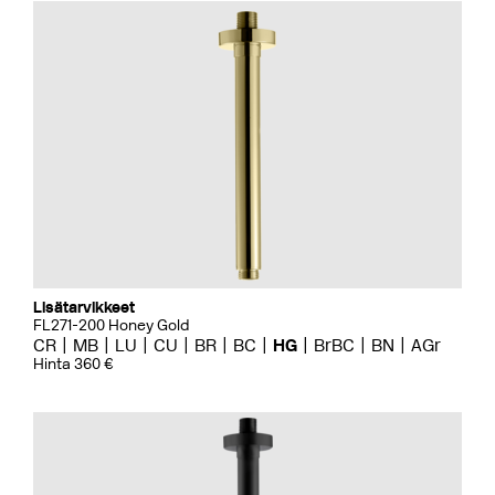
Lisätarvikkeet
FL271-200 Honey Gold
CR
MB
LU
CU
BR
BC
HG
BrBC
BN
AGr
Hinta 360 €