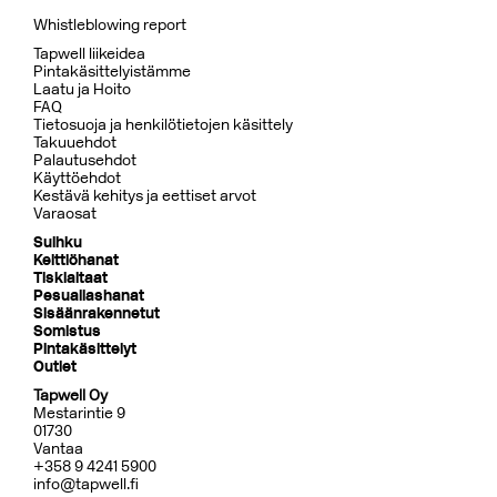
Whistleblowing report
Tapwell liikeidea
Pintakäsittelyistämme
Laatu ja Hoito
FAQ
Tietosuoja ja henkilötietojen käsittely
Takuuehdot
Palautusehdot
Käyttöehdot
Kestävä kehitys ja eettiset arvot
Varaosat
Suihku
Keittiöhanat
Tiskialtaat
Pesuallashanat
Sisäänrakennetut
Somistus
Pintakäsittelyt
Outlet
Tapwell Oy
Mestarintie 9
01730
Vantaa
+358 9 4241 5900
info@tapwell.fi