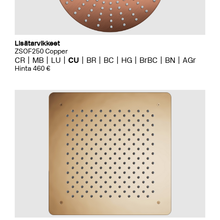
Lisätarvikkeet
ZSOF250 Copper
CR
MB
LU
CU
BR
BC
HG
BrBC
BN
AGr
Hinta 460 €