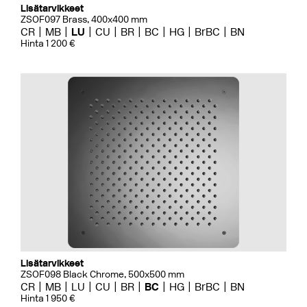
Lisätarvikkeet
ZSOF097 Brass, 400x400 mm
CR
MB
LU
CU
BR
BC
HG
BrBC
BN
Hinta 1 200 €
Lisätarvikkeet
ZSOF098 Black Chrome, 500x500 mm
CR
MB
LU
CU
BR
BC
HG
BrBC
BN
Hinta 1 950 €