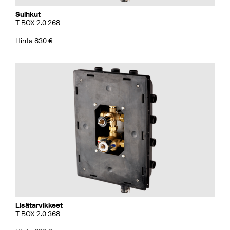
Suihkut
T BOX 2.0 268
Hinta 830 €
Lisätarvikkeet
T BOX 2.0 368