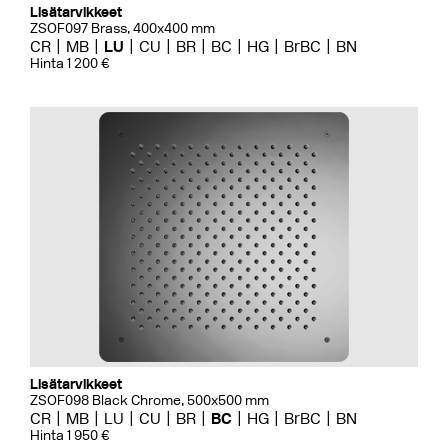
Lisätarvikkeet
ZSOF097 Brass, 400x400 mm
CR
MB
LU
CU
BR
BC
HG
BrBC
BN
Hinta 1 200 €
Lisätarvikkeet
ZSOF098 Black Chrome, 500x500 mm
CR
MB
LU
CU
BR
BC
HG
BrBC
BN
Hinta 1 950 €