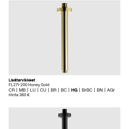
Lisätarvikkeet
FL271-200 Honey Gold
CR
MB
LU
CU
BR
BC
HG
BrBC
BN
AGr
Hinta 360 €