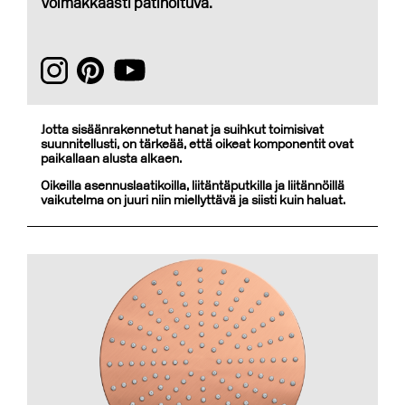
Voimakkaasti patinoituva.
Jotta sisäänrakennetut hanat ja suihkut toimisivat
suunnitellusti, on tärkeää, että oikeat komponentit ovat
paikallaan alusta alkaen.
Oikeilla asennuslaatikoilla, liitäntäputkilla ja liitännöillä
vaikutelma on juuri niin miellyttävä ja siisti kuin haluat.