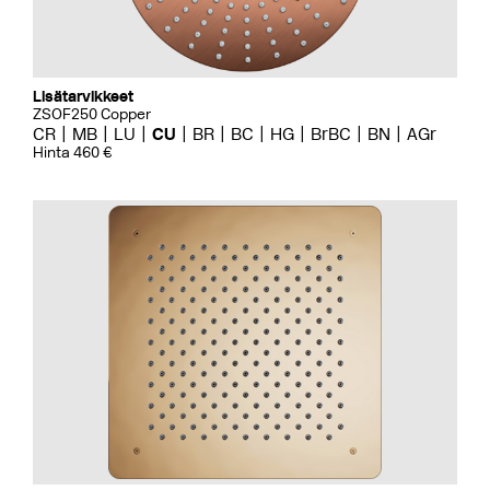
Lisätarvikkeet
ZSOF250 Copper
CR
MB
LU
CU
BR
BC
HG
BrBC
BN
AGr
Hinta 460 €