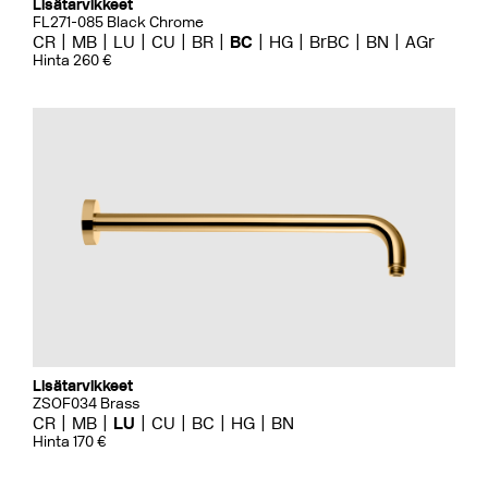
Lisätarvikkeet
FL271-085 Black Chrome
CR
MB
LU
CU
BR
BC
HG
BrBC
BN
AGr
Hinta 260 €
Lisätarvikkeet
ZSOF034 Brass
CR
MB
LU
CU
BC
HG
BN
Hinta 170 €