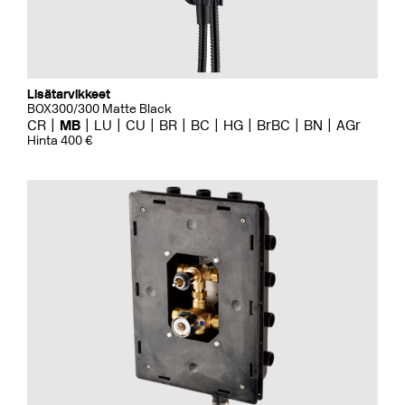
Lisätarvikkeet
BOX300/300 Matte Black
CR
MB
LU
CU
BR
BC
HG
BrBC
BN
AGr
Hinta 400 €