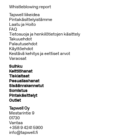
Whistleblowing report
Tapwell liikeidea
Pintakäsittelyistämme
Laatu ja Hoito
FAQ
Tietosuoja ja henkilötietojen käsittely
Takuuehdot
Palautusehdot
Käyttöehdot
Kestävä kehitys ja eettiset arvot
Varaosat
Suihku
Keittiöhanat
Tiskialtaat
Pesuallashanat
Sisäänrakennetut
Somistus
Pintakäsittelyt
Outlet
Tapwell Oy
Mestarintie 9
01730
Vantaa
+358 9 4241 5900
info@tapwell.fi