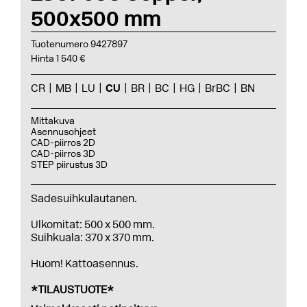
500x500 mm
Tuotenumero 9427897
Hinta 1 540 €
CR
MB
LU
CU
BR
BC
HG
BrBC
BN
Mittakuva
Asennusohjeet
CAD-piirros 2D
CAD-piirros 3D
STEP piirustus 3D
Sadesuihkulautanen.
Ulkomitat: 500 x 500 mm.
Suihkuala: 370 x 370 mm.
Huom! Kattoasennus.
*TILAUSTUOTE*