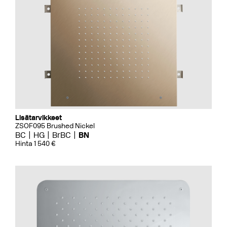
Lisätarvikkeet
ZSOF095 Brushed Nickel
BC
HG
BrBC
BN
Hinta 1 540 €