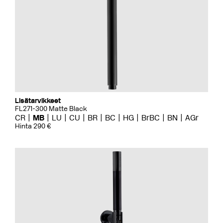
Lisätarvikkeet
FL271-300 Matte Black
CR
MB
LU
CU
BR
BC
HG
BrBC
BN
AGr
Hinta 290 €