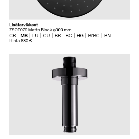
Lisätarvikkeet
ZSOF079 Matte Black ⌀300 mm
CR
MB
LU
CU
BR
BC
HG
BrBC
BN
Hinta 680 €