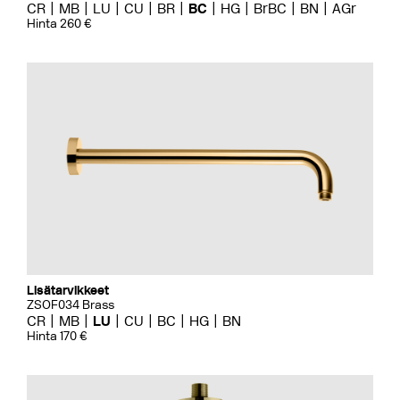
CR
MB
LU
CU
BR
BC
HG
BrBC
BN
AGr
Hinta 260 €
Lisätarvikkeet
ZSOF034 Brass
CR
MB
LU
CU
BC
HG
BN
Hinta 170 €