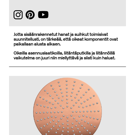
Jotta sisäänrakennetut hanat ja suihkut toimisivat
suunnitellusti, on tärkeää, että oikeat komponentit ovat
paikallaan alusta alkaen.
Oikeilla asennuslaatikoilla, liitäntäputkilla ja liitännöillä
vaikutelma on juuri niin miellyttävä ja siisti kuin haluat.