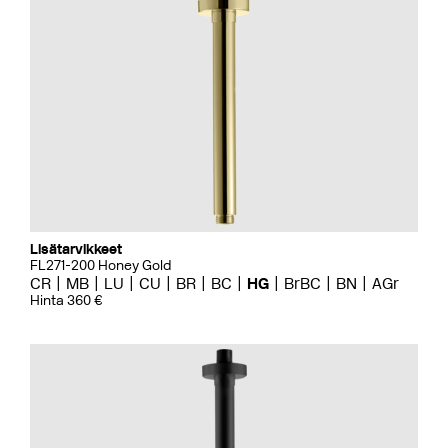
Lisätarvikkeet
FL271-200 Honey Gold
CR
MB
LU
CU
BR
BC
HG
BrBC
BN
AGr
Hinta 360 €