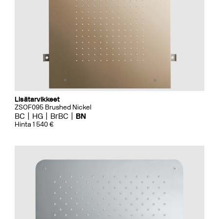
Lisätarvikkeet
ZSOF095 Brushed Nickel
BC
HG
BrBC
BN
Hinta 1 540 €