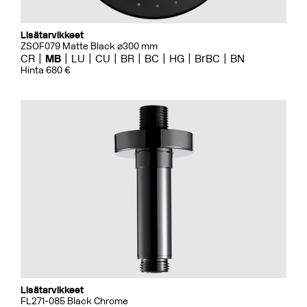
Lisätarvikkeet
ZSOF079 Matte Black ⌀300 mm
CR
MB
LU
CU
BR
BC
HG
BrBC
BN
Hinta 680 €
Lisätarvikkeet
FL271-085 Black Chrome