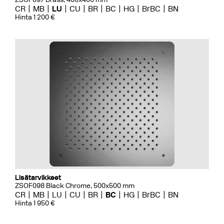
CR
MB
LU
CU
BR
BC
HG
BrBC
BN
Hinta 1 200 €
Lisätarvikkeet
ZSOF098 Black Chrome, 500x500 mm
CR
MB
LU
CU
BR
BC
HG
BrBC
BN
Hinta 1 950 €