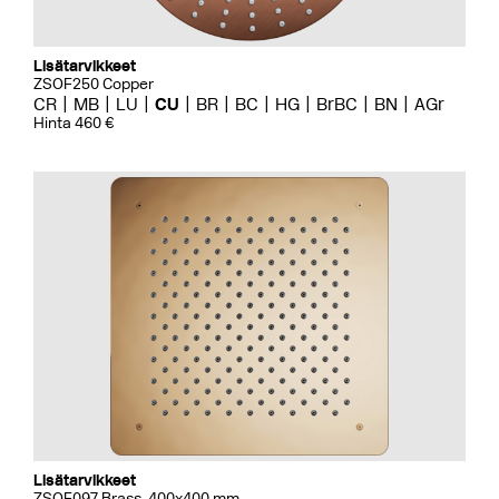
Lisätarvikkeet
ZSOF250 Copper
CR
MB
LU
CU
BR
BC
HG
BrBC
BN
AGr
Hinta 460 €
Lisätarvikkeet
ZSOF097 Brass, 400x400 mm