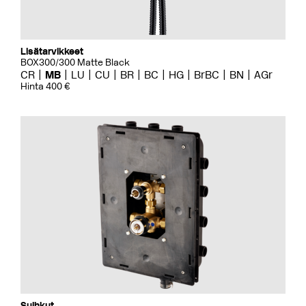
Lisätarvikkeet
BOX300/300 Matte Black
CR
MB
LU
CU
BR
BC
HG
BrBC
BN
AGr
Hinta 400 €
Suihkut