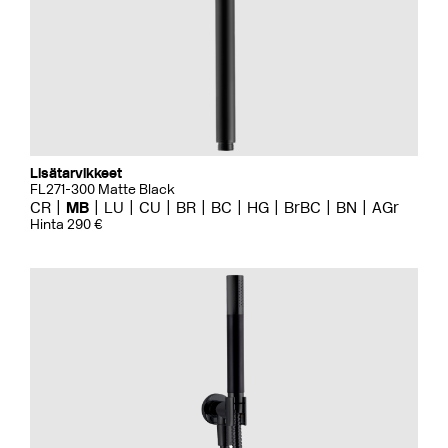
Lisätarvikkeet
FL271-300 Matte Black
CR
MB
LU
CU
BR
BC
HG
BrBC
BN
AGr
Hinta 290 €