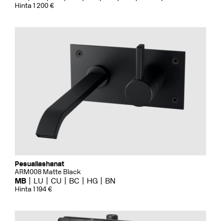
Hinta 1 200 €
Pesuallashanat
ARM008 Matte Black
MB
LU
CU
BC
HG
BN
Hinta 1 194 €