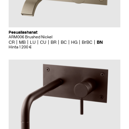
Pesuallashanat
ARM006 Brushed Nickel
CR
MB
LU
CU
BR
BC
HG
BrBC
BN
Hinta 1 200 €