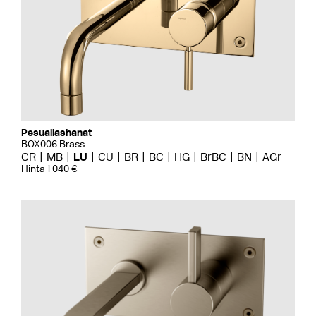
Pesuallashanat
BOX006 Brass
CR
MB
LU
CU
BR
BC
HG
BrBC
BN
AGr
Hinta 1 040 €