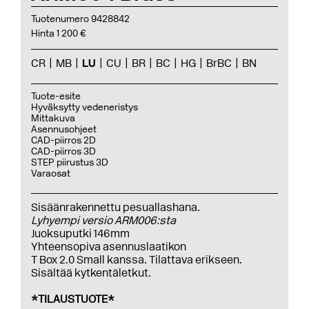
Tuotenumero 9428842
Hinta 1 200 €
CR
MB
LU
CU
BR
BC
HG
BrBC
BN
Tuote-esite
Hyväksytty vedeneristys
Mittakuva
Asennusohjeet
CAD-piirros 2D
CAD-piirros 3D
STEP piirustus 3D
Varaosat
Sisäänrakennettu pesuallashana.
Lyhyempi versio ARM006:sta
Juoksuputki 146mm
Yhteensopiva asennuslaatikon
T Box 2.0 Small kanssa. Tilattava erikseen.
Sisältää kytkentäletkut.
*TILAUSTUOTE*