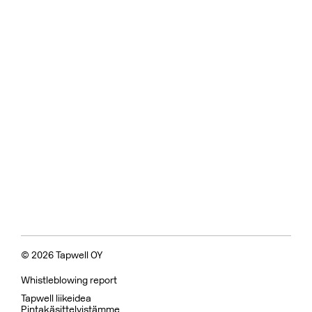
© 2026 Tapwell OY
Whistleblowing report
Tapwell liikeidea
Pintakäsittelyistämme