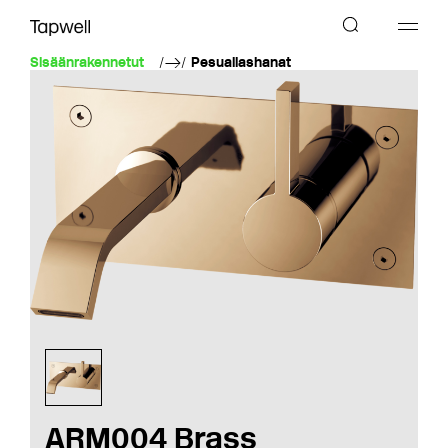
Sisäänrakennetut
Pesuallashanat
ARM004 Brass