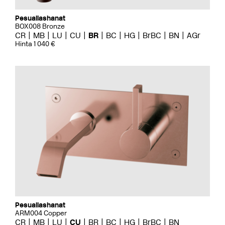
Pesuallashanat
BOX008 Bronze
CR
MB
LU
CU
BR
BC
HG
BrBC
BN
AGr
Hinta 1 040 €
Pesuallashanat
ARM004 Copper
CR
MB
LU
CU
BR
BC
HG
BrBC
BN