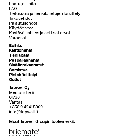
Laatu ja Hoito
FAQ
Tietosuoja ja henkilötietojen käsittely
Takuuehdot
Palautusehdot
Käyttöehdot
Kestävä kehitys ja eettiset arvot
Varaosat
Suihku
Keittiöhanat
Tiskialtaat
Pesuallashanat
Sisäänrakennetut
Somistus
Pintakäsittelyt
Outlet
Tapwell Oy
Mestarintie 9
01730
Vantaa
+358 9 4241 5900
info@tapwell.fi
Muut Tapwell Groupin tuotemerkit: