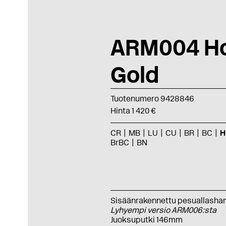
ARM004 H
Gold
Tuotenumero 9428846
Hinta 1 420 €
CR
MB
LU
CU
BR
BC
H
BrBC
BN
Sisäänrakennettu pesuallasha
Lyhyempi versio ARM006:sta
Juoksuputki 146mm