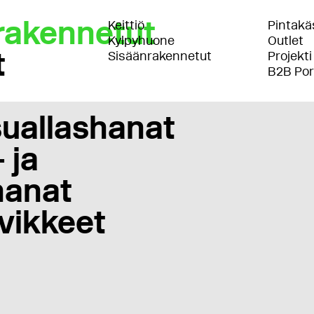
rakennetut
Keittiö
Pintakäs
Kylpyhuone
Outlet
t
Sisäänrakennetut
Projekti
B2B Por
uallashanat
 ja
anat
vikkeet