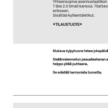
Yhteensopiva asennuslaatikon
T Box 2.0 Small kanssa. Tilattav
erikseen.
Sisältää kytkentäletkut.
*TILAUSTUOTE*
Mukava kylpyhuone tekee jokapäiväis
Sisäänrakennetun pesuallashanan ans
helppo pitää puhtaana.
Se edistää harmonista tunnetta.