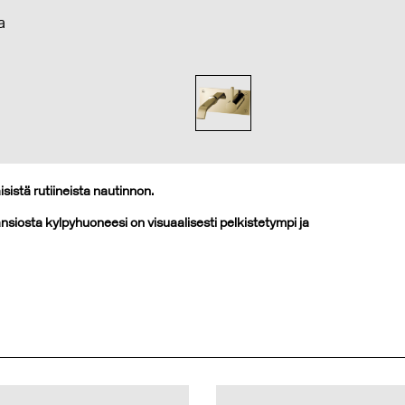
a
istä rutiineista nautinnon.
iosta kylpyhuoneesi on visuaalisesti pelkistetympi ja