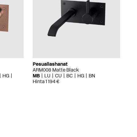
Pesuallashanat
ARM008 Matte Black
HG
MB
LU
CU
BC
HG
BN
Hinta 1 194 €