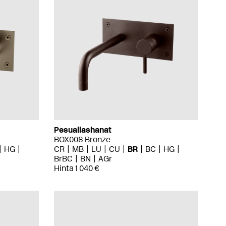
Pesuallashanat
BOX008 Bronze
HG
CR
MB
LU
CU
BR
BC
HG
BrBC
BN
AGr
Hinta 1 040 €