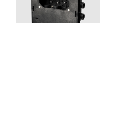
Lisätarvikkeet
T BOX 2.0 Small
Hinta 195 €
© 2026 Tapwell
Tapwell liikeidea
Suihku
OY
Pintakäsittelyistämme
Keittiöhan
Laatu ja Hoito
Tiskialtaa
Whistleblowing
FAQ
Pesuallas
report
Tietosuoja ja
Sisäänrak