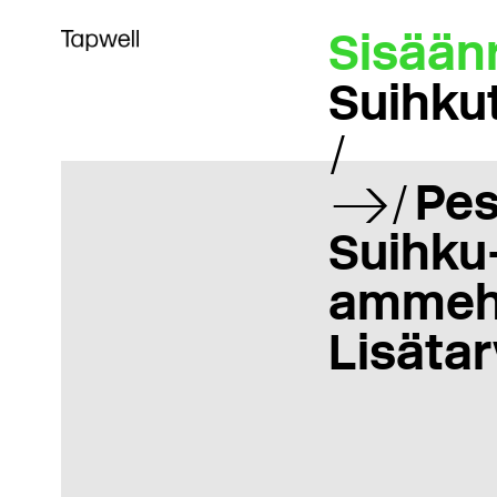
Sisään
Suihku
Pes
Suihku-
ammeh
Lisätar