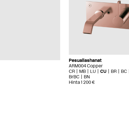
Pesuallashanat
ARM004 Copper
CR
MB
LU
CU
BR
BC
BrBC
BN
Hinta 1 200 €