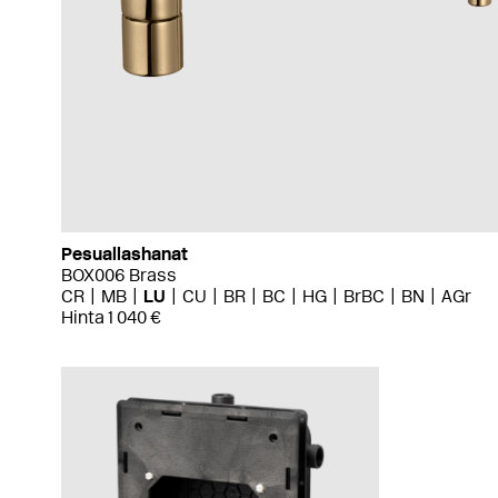
Pesuallashanat
BOX006 Brass
CR
MB
LU
CU
BR
BC
HG
BrBC
BN
AGr
Hinta 1 040 €