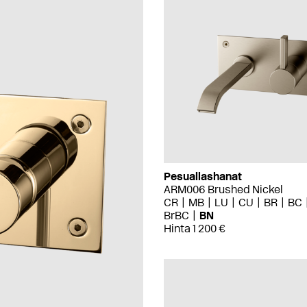
Pesuallashanat
ARM006 Brushed Nickel
CR
MB
LU
CU
BR
BC
BrBC
BN
Hinta 1 200 €