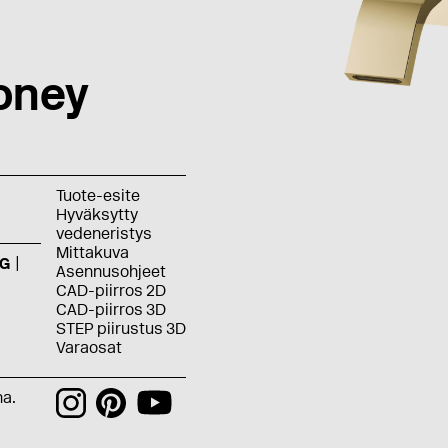
oney
Tuote-esite
Hyväksytty
vedeneristys
Mittakuva
G
Asennusohjeet
CAD-piirros 2D
CAD-piirros 3D
STEP piirustus 3D
Varaosat
na.