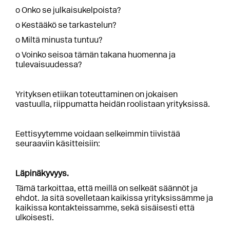
o Onko se julkaisukelpoista?
o Kestääkö se tarkastelun?
o Miltä minusta tuntuu?
o Voinko seisoa tämän takana huomenna ja
tulevaisuudessa?
Yrityksen etiikan toteuttaminen on jokaisen
vastuulla, riippumatta heidän roolistaan ​​yrityksissä.
Eettisyytemme voidaan selkeimmin tiivistää
seuraaviin käsitteisiin:
Läpinäkyvyys.
Tämä tarkoittaa, että meillä on selkeät säännöt ja
ehdot. Ja sitä sovelletaan kaikissa yrityksissämme ja
kaikissa kontakteissamme, sekä sisäisesti että
ulkoisesti.