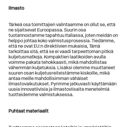
Ilmasto
Tärkeä osa toimittajien valintaamme on ollut se, että
ne sijaitsevat Euroopassa. Suurin osa
tuotannostamme tapahtuu Italiassa, joten meidän on
helppo johtaa koko valmistusprosessia. Tiedämme,
että ne ovat EU:n direktiivien mukaisia, Tämä
tarkoittaa sitä, että se ei vaadi tarpeettoman pitkiä
kuljetusmatkoja. Kompaktien laatikoiden avulla
voimme pakata tehokkaasti, mikä mahdollistaa
vähemmän kuljetuksia. Lisäksi olemme muuttaneet
suuren osan kuljetusreiteistämme kiskoille, mikä
antaa meille mahdollisimman vähäiset
ilmastovaikutukset. Pyrimme jatkuvasti käyttämään
uusia innovatiivisia ja ilmastoviisaita menetelmiä
tuotteidemme valmistuksessa.
Puhtaat materiaalit