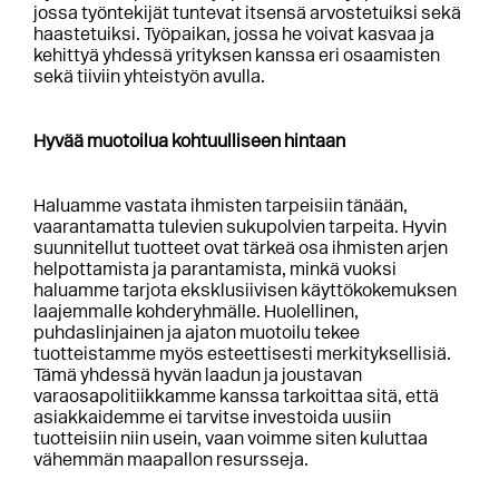
jossa työntekijät tuntevat itsensä arvostetuiksi sekä
haastetuiksi. Työpaikan, jossa he voivat kasvaa ja
kehittyä yhdessä yrityksen kanssa eri osaamisten
sekä tiiviin yhteistyön avulla.
Hyvää muotoilua kohtuulliseen hintaan
Haluamme vastata ihmisten tarpeisiin tänään,
vaarantamatta tulevien sukupolvien tarpeita. Hyvin
suunnitellut tuotteet ovat tärkeä osa ihmisten arjen
helpottamista ja parantamista, minkä vuoksi
haluamme tarjota eksklusiivisen käyttökokemuksen
laajemmalle kohderyhmälle. Huolellinen,
puhdaslinjainen ja ajaton muotoilu tekee
tuotteistamme myös esteettisesti merkityksellisiä.
Tämä yhdessä hyvän laadun ja joustavan
varaosapolitiikkamme kanssa tarkoittaa sitä, että
asiakkaidemme ei tarvitse investoida uusiin
tuotteisiin niin usein, vaan voimme siten kuluttaa
vähemmän maapallon resursseja.