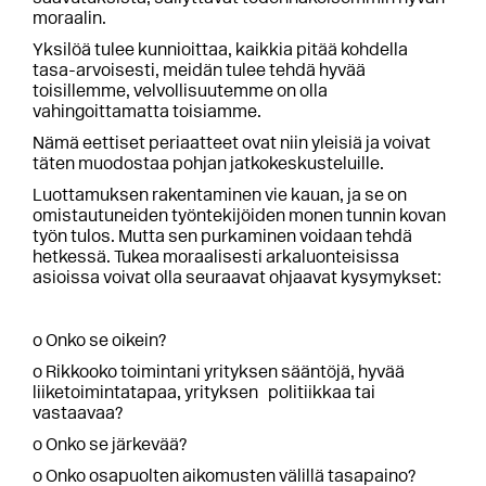
moraalin.
Yksilöä tulee kunnioittaa, kaikkia pitää kohdella
tasa-arvoisesti, meidän tulee tehdä hyvää
toisillemme, velvollisuutemme on olla
vahingoittamatta toisiamme.
Nämä eettiset periaatteet ovat niin yleisiä ja voivat
täten muodostaa pohjan jatkokeskusteluille.
Luottamuksen rakentaminen vie kauan, ja se on
omistautuneiden työntekijöiden monen tunnin kovan
työn tulos. Mutta sen purkaminen voidaan tehdä
hetkessä. Tukea moraalisesti arkaluonteisissa
asioissa voivat olla seuraavat ohjaavat kysymykset:
o Onko se oikein?
o Rikkooko toimintani yrityksen sääntöjä, hyvää
liiketoimintatapaa, yrityksen politiikkaa tai
vastaavaa?
o Onko se järkevää?
o Onko osapuolten aikomusten välillä tasapaino?