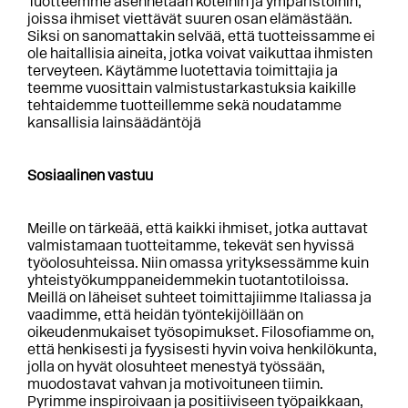
Tuotteemme asennetaan koteihin ja ympäristöihin,
joissa ihmiset viettävät suuren osan elämästään.
Siksi on sanomattakin selvää, että tuotteissamme ei
ole haitallisia aineita, jotka voivat vaikuttaa ihmisten
terveyteen. Käytämme luotettavia toimittajia ja
teemme vuosittain valmistustarkastuksia kaikille
tehtaidemme tuotteillemme sekä noudatamme
kansallisia lainsäädäntöjä
Sosiaalinen vastuu
Meille on tärkeää, että kaikki ihmiset, jotka auttavat
valmistamaan tuotteitamme, tekevät sen hyvissä
työolosuhteissa. Niin omassa yrityksessämme kuin
yhteistyökumppaneidemmekin tuotantotiloissa.
Meillä on läheiset suhteet toimittajiimme Italiassa ja
vaadimme, että heidän työntekijöillään on
oikeudenmukaiset työsopimukset. Filosofiamme on,
että henkisesti ja fyysisesti hyvin voiva henkilökunta,
jolla on hyvät olosuhteet menestyä työssään,
muodostavat vahvan ja motivoituneen tiimin.
Pyrimme inspiroivaan ja positiiviseen työpaikkaan,