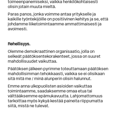
toimeenpanemiseksi, vaikka henkilökohtaisesti
olisin jotain muuta mieltä.
Paras panos, jonka voimme antaa yritykselle ja
kaikille työntekijöille on positiivinen kehitys ja se, että
johdamme liiketoimintaamme ammattimaisesti ja
avoimesti.
Rehellisyys.
Olemme demokraattinen organisaatio, jolla on
selkeät päätöksentekorakenteet, jossa on suuret
mahdollisuudet vaikuttaa.
Päätöksen jälkeen pyrimme toteuttamaan päätöksen
mahdollisimman tehokkaasti, vaikka se ei olisikaan
sitä mitä me / minä alunperin olisin halunnut.
Emme anna ulkopuolisten asioiden vaikuttaa
toimintaamme, saadaksemme omaa etua tai
välttääksemme epämukavuutta. Lahjomattomuus
tarkoittaa myös kykyä kestää paineita riippumatta
siitä, mistä ne tulevat.