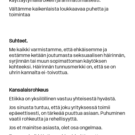
käyttäytymällä oikein ja ammattimaisesti.
Vältämme kaikenlaista loukkaavaa puhetta ja
toimintaa
Suhteet.
Me kaikki varmistamme, että ehkäisemme ja
estämme ketään joutumasta seksuaalisen häirinnän,
syrjinnän tai muun sopimattoman käytöksen
kohteeksi. Häirinnän tunnusmerkki on, että se on
uhrin kannalta ei-toivottua.
Kansalaisrohkeus
Etiikka on yksilöllinen vastuu yhteisestä hyvästä.
Jos sinusta tuntuu, että joku yrityksessä toimii
epäeettisesti, on tärkeää puuttua asiaan. Puhuminen
vaatii rohkeutta ja rehellisyyttä.
Jos et mainitse asiasta, olet osa ongelmaa.