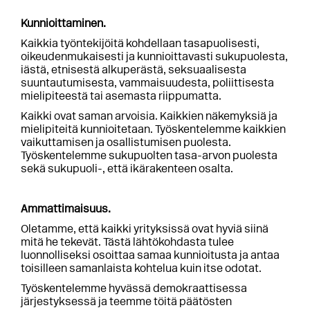
Kunnioittaminen.
Kaikkia työntekijöitä kohdellaan tasapuolisesti,
oikeudenmukaisesti ja kunnioittavasti sukupuolesta,
iästä, etnisestä alkuperästä, seksuaalisesta
suuntautumisesta, vammaisuudesta, poliittisesta
mielipiteestä tai asemasta riippumatta.
Kaikki ovat saman arvoisia. Kaikkien näkemyksiä ja
mielipiteitä kunnioitetaan. Työskentelemme kaikkien
vaikuttamisen ja osallistumisen puolesta.
Työskentelemme sukupuolten tasa-arvon puolesta
sekä sukupuoli-, että ikärakenteen osalta.
Ammattimaisuus.
Oletamme, että kaikki yrityksissä ovat hyviä siinä
mitä he tekevät. Tästä lähtökohdasta tulee
luonnolliseksi osoittaa samaa kunnioitusta ja antaa
toisilleen samanlaista kohtelua kuin itse odotat.
Työskentelemme hyvässä demokraattisessa
järjestyksessä ja teemme töitä päätösten