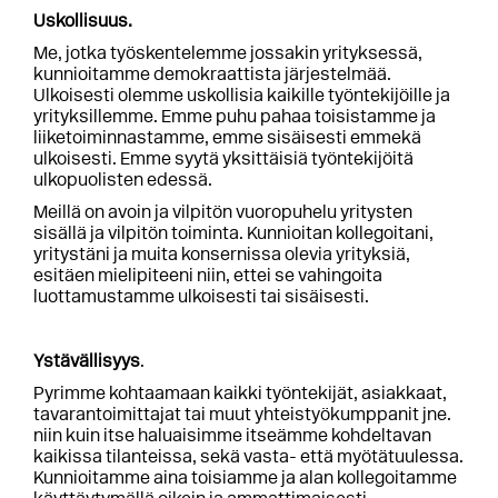
Uskollisuus.
Me, jotka työskentelemme jossakin yrityksessä,
kunnioitamme demokraattista järjestelmää.
Ulkoisesti olemme uskollisia kaikille työntekijöille ja
yrityksillemme. Emme puhu pahaa toisistamme ja
liiketoiminnastamme, emme sisäisesti emmekä
ulkoisesti. Emme syytä yksittäisiä työntekijöitä
ulkopuolisten edessä.
Meillä on avoin ja vilpitön vuoropuhelu yritysten
sisällä ja vilpitön toiminta. Kunnioitan kollegoitani,
yritystäni ja muita konsernissa olevia yrityksiä,
esitäen mielipiteeni niin, ettei se vahingoita
luottamustamme ulkoisesti tai sisäisesti.
Ystävällisyys
.
Pyrimme kohtaamaan kaikki työntekijät, asiakkaat,
tavarantoimittajat tai muut yhteistyökumppanit jne.
niin kuin itse haluaisimme itseämme kohdeltavan
kaikissa tilanteissa, sekä vasta- että myötätuulessa.
Kunnioitamme aina toisiamme ja alan kollegoitamme