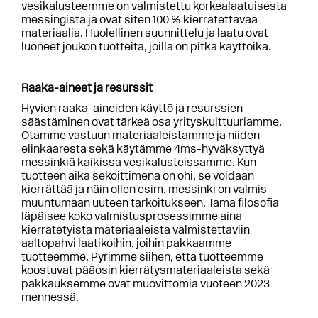
vesikalusteemme on valmistettu korkealaatuisesta
messingistä ja ovat siten 100 % kierrätettävää
materiaalia. Huolellinen suunnittelu ja laatu ovat
luoneet joukon tuotteita, joilla on pitkä käyttöikä.
Raaka-aineet ja resurssit
Hyvien raaka-aineiden käyttö ja resurssien
säästäminen ovat tärkeä osa yrityskulttuuriamme.
Otamme vastuun materiaaleistamme ja niiden
elinkaaresta sekä käytämme 4ms-hyväksyttyä
messinkiä kaikissa vesikalusteissamme. Kun
tuotteen aika sekoittimena on ohi, se voidaan
kierrättää ja näin ollen esim. messinki on valmis
muuntumaan uuteen tarkoitukseen. Tämä filosofia
läpäisee koko valmistusprosessimme aina
kierrätetyistä materiaaleista valmistettaviin
aaltopahvi laatikoihin, joihin pakkaamme
tuotteemme. Pyrimme siihen, että tuotteemme
koostuvat pääosin kierrätysmateriaaleista sekä
pakkauksemme ovat muovittomia vuoteen 2023
mennessä.