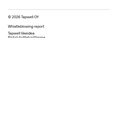
© 2026 Tapwell OY
Whistleblowing report
Tapwell liikeidea
Pintakäsittelyistämme
Laatu ja Hoito
FAQ
Tietosuoja ja henkilötietojen käsittely
Takuuehdot
Palautusehdot
Käyttöehdot
Kestävä kehitys ja eettiset arvot
Varaosat
Suihku
Keittiöhanat
Tiskialtaat
Pesuallashanat
Sisäänrakennetut
Somistus
Pintakäsittelyt
Outlet
Tapwell Oy