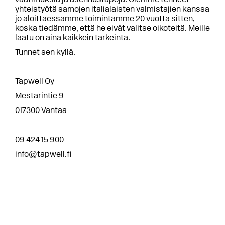
yhteistyötä samojen italialaisten valmistajien kanssa
jo aloittaessamme toimintamme 20 vuotta sitten,
koska tiedämme, että he eivät valitse oikoteitä. Meille
laatu on aina kaikkein tärkeintä.
Tunnet sen kyllä.
Tapwell Oy
Mestarintie 9
017300 Vantaa
09 424 15 900
info@tapwell.fi