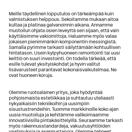
Meille täydellinen lopputulos on tärkeämpää kuin
valmistuksen helppous. Sekoitamme mukaan aitoa
kultaa ja platinaa galvanoinnin aikana. Annamme
muotoilun ohjata osien leveyttä sen sijaan, että vain
käyttäisimme vakiomittoja. Haluamme myös valaa
jokaisen pienimmänkin komponentin messingistä.
Samalla pyrimme tarkasti säilyttämään kohtuullisen
hintatason. Usein kylpyhuoneen remontointi tai uusi
keittiö on suuri investointi. On todella tärkeää, että
esille tulevat yksityiskohdat ja hyvin valitut
lisävarusteet parantavat kokonaisvaikutelmaa. Ne
ovat huoneen koruja.
Olemme ruotsalainen yritys, joka hyödyntää
pohjoismaista estetiikkaa ja suhtautuu uteliaasti
nykyaikaisiin tekniikoihin ja uusimpiin
sisustustrendeihin. Tuomme markkinoille koko ajan
uusia muotoiluja ja kehitämme valikoimaamme
innovatiivisilla pintakäsittelyillä. Seuraamme tarkasti
myös rakennusstandardeja, vakuutusyhtiöiden
vaatimuksia ja asennustapoja. Olemme tehneet