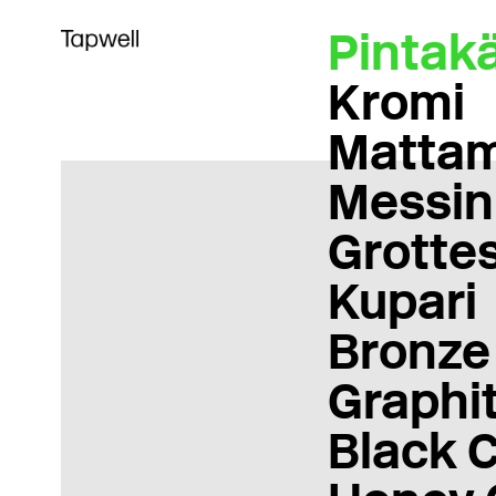
Pintakä
Kromi
Matta
Messin
Grotte
Kupari
Bronze
Graphi
Black 