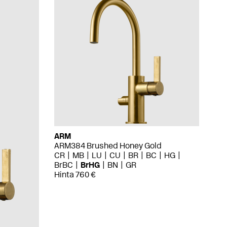
ARM
ARM384 Brushed Honey Gold
CR
MB
LU
CU
BR
BC
HG
BrBC
BrHG
BN
GR
Hinta 760 €