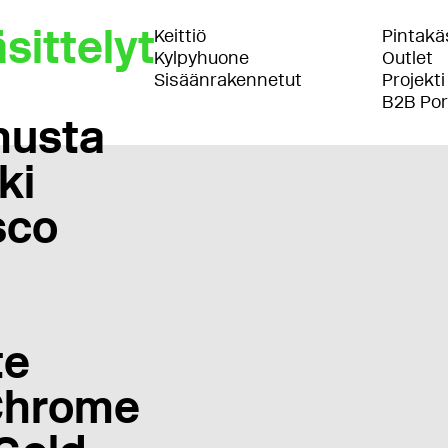
sittelyt
Keittiö
Pintakäs
Kylpyhuone
Outlet
Sisäänrakennetut
Projekti
B2B Por
musta
ki
sco
te
Chrome