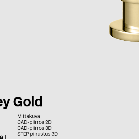
ey Gold
Mittakuva
CAD-piirros 2D
CAD-piirros 3D
STEP piirustus 3D
G