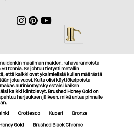
muidenkin maailman maiden, rahavarannoista
0 tonnia. Se johtuu tietysti metallin
, että kaikki ovat yksimielisiä kullan määrästä
etään joka vuosi. Kulta olisi käyttökelpoista
oimakas aurinkomyrsky estäisi kaiken
ntäisi kaikki kiintolevyt. Brushed Honey Gold on
apahtuu harjauksen jälkeen, mikä antaa pinnalle
man.
inki
Grottesco
Kupari
Bronze
Honey Gold
Brushed Black Chrome