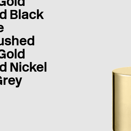
Gold
d Black
e
ushed
Gold
d Nickel
Grey