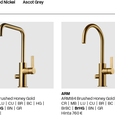
d Nickel
Ascot Grey
ARM
ushed Honey Gold
ARM184 Brushed Honey Gold
LU
CU
BR
BC
HG
CR
MB
LU
CU
BR
BC
HG
BN
GR
BrBC
BrHG
BN
GR
€
Hinta 760 €