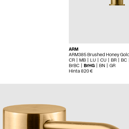
ARM
ARM385 Brushed Honey Gol
CR
MB
LU
CU
BR
BC
BrBC
BrHG
BN
GR
Hinta 820 €