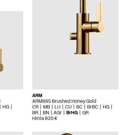
ARM
d
ARM885 Brushed Honey Gold
HG
CR
MB
LU
CU
BC
BrBC
HG
BR
BN
AGr
BrHG
GR
Hinta 820 €