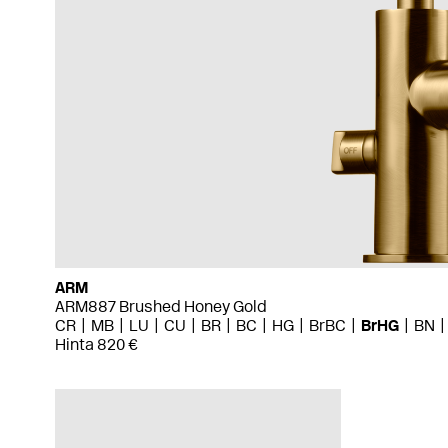
ARM
ARM887 Brushed Honey Gold
CR
MB
LU
CU
BR
BC
HG
BrBC
BrHG
BN
Hinta 820 €