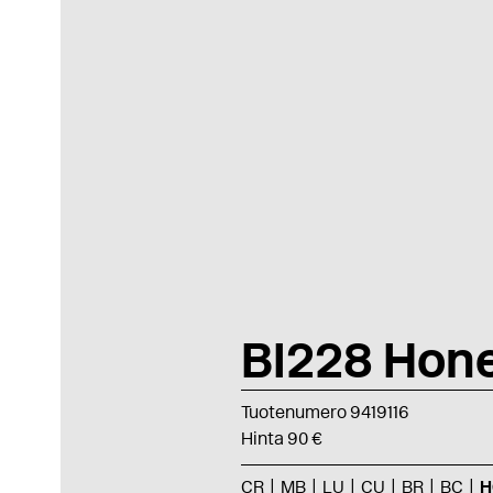
BI228 Hon
Tuotenumero 9419116
Hinta 90 €
CR
MB
LU
CU
BR
BC
H