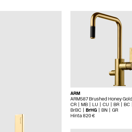
ARM
ARM587 Brushed Honey Gol
CR
MB
LU
CU
BR
BC
BrBC
BrHG
BN
GR
Hinta 820 €