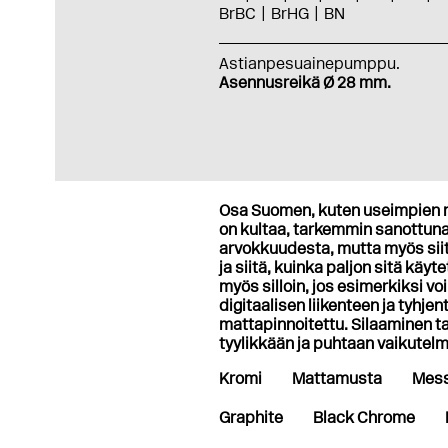
BrBC
BrHG
BN
Astianpesuainepumppu.
Asennusreikä Ø 28 mm.
Osa Suomen, kuten useimpien 
on kultaa, tarkemmin sanottuna 5
arvokkuudesta, mutta myös siitä
ja siitä, kuinka paljon sitä käyt
myös silloin, jos esimerkiksi v
digitaalisen liikenteen ja tyhje
mattapinnoitettu. Silaaminen t
tyylikkään ja puhtaan vaikutel
Kromi
Mattamusta
Mess
Graphite
Black Chrome