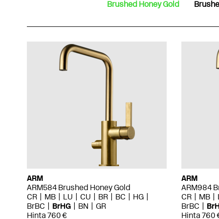
Brushed Honey Gold
Brushe
ARM
ARM
ARM584 Brushed Honey Gold
ARM984 Br
CR
MB
LU
CU
BR
BC
HG
CR
MB
BrBC
BrHG
BN
GR
BrBC
Br
Hinta 760 €
Hinta 760 