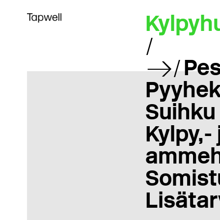
Kylpyh
Pes
Pyyhek
Suihku
Kylpy,- 
ammeh
Somist
Lisätar