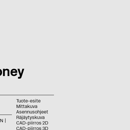
oney
Tuote-esite
Mittakuva
Asennusohjeet
Räjäytyskuva
BN
CAD-piirros 2D
CAD-piirros 3D