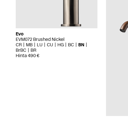
Evo
EVM072 Brushed Nickel
CR
MB
LU
CU
HG
BC
BN
BrBC
BR
Hinta 490 €