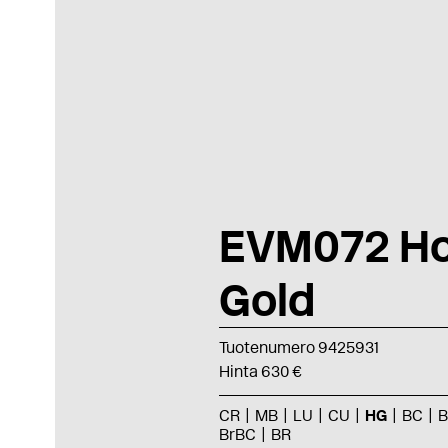
EVM072 H
Gold
Tuotenumero 9425931
Hinta 630 €
CR
MB
LU
CU
HG
BC
BrBC
BR