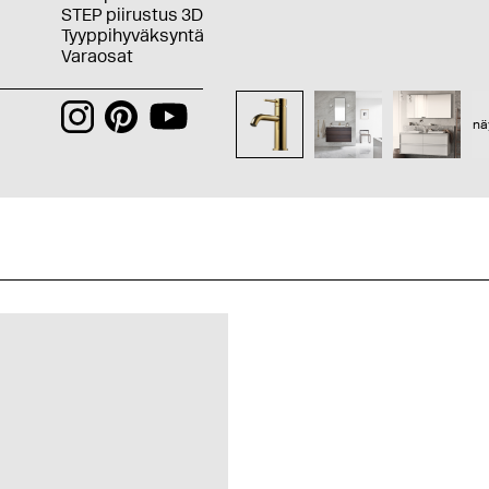
STEP piirustus 3D
Tyyppihyväksyntä
Varaosat
nä