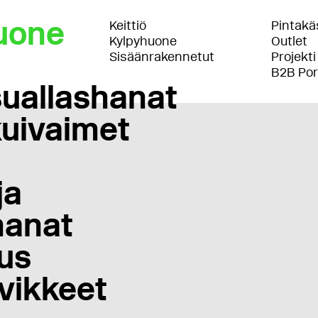
uone
Keittiö
Pintakäs
Kylpyhuone
Outlet
Sisäänrakennetut
Projekti
B2B Por
uallashanat
uivaimet
ja
anat
us
vikkeet