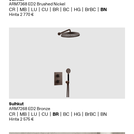
ARM7368 ED2 Brushed Nickel
CR
MB
LU
CU
BR
BC
HG
BrBC
BN
Hinta 2 770 €
Suihkut
ARM7268 ED2 Bronze
CR
MB
LU
CU
BR
BC
HG
BrBC
BN
Hinta 2 575 €