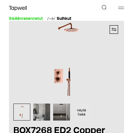
Sisäänrakennetut
Suihkut
näytä
lisää
BOX7268 ED2 Copper