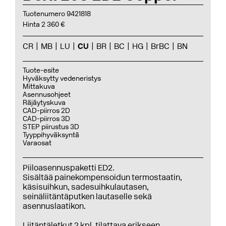
Tuotenumero 9421818
Hinta 2 360 €
CR
MB
LU
CU
BR
BC
HG
BrBC
BN
Tuote-esite
Hyväksytty vedeneristys
Mittakuva
Asennusohjeet
Räjäytyskuva
CAD-piirros 2D
CAD-piirros 3D
STEP piirustus 3D
Tyyppihyväksyntä
Varaosat
Piiloasennuspaketti ED2.
Sisältää painekompensoidun termostaatin,
käsisuihkun, sadesuihkulautasen,
seinäliitäntäputken lautaselle sekä
asennuslaatikon.
Liitäntäletkut 2 kpl, tilattava erikseen.