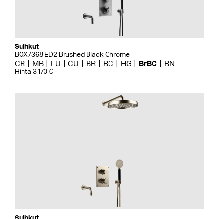
Suihkut
BOX7368 ED2 Brushed Black Chrome
CR
MB
LU
CU
BR
BC
HG
BrBC
BN
Hinta 3 170 €
Suihkut