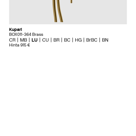
Kupari
BOX011-364 Brass
CR
MB
LU
CU
BR
BC
HG
BrBC
BN
Hinta 915 €