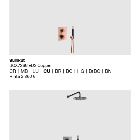
Suihkut
BOX7268 ED2 Copper
CR
MB
LU
CU
BR
BC
HG
BrBC
BN
Hinta 2 360 €