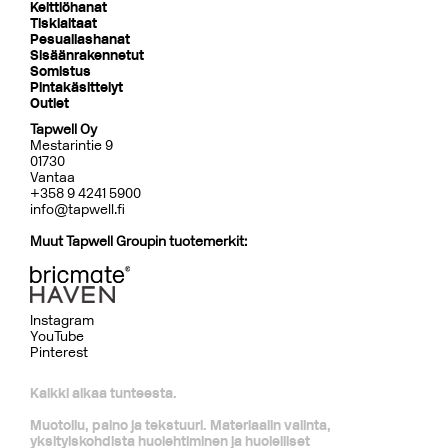
Keittiöhanat
Tiskialtaat
Pesuallashanat
Sisäänrakennetut
Somistus
Pintakäsittelyt
Outlet
Tapwell Oy
Mestarintie 9
01730
Vantaa
+358 9 4241 5900
info@tapwell.fi
Muut Tapwell Groupin tuotemerkit:
Instagram
YouTube
Pinterest
Kaikki alkaa tunteesta.
Muotoilu, paino ja tekstuuri. Materiaalin valinta,
yksityiskohdista huolehtiminen ja huolelliset