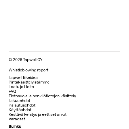
© 2026 Tapwell OY
Whistleblowing report
Tapwell liikeidea
Pintakäsittelyistämme
Laatu ja Hoito
FAQ
Tietosuoja ja henkilötietojen käsittely
Takuuehdot
Palautusehdot
Käyttöehdot
Kestävä kehitys ja eettiset arvot
Varaosat
Suihku