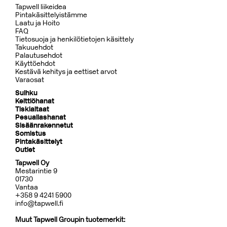
Tapwell liikeidea
Pintakäsittelyistämme
Laatu ja Hoito
FAQ
Tietosuoja ja henkilötietojen käsittely
Takuuehdot
Palautusehdot
Käyttöehdot
Kestävä kehitys ja eettiset arvot
Varaosat
Suihku
Keittiöhanat
Tiskialtaat
Pesuallashanat
Sisäänrakennetut
Somistus
Pintakäsittelyt
Outlet
Tapwell Oy
Mestarintie 9
01730
Vantaa
+358 9 4241 5900
info@tapwell.fi
Muut Tapwell Groupin tuotemerkit: