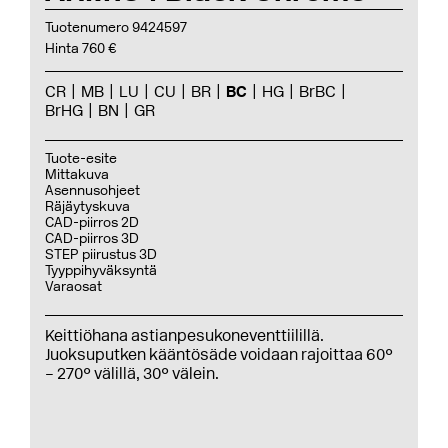
Tuotenumero 9424597
Hinta 760 €
CR
MB
LU
CU
BR
BC
HG
BrBC
BrHG
BN
GR
Tuote-esite
Mittakuva
Asennusohjeet
Räjäytyskuva
CAD-piirros 2D
CAD-piirros 3D
STEP piirustus 3D
Tyyppihyväksyntä
Varaosat
Keittiöhana astianpesukoneventtiilillä.
Juoksuputken kääntösäde voidaan rajoittaa 60°
– 270° välillä, 30° välein.