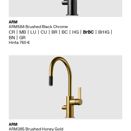
ARM
ARM584 Brushed Black Chrome
CR
MB
LU
CU
BR
BC
HG
BrBC
BrHG
BN
GR
Hinta 760 €
ARM
ARM385 Brushed Honey Gold