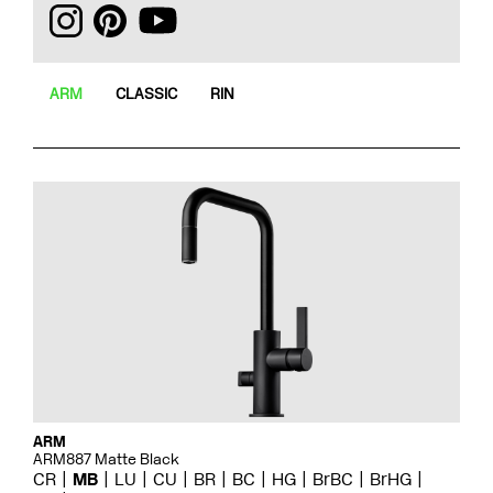
ARM
CLASSIC
RIN
ARM
ARM887 Matte Black
CR
MB
LU
CU
BR
BC
HG
BrBC
BrHG