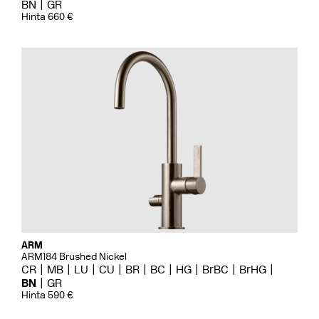
BN
GR
Hinta 660 €
ARM
ARM184 Brushed Nickel
CR
MB
LU
CU
BR
BC
HG
BrBC
BrHG
BN
GR
Hinta 590 €