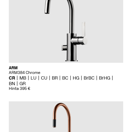
ARM
ARM384 Chrome
CR
MB
LU
CU
BR
BC
HG
BrBC
BrHG
BN
GR
Hinta 395 €