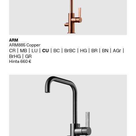
ARM
ARM885 Copper
CR
MB
LU
CU
BC
BrBC
HG
BR
BN
AGr
BrHG
GR
Hinta 660 €