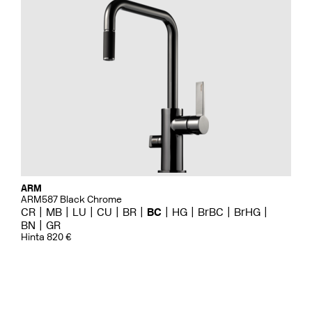
ARM
ARM587 Black Chrome
CR
MB
LU
CU
BR
BC
HG
BrBC
BrHG
BN
GR
Hinta 820 €