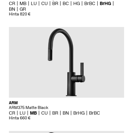
CR
MB
LU
CU
BR
BC
HG
BrBC
BrHG
BN
GR
Hinta 820 €
ARM
ARM375 Matte Black
CR
LU
MB
CU
BR
BN
BrHG
BrBC
Hinta 660 €