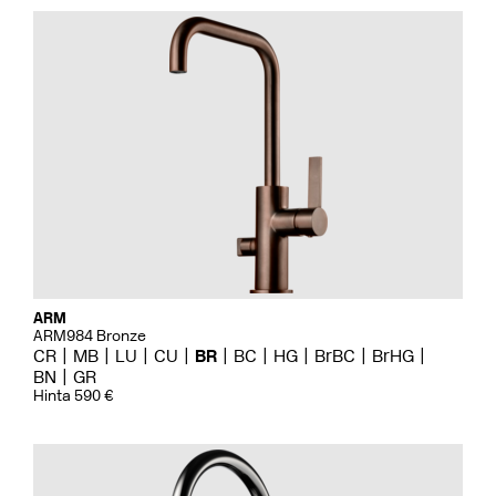
ARM
ARM984 Bronze
CR
MB
LU
CU
BR
BC
HG
BrBC
BrHG
BN
GR
Hinta 590 €