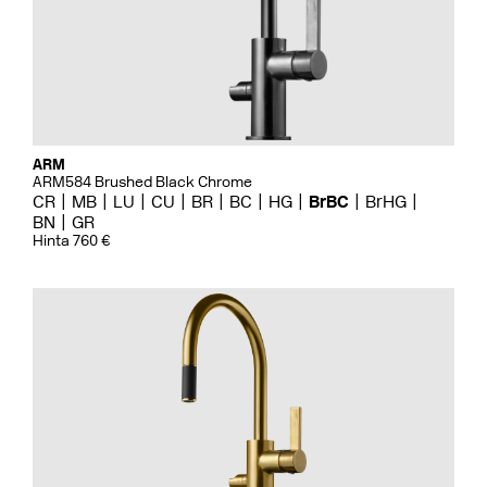
ARM
ARM584 Brushed Black Chrome
CR
MB
LU
CU
BR
BC
HG
BrBC
BrHG
BN
GR
Hinta 760 €