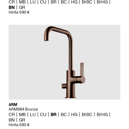
CR
MB
LU
CU
BR
BC
HG
BrBC
BrHG
BN
GR
Hinta 590 €
ARM
ARM984 Bronze
CR
MB
LU
CU
BR
BC
HG
BrBC
BrHG
BN
GR
Hinta 590 €