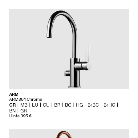
ARM
ARM384 Chrome
CR
MB
LU
CU
BR
BC
HG
BrBC
BrHG
BN
GR
Hinta 395 €