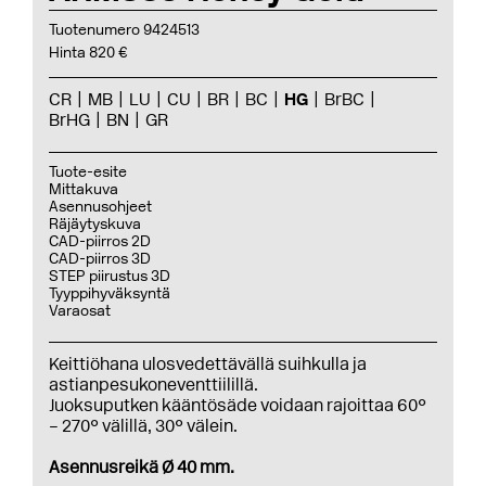
Tuotenumero 9424513
Hinta 820 €
CR
MB
LU
CU
BR
BC
HG
BrBC
BrHG
BN
GR
Tuote-esite
Mittakuva
Asennusohjeet
Räjäytyskuva
CAD-piirros 2D
CAD-piirros 3D
STEP piirustus 3D
Tyyppihyväksyntä
Varaosat
Keittiöhana ulosvedettävällä suihkulla ja
astianpesukoneventtiilillä.
Juoksuputken kääntösäde voidaan rajoittaa 60°
– 270° välillä, 30° välein.
Asennusreikä Ø 40 mm.