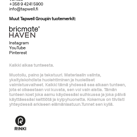
+358 9 4241 5900
info@tapwell.fi
Muut Tapwell Groupin tuotemerkit:
Instagram
YouTube
Pinterest
Kaikki alkaa tunteesta.
Muotoilu, paino ja tekstuuri. Materiaalin valinta,
yksityiskohdista huolehtiminen ja huolelliset
valmistusvaiheet. Kaikki tämä yhdessä saa aikaan tunteen,
jota ei oikeastaan voi kuvata, sen voi vain aistia. Tämän
tunteen koet joka aamu käydessäsi suihkussa ja joka päivä
käyttäessäsi keittiötä ja kylpyhuonetta. Kokemus on tiiviisti
yhteydessä arkiseen elämänlaatuun.Tunnet sen kyllä.