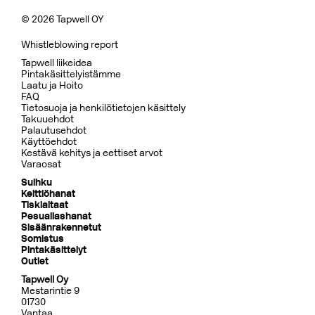
© 2026 Tapwell OY
Whistleblowing report
Tapwell liikeidea
Pintakäsittelyistämme
Laatu ja Hoito
FAQ
Tietosuoja ja henkilötietojen käsittely
Takuuehdot
Palautusehdot
Käyttöehdot
Kestävä kehitys ja eettiset arvot
Varaosat
Suihku
Keittiöhanat
Tiskialtaat
Pesuallashanat
Sisäänrakennetut
Somistus
Pintakäsittelyt
Outlet
Tapwell Oy
Mestarintie 9
01730
Vantaa