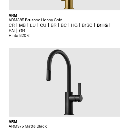
ARM
ARM385 Brushed Honey Gold
CR
MB
LU
CU
BR
BC
HG
BrBC
BrHG
BN
GR
Hinta 820 €
ARM
ARM375 Matte Black