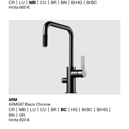
CR
LU
MB
CU
BR
BN
BrHG
BrBC
Hinta 660 €
ARM
ARM587 Black Chrome
CR
MB
LU
CU
BR
BC
HG
BrBC
BrHG
BN
GR
Hinta 820 €