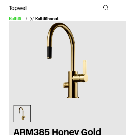
Keittiö
Keittiöhanat
ARM385 Honey Gold