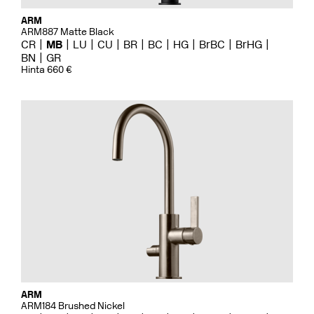
ARM
ARM887 Matte Black
CR
MB
LU
CU
BR
BC
HG
BrBC
BrHG
BN
GR
Hinta 660 €
ARM
ARM184 Brushed Nickel