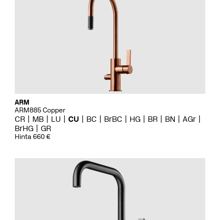
ARM
ARM885 Copper
CR
MB
LU
CU
BC
BrBC
HG
BR
BN
AGr
BrHG
GR
Hinta 660 €