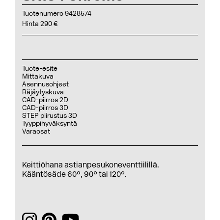
Tuotenumero 9428574
Hinta 290 €
Tuote-esite
Mittakuva
Asennusohjeet
Räjäytyskuva
CAD-piirros 2D
CAD-piirros 3D
STEP piirustus 3D
Tyyppihyväksyntä
Varaosat
Keittiöhana astianpesukoneventtiilillä.
Kääntösäde 60°, 90° tai 120°.