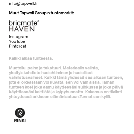
info@tapwell.fi
Muut Tapwell Groupin tuotemerkit:
Instagram
YouTube
Pinterest
Kaikki alkaa tunteesta.
Muotoilu, paino ja tekstuuri. Materiaalin valinta,
yksityiskohdista huolehtiminen ja huolelliset
valmistusvaiheet. Kaikki tämä yhdessä saa aikaan tunteen,
jota ei oikeastaan voi kuvata, sen voi vain aistia. Tämän
tunteen koet joka aamu käydessäsi suihkussa ja joka päivä
käyttäessäsi keittiötä ja kylpyhuonetta. Kokemus on tiiviisti
yhteydessä arkiseen elämänlaatuun.Tunnet sen kyllä.