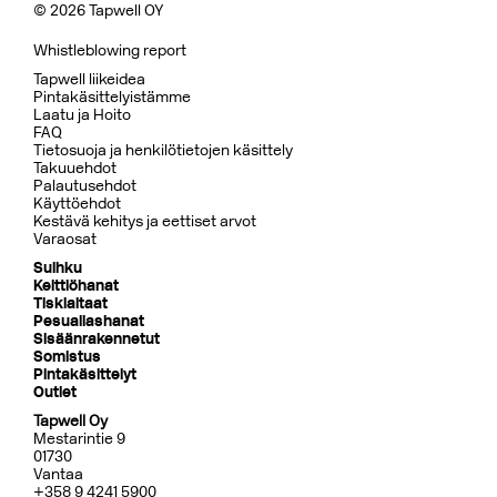
© 2026 Tapwell OY
Whistleblowing report
Tapwell liikeidea
Pintakäsittelyistämme
Laatu ja Hoito
FAQ
Tietosuoja ja henkilötietojen käsittely
Takuuehdot
Palautusehdot
Käyttöehdot
Kestävä kehitys ja eettiset arvot
Varaosat
Suihku
Keittiöhanat
Tiskialtaat
Pesuallashanat
Sisäänrakennetut
Somistus
Pintakäsittelyt
Outlet
Tapwell Oy
Mestarintie 9
01730
Vantaa
+358 9 4241 5900