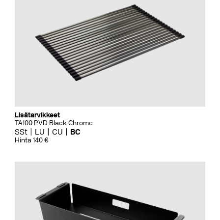
Lisätarvikkeet
TA100 PVD Black Chrome
SSt
LU
CU
BC
Hinta 140 €