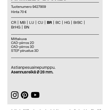
Tuotenumero 9427909
Hinta 70 €
CR
MB
LU
CU
BR
BC
HG
BrBC
BrHG
BN
Mittakuva
CAD-piirros 2D
CAD-piirros 3D
STEP piirustus 3D
Astianpesuainepumppu.
Asennusreikä Ø 28 mm.