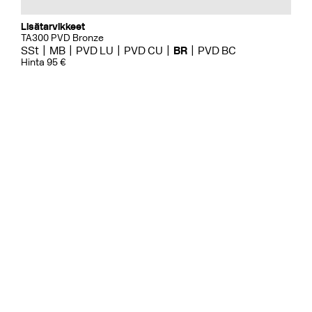
Lisätarvikkeet
TA300 PVD Bronze
SSt
MB
PVD LU
PVD CU
BR
PVD BC
Hinta 95 €