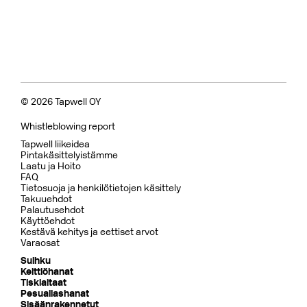
© 2026 Tapwell OY
Whistleblowing report
Tapwell liikeidea
Pintakäsittelyistämme
Laatu ja Hoito
FAQ
Tietosuoja ja henkilötietojen käsittely
Takuuehdot
Palautusehdot
Käyttöehdot
Kestävä kehitys ja eettiset arvot
Varaosat
Suihku
Keittiöhanat
Tiskialtaat
Pesuallashanat
Sisäänrakennetut