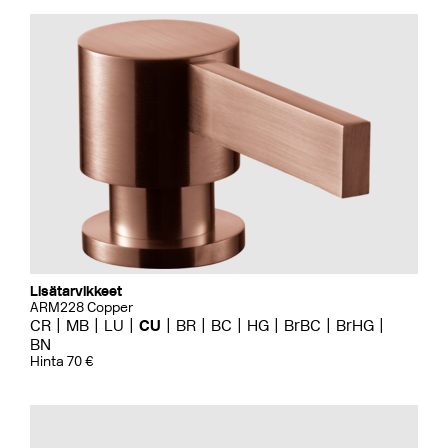
Lisätarvikkeet
ARM228 Copper
CR
MB
LU
CU
BR
BC
HG
BrBC
BrHG
BN
Hinta 70 €