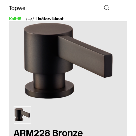
Keittiö
Lisätarvikkeet
ARM228 Bronze