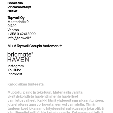
Somistus
Pintakäsittelyt
Outlet
Tapwell Oy
Mestarintie 9
01730
Vantaa
+358 9 4241 5900
info@tapwell.fi
Muut Tapwell Groupin tuotemerkit:
Instagram
YouTube
Pinterest
Kaikki alkaa tunteesta.
Muotoilu, paino ja tekstuuri. Materiaalin valinta,
yksityiskohdista huolehtiminen ja huolelliset
valmistusvaiheet. Kaikki tämä yhdessä saa aikaan tunteen,
jota ei oikeastaan voi kuvata, sen voi vain aistia. Tämän
tunteen koet joka aamu käydessäsi suihkussa ja joka päivä
käyttäessäsi keittiötä ja kylpyhuonetta. Kokemus on tiiviisti