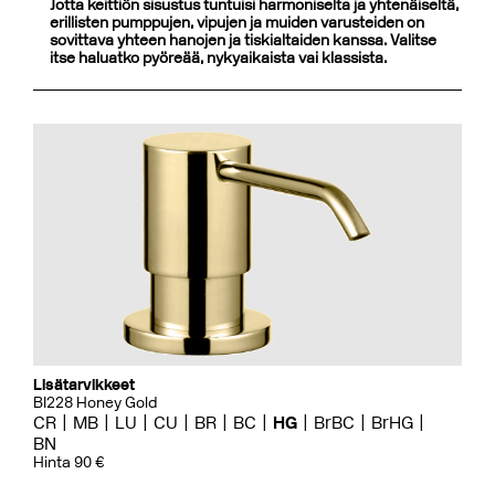
Jotta keittiön sisustus tuntuisi harmoniselta ja yhtenäiseltä,
erillisten pumppujen, vipujen ja muiden varusteiden on
sovittava yhteen hanojen ja tiskialtaiden kanssa. Valitse
itse haluatko pyöreää, nykyaikaista vai klassista.
Lisätarvikkeet
BI228 Honey Gold
CR
MB
LU
CU
BR
BC
HG
BrBC
BrHG
BN
Hinta 90 €