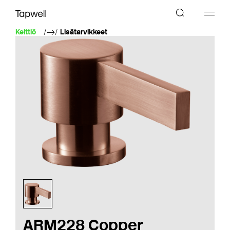
Keittiö
Lisätarvikkeet
ARM228 Copper