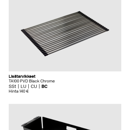
Lisätarvikkeet
TA100 PVD Black Chrome
SSt
LU
CU
BC
Hinta 140 €