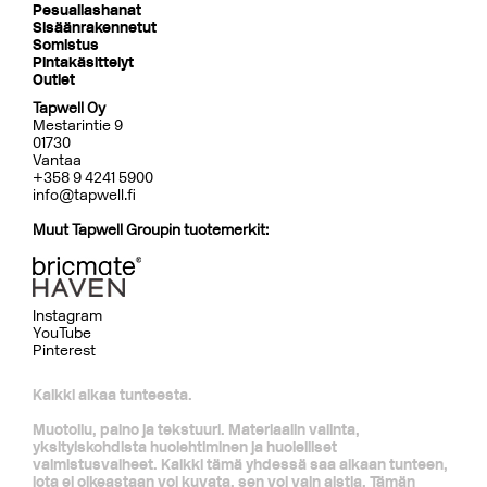
Pesuallashanat
Sisäänrakennetut
Somistus
Pintakäsittelyt
Outlet
Tapwell Oy
Mestarintie 9
01730
Vantaa
+358 9 4241 5900
info@tapwell.fi
Muut Tapwell Groupin tuotemerkit:
Instagram
YouTube
Pinterest
Kaikki alkaa tunteesta.
Muotoilu, paino ja tekstuuri. Materiaalin valinta,
yksityiskohdista huolehtiminen ja huolelliset
valmistusvaiheet. Kaikki tämä yhdessä saa aikaan tunteen,
jota ei oikeastaan voi kuvata, sen voi vain aistia. Tämän