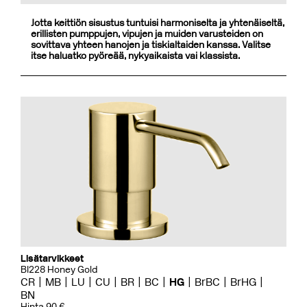
Jotta keittiön sisustus tuntuisi harmoniselta ja yhtenäiseltä,
erillisten pumppujen, vipujen ja muiden varusteiden on
sovittava yhteen hanojen ja tiskialtaiden kanssa. Valitse
itse haluatko pyöreää, nykyaikaista vai klassista.
Lisätarvikkeet
BI228 Honey Gold
CR
MB
LU
CU
BR
BC
HG
BrBC
BrHG
BN
Hinta 90 €