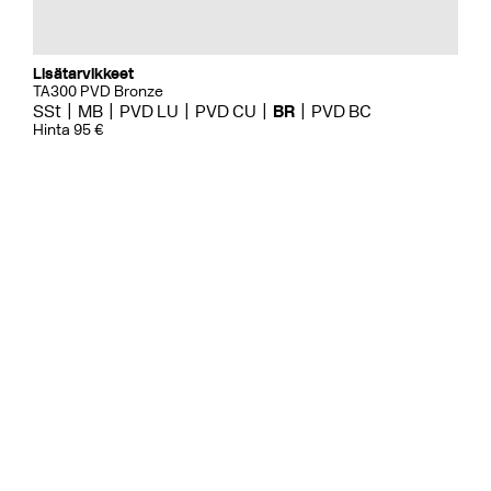
Lisätarvikkeet
TA300 PVD Bronze
SSt
MB
PVD LU
PVD CU
BR
PVD BC
Hinta 95 €