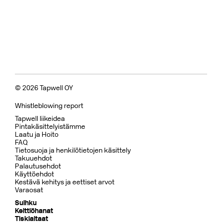
© 2026 Tapwell OY
Whistleblowing report
Tapwell liikeidea
Pintakäsittelyistämme
Laatu ja Hoito
FAQ
Tietosuoja ja henkilötietojen käsittely
Takuuehdot
Palautusehdot
Käyttöehdot
Kestävä kehitys ja eettiset arvot
Varaosat
Suihku
Keittiöhanat
Tiskialtaat