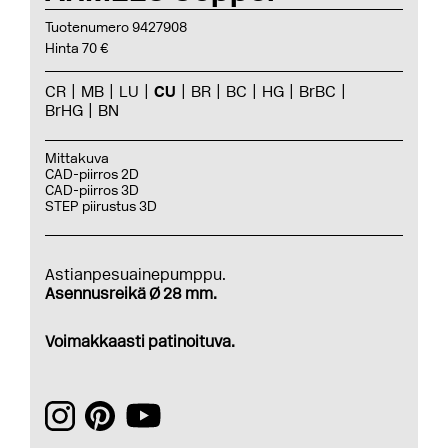
Tuotenumero 9427908
Hinta 70 €
CR
MB
LU
CU
BR
BC
HG
BrBC
BrHG
BN
Mittakuva
CAD-piirros 2D
CAD-piirros 3D
STEP piirustus 3D
Astianpesuainepumppu.
Asennusreikä Ø 28 mm.
Voimakkaasti patinoituva.