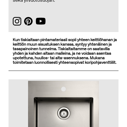
sekä ylivuotosuojan.
Kun tiskialtaan pintamateriaali sopii yhteen keittiöhanan ja
keittiön muun sisustuksen kanssa, syntyy yhtenäinen ja
tasapainoinen tunnelma. Tiskialtaitamme on saatavilla
yhden ja kahden altaan malleina, ja ne voidaan asentaa
upotettuna, huullos- tai alta-asennuksena. Mukana
toimitetaan luonnollisesti yhteensopivat koripohjaventtiilit.