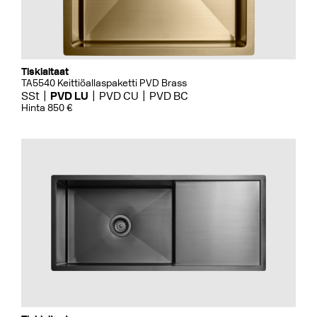
Tiskialtaat
TA5540 Keittiöallaspaketti PVD Brass
SSt
PVD LU
PVD CU
PVD BC
Hinta 850 €