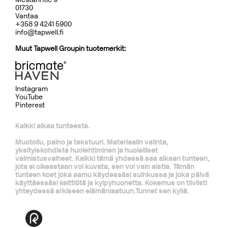
01730
Vantaa
+358 9 4241 5900
info@tapwell.fi
Muut Tapwell Groupin tuotemerkit:
Instagram
YouTube
Pinterest
Kaikki alkaa tunteesta.
Muotoilu, paino ja tekstuuri. Materiaalin valinta,
yksityiskohdista huolehtiminen ja huolelliset
valmistusvaiheet. Kaikki tämä yhdessä saa aikaan tunteen,
jota ei oikeastaan voi kuvata, sen voi vain aistia. Tämän
tunteen koet joka aamu käydessäsi suihkussa ja joka päivä
käyttäessäsi keittiötä ja kylpyhuonetta. Kokemus on tiiviisti
yhteydessä arkiseen elämänlaatuun.Tunnet sen kyllä.