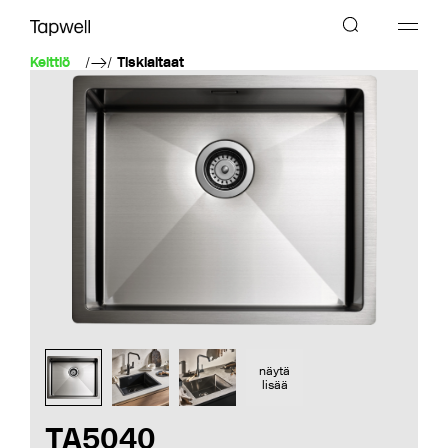
Keittiö
Tiskialtaat
näytä
lisää
TA5040