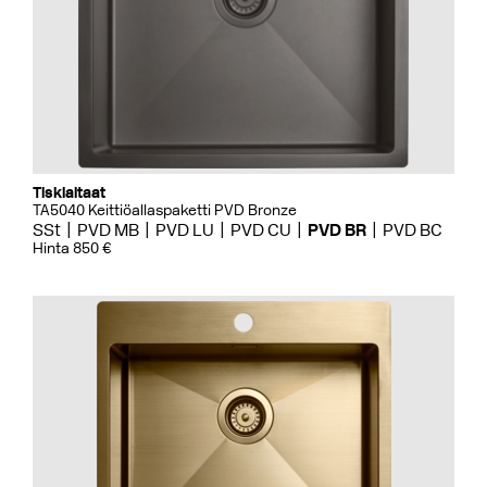
Tiskialtaat
TA5040 Keittiöallaspaketti PVD Bronze
SSt
PVD MB
PVD LU
PVD CU
PVD BR
PVD BC
Hinta 850 €