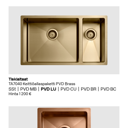
Tiskialtaat
TA7040 Keittiöallaspaketti PVD Brass
SSt
PVD MB
PVD LU
PVD CU
PVD BR
PVD BC
Hinta 1 200 €