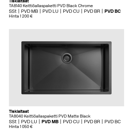
Tiskialtaat
TA8140 Keittiöallaspaketti PVD Black Chrome
SSt
PVD MB
PVD LU
PVD CU
PVD BR
PVD BC
Hinta 1 200 €
Tiskialtaat
TA8040 Keittiöallaspaketti PVD Matte Black
SSt
PVD LU
PVD MB
PVD CU
PVD BR
PVD BC
Hinta 1 050 €