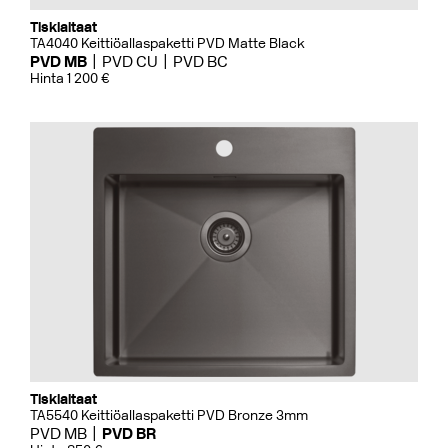
Tiskialtaat
TA4040 Keittiöallaspaketti PVD Matte Black
PVD MB
PVD CU
PVD BC
Hinta 1 200 €
Tiskialtaat
TA5540 Keittiöallaspaketti PVD Bronze 3mm
PVD MB
PVD BR