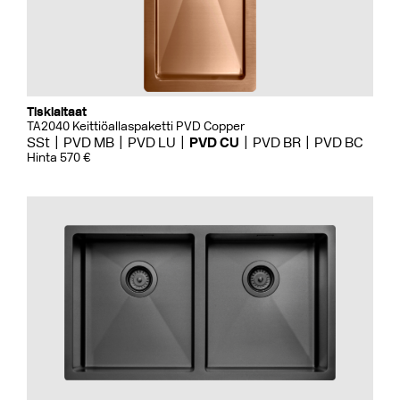
Tiskialtaat
TA2040 Keittiöallaspaketti PVD Copper
SSt
PVD MB
PVD LU
PVD CU
PVD BR
PVD BC
Hinta 570 €