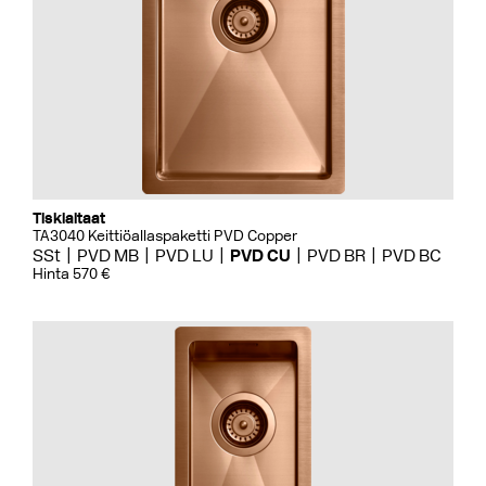
Tiskialtaat
TA3040 Keittiöallaspaketti PVD Copper
SSt
PVD MB
PVD LU
PVD CU
PVD BR
PVD BC
Hinta 570 €