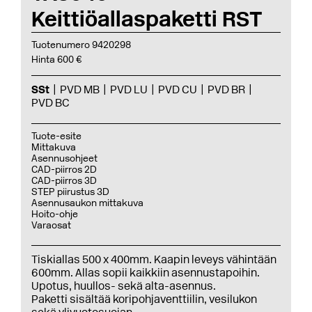
Keittiöallaspaketti RST
Tuotenumero 9420298
Hinta 600 €
SSt
PVD MB
PVD LU
PVD CU
PVD BR
PVD BC
Tuote-esite
Mittakuva
Asennusohjeet
CAD-piirros 2D
CAD-piirros 3D
STEP piirustus 3D
Asennusaukon mittakuva
Hoito-ohje
Varaosat
Tiskiallas 500 x 400mm. Kaapin leveys vähintään
600mm. Allas sopii kaikkiin asennustapoihin.
Upotus, huullos- sekä alta-asennus.
Paketti sisältää koripohjaventtiilin, vesilukon