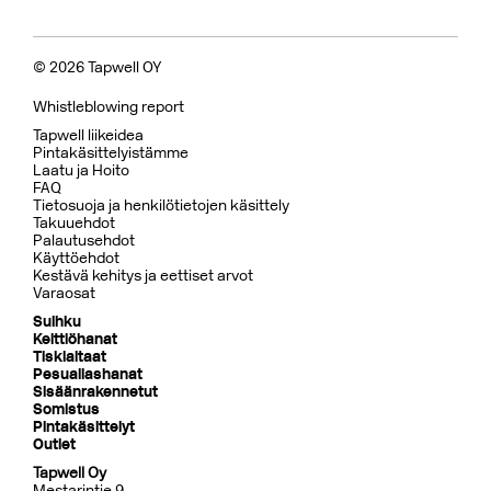
© 2026 Tapwell OY
Whistleblowing report
Tapwell liikeidea
Pintakäsittelyistämme
Laatu ja Hoito
FAQ
Tietosuoja ja henkilötietojen käsittely
Takuuehdot
Palautusehdot
Käyttöehdot
Kestävä kehitys ja eettiset arvot
Varaosat
Suihku
Keittiöhanat
Tiskialtaat
Pesuallashanat
Sisäänrakennetut
Somistus
Pintakäsittelyt
Outlet
Tapwell Oy
Mestarintie 9