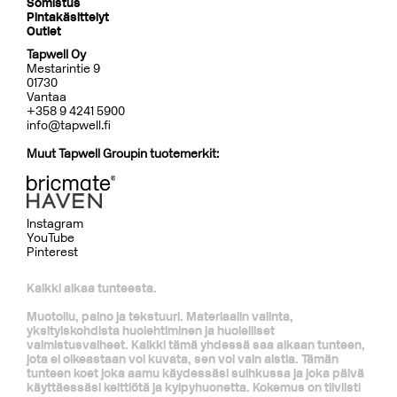
Somistus
Pintakäsittelyt
Outlet
Tapwell Oy
Mestarintie 9
01730
Vantaa
+358 9 4241 5900
info@tapwell.fi
Muut Tapwell Groupin tuotemerkit:
Instagram
YouTube
Pinterest
Kaikki alkaa tunteesta.
Muotoilu, paino ja tekstuuri. Materiaalin valinta,
yksityiskohdista huolehtiminen ja huolelliset
valmistusvaiheet. Kaikki tämä yhdessä saa aikaan tunteen,
jota ei oikeastaan voi kuvata, sen voi vain aistia. Tämän
tunteen koet joka aamu käydessäsi suihkussa ja joka päivä
käyttäessäsi keittiötä ja kylpyhuonetta. Kokemus on tiiviisti