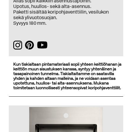
Allas sopii kaikkiin asennustapoihin.
Upotus, huullos- sekä alta-asennus.
Paketti sisältää koripohjaventtiilin, vesilukon
sekä ylivuotosuojan.
Syvyys 180 mm.
Kun tiskialtaan pintamateriaali sopii yhteen keittiöhanan ja
keittiön muun sisustuksen kanssa, syntyy yhtenäinen ja
tasapainoinen tunnelma. Tiskialtaitamme on saatavilla
yhden ja kahden altaan malleina, ja ne voidaan asentaa
upotettuna, huullos- tai alta-asennuksena. Mukana
toimitetaan luonnollisesti yhteensopivat koripohjaventtiilit.