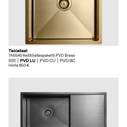
Tiskialtaat
TA5540 Keittiöallaspaketti PVD Brass
SSt
PVD LU
PVD CU
PVD BC
Hinta 850 €