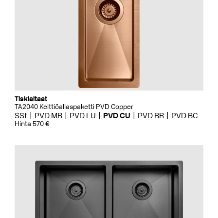
Tiskialtaat
TA2040 Keittiöallaspaketti PVD Copper
SSt
PVD MB
PVD LU
PVD CU
PVD BR
PVD BC
Hinta 570 €