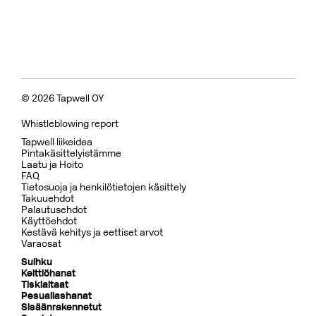
© 2026 Tapwell OY
Whistleblowing report
Tapwell liikeidea
Pintakäsittelyistämme
Laatu ja Hoito
FAQ
Tietosuoja ja henkilötietojen käsittely
Takuuehdot
Palautusehdot
Käyttöehdot
Kestävä kehitys ja eettiset arvot
Varaosat
Suihku
Keittiöhanat
Tiskialtaat
Pesuallashanat
Sisäänrakennetut