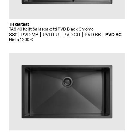
Tiskialtaat
TA8140 Keittiöallaspaketti PVD Black Chrome
SSt
PVD MB
PVD LU
PVD CU
PVD BR
PVD BC
Hinta 1 200 €