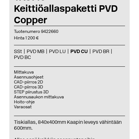
Keittiöallaspaketti PVD
Copper
Tuotenumero 9422660
Hinta 1 200 €
SSt
PVD MB
PVD LU
PVD CU
PVD BR
PVD BC
Mittakuva
Asennusohjeet
CAD-piirros 2D
CAD-piirros 3D
STEP piirustus 3D
Asennusaukon mittakuva
Hoito-ohje
Varaosat
Tiskiallas, 840x400mm Kaapin leveys vähintään
600mm.