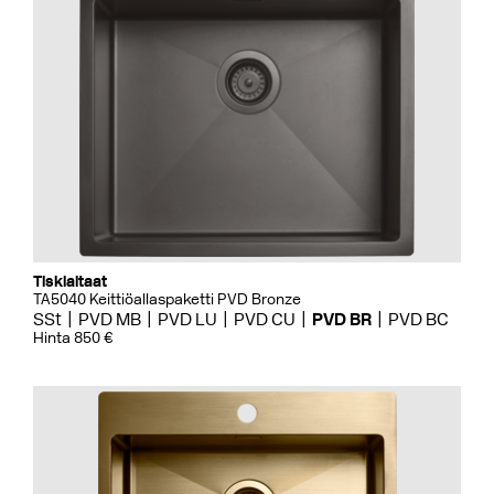
Tiskialtaat
TA5040 Keittiöallaspaketti PVD Bronze
SSt
PVD MB
PVD LU
PVD CU
PVD BR
PVD BC
Hinta 850 €