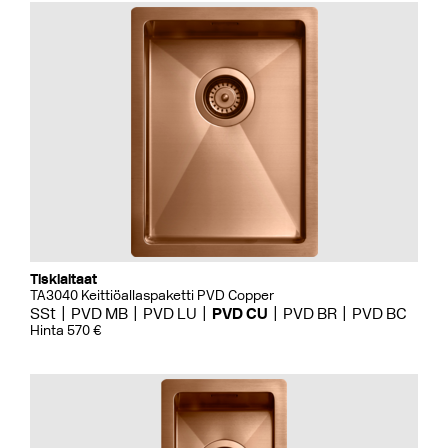
Tiskialtaat
TA3040 Keittiöallaspaketti PVD Copper
SSt
PVD MB
PVD LU
PVD CU
PVD BR
PVD BC
Hinta 570 €