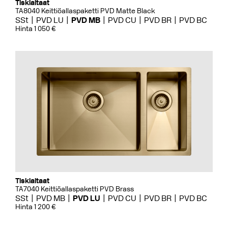
Tiskialtaat
TA8040 Keittiöallaspaketti PVD Matte Black
SSt
PVD LU
PVD MB
PVD CU
PVD BR
PVD BC
Hinta 1 050 €
Tiskialtaat
TA7040 Keittiöallaspaketti PVD Brass
SSt
PVD MB
PVD LU
PVD CU
PVD BR
PVD BC
Hinta 1 200 €