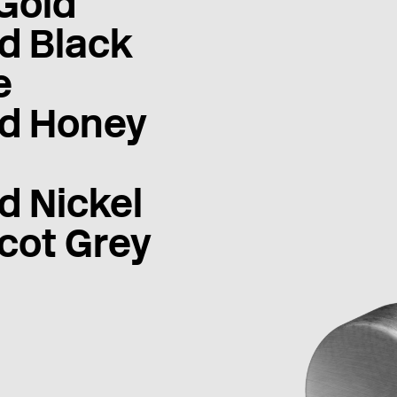
Gold
d Black
e
d Honey
d Nickel
cot Grey