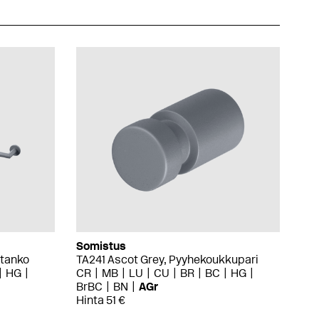
Somistus
etanko
TA241 Ascot Grey, Pyyhekoukkupari
HG
CR
MB
LU
CU
BR
BC
HG
BrBC
BN
AGr
Hinta 51 €