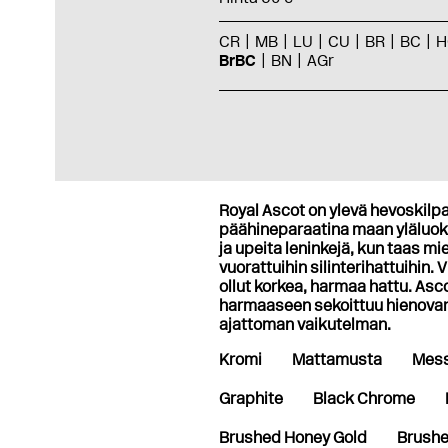
CR
MB
LU
CU
BR
BC
H
BrBC
BN
AGr
Royal Ascot on ylevä hevoskilpa
päähineparaatina maan yläluokal
ja upeita leninkejä, kun taas mi
vuorattuihin silinterihattuihin
ollut korkea, harmaa hattu. Asc
harmaaseen sekoittuu hienovara
ajattoman vaikutelman.
Kromi
Mattamusta
Mess
Graphite
Black Chrome
Brushed Honey Gold
Brushe