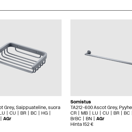
Somistus
t Grey, Saippuateline, suora
TA212-600 Ascot Grey, Pyyh
LU
CU
BR
BC
HG
CR
MB
LU
CU
BR
BC
AGr
BrBC
BN
AGr
Hinta 152 €