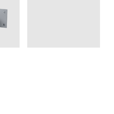
Lisätarvikkeet
FL271-085 Ascot Grey
HG
CR
MB
LU
CU
BR
BC
HG
BrBC
BN
AGr
Hinta 213 €