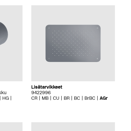
Lisätarvikkeet
kku
9422996
HG
CR
MB
CU
BR
BC
BrBC
AGr