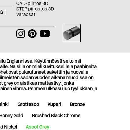
CAD-piirros 3D
STEP piirustus 3D
G
Varaosat
ilu Englannissa. Käytännössä se toimii
le. Naisilla on mielikuvituksellisia päähineitä
ehet ovat pukeutuneet sakettiin ja huovalla
. Viimeisten sadan vuoden aikana muodissa on
ot grey on aistikas mattasävy, jonka
inen vihreä. Pehmeä ulkoasu luo tyylikkään ja
inki
Grottesco
Kupari
Bronze
Honey Gold
Brushed Black Chrome
d Nickel
Ascot Grey