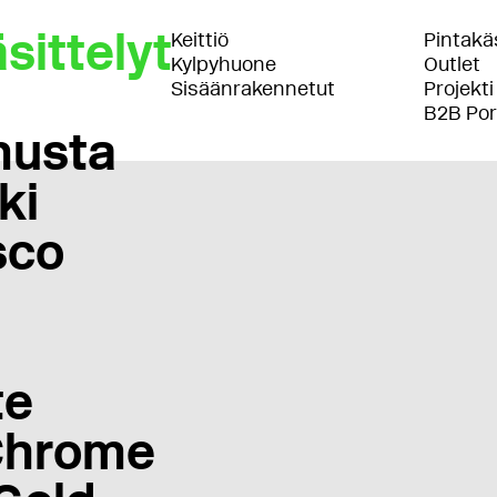
sittelyt
Keittiö
Pintakäs
Kylpyhuone
Outlet
Sisäänrakennetut
Projekti
B2B Por
musta
ki
sco
te
Chrome