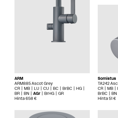
ARM
Somistus
ARM885 Ascot Grey
TA242 Asc
CR
MB
LU
CU
BC
BrBC
HG
CR
MB
BR
BN
AGr
BrHG
GR
BrBC
BN
Hinta 658 €
Hinta 51 €