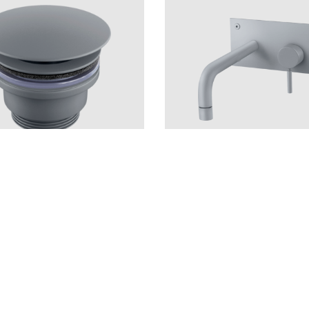
keet
Pesuallashanat
ot Grey
BOX008 Ascot Grey
LU
CU
BR
BC
HG
CR
MB
LU
CU
BR
BC
AGr
BrBC
BN
AGr
Hinta 1 022 €