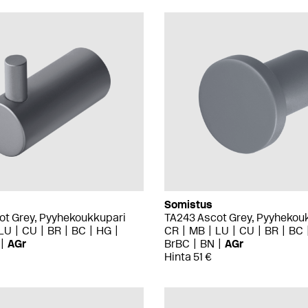
Somistus
ot Grey, Pyyhekoukkupari
TA243 Ascot Grey, Pyyhekou
LU
CU
BR
BC
HG
CR
MB
LU
CU
BR
BC
AGr
BrBC
BN
AGr
Hinta 51 €