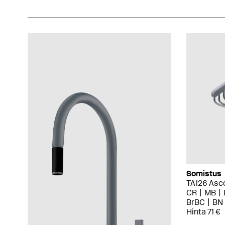
Somistus
TA126 Asco
CR
MB
BrBC
BN
Hinta 71 €