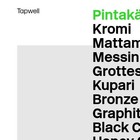
Pintakä
Kromi
Matta
Messin
Grotte
Kupari
Bronze
Graphi
Black 