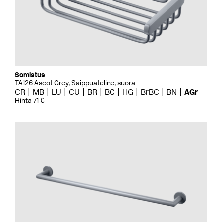
Somistus
TA126 Ascot Grey, Saippuateline, suora
CR
MB
LU
CU
BR
BC
HG
BrBC
BN
AGr
Hinta 71 €