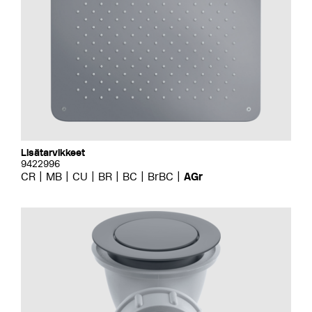
Lisätarvikkeet
9422996
CR
MB
CU
BR
BC
BrBC
AGr