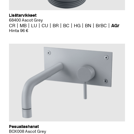
Lisätarvikkeet
68400 Ascot Grey
CR
MB
LU
CU
BR
BC
HG
BN
BrBC
AGr
Hinta 96 €
Pesuallashanat
BOX008 Ascot Grey