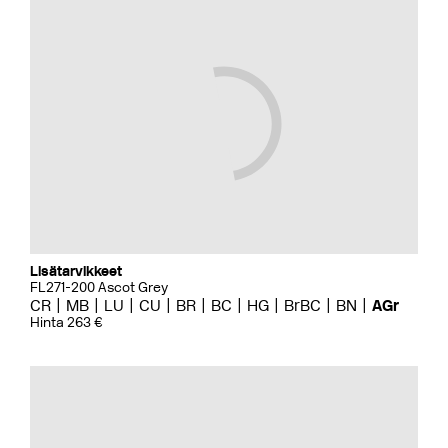
Lisätarvikkeet
FL271-200 Ascot Grey
CR
MB
LU
CU
BR
BC
HG
BrBC
BN
AGr
Hinta 263 €