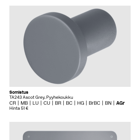
Somistus
TA243 Ascot Grey, Pyyhekoukku
CR
MB
LU
CU
BR
BC
HG
BrBC
BN
AGr
Hinta 51 €