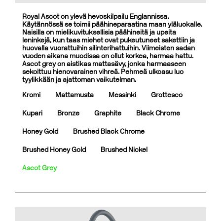
Royal Ascot on ylevä hevoskilpailu Englannissa.
Käytännössä se toimii päähineparaatina maan yläluokalle.
Naisilla on mielikuvituksellisia päähineitä ja upeita
leninkejä, kun taas miehet ovat pukeutuneet sakettiin ja
huovalla vuorattuihin silinterihattuihin. Viimeisten sadan
vuoden aikana muodissa on ollut korkea, harmaa hattu.
Ascot grey on aistikas mattasävy, jonka harmaaseen
sekoittuu hienovarainen vihreä. Pehmeä ulkoasu luo
tyylikkään ja ajattoman vaikutelman.
Kromi
Mattamusta
Messinki
Grottesco
Kupari
Bronze
Graphite
Black Chrome
Honey Gold
Brushed Black Chrome
Brushed Honey Gold
Brushed Nickel
Ascot Grey