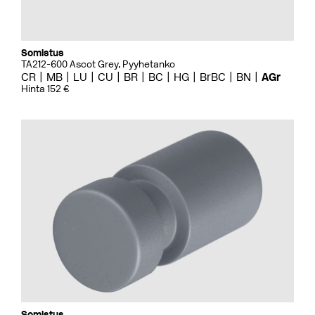
Somistus
TA212-600 Ascot Grey, Pyyhetanko
CR
MB
LU
CU
BR
BC
HG
BrBC
BN
AGr
Hinta 152 €
Somistus