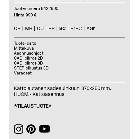
Tuotenumero 9422990
Hinta 990 €
CR
MB
CU
BR
BC
BrBC
AGr
Tuote-esite
Mittakuva
Asennusohjeet
CAD-piirros 2D
CAD-piirros 3D
STEP piirustus 3D
Varaosat
Kattolautanen sadesuihkuun 370x250 mm.
HUOM.- Kattoasennus
*TILAUSTUOTE*