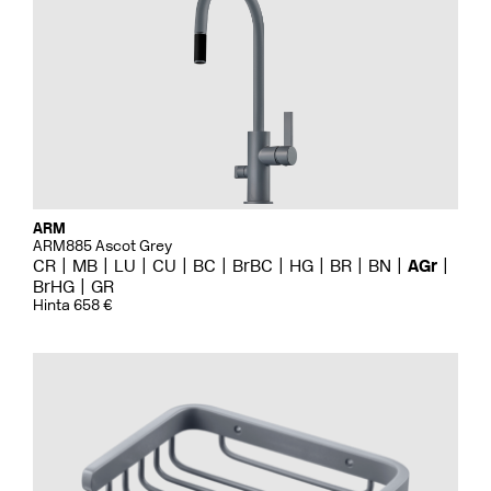
ARM
ARM885 Ascot Grey
CR
MB
LU
CU
BC
BrBC
HG
BR
BN
AGr
BrHG
GR
Hinta 658 €