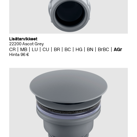
Lisätarvikkeet
22200 Ascot Grey
CR
MB
LU
CU
BR
BC
HG
BN
BrBC
AGr
Hinta 96 €