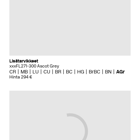
Lisätarvikkeet
xxxFL271-300 Ascot Grey
CR
MB
LU
CU
BR
BC
HG
BrBC
BN
AGr
Hinta 294 €