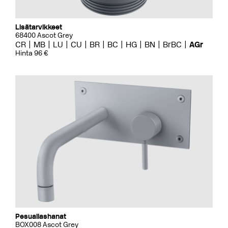
Lisätarvikkeet
68400 Ascot Grey
CR
MB
LU
CU
BR
BC
HG
BN
BrBC
AGr
Hinta 96 €
Pesuallashanat
BOX008 Ascot Grey