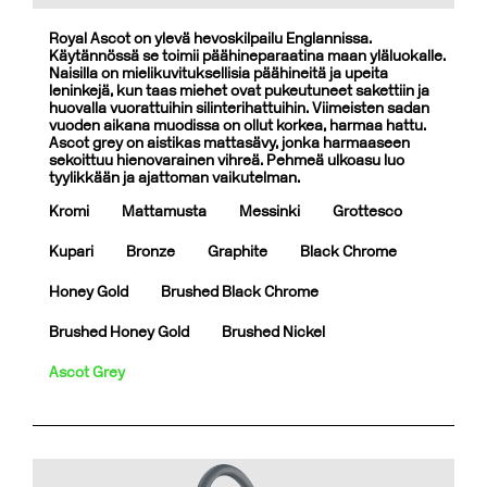
Royal Ascot on ylevä hevoskilpailu Englannissa.
Käytännössä se toimii päähineparaatina maan yläluokalle.
Naisilla on mielikuvituksellisia päähineitä ja upeita
leninkejä, kun taas miehet ovat pukeutuneet sakettiin ja
huovalla vuorattuihin silinterihattuihin. Viimeisten sadan
vuoden aikana muodissa on ollut korkea, harmaa hattu.
Ascot grey on aistikas mattasävy, jonka harmaaseen
sekoittuu hienovarainen vihreä. Pehmeä ulkoasu luo
tyylikkään ja ajattoman vaikutelman.
Kromi
Mattamusta
Messinki
Grottesco
Kupari
Bronze
Graphite
Black Chrome
Honey Gold
Brushed Black Chrome
Brushed Honey Gold
Brushed Nickel
Ascot Grey