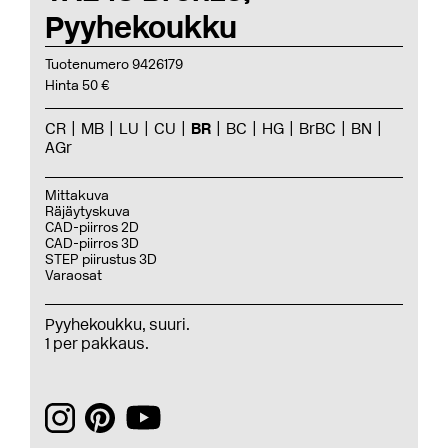
Pyyhekoukku
Tuotenumero 9426179
Hinta 50 €
CR
MB
LU
CU
BR
BC
HG
BrBC
BN
AGr
Mittakuva
Räjäytyskuva
CAD-piirros 2D
CAD-piirros 3D
STEP piirustus 3D
Varaosat
Pyyhekoukku, suuri.
1 per pakkaus.