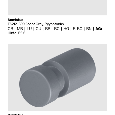
Somistus
TA212-600 Ascot Grey, Pyyhetanko
CR
MB
LU
CU
BR
BC
HG
BrBC
BN
AGr
Hinta 152 €