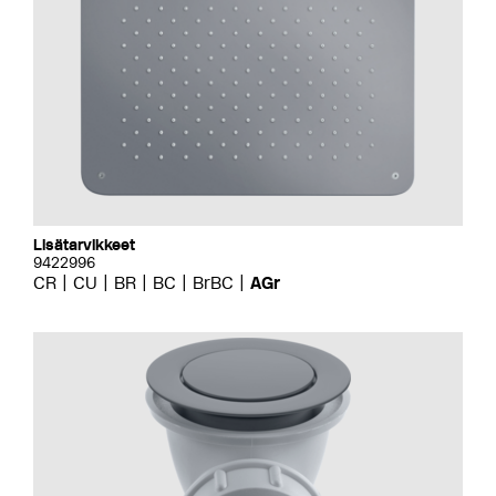
Lisätarvikkeet
9422996
CR
CU
BR
BC
BrBC
AGr