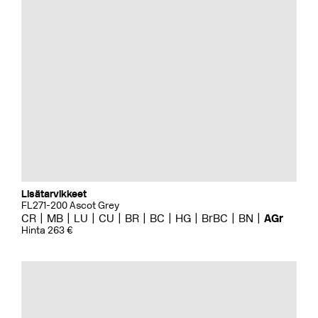
Lisätarvikkeet
FL271-200 Ascot Grey
CR
MB
LU
CU
BR
BC
HG
BrBC
BN
AGr
Hinta 263 €