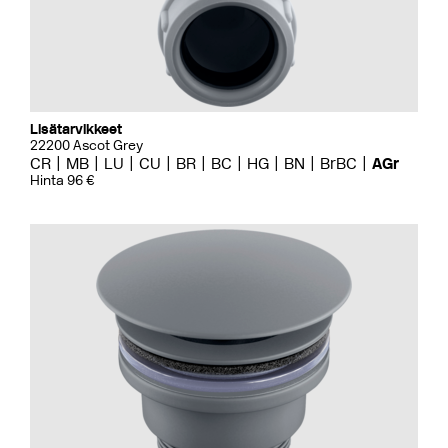
Lisätarvikkeet
22200 Ascot Grey
CR
MB
LU
CU
BR
BC
HG
BN
BrBC
AGr
Hinta 96 €