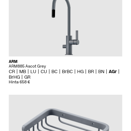
ARM
ARM885 Ascot Grey
CR
MB
LU
CU
BC
BrBC
HG
BR
BN
AGr
BrHG
GR
Hinta 658 €