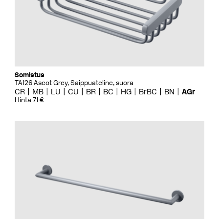
Somistus
TA126 Ascot Grey, Saippuateline, suora
CR
MB
LU
CU
BR
BC
HG
BrBC
BN
AGr
Hinta 71 €