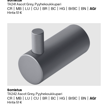
Somistus
TA241 Ascot Grey, Pyyhekoukkupari
CR
MB
LU
CU
BR
BC
HG
BrBC
BN
AGr
Hinta 51 €
Somistus
TA242 Ascot Grey, Pyyhekoukkupari
CR
MB
LU
CU
BR
BC
HG
BrBC
BN
AGr
Hinta 51 €