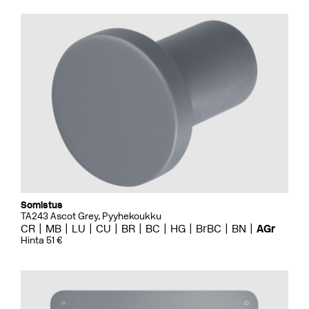
Somistus
TA243 Ascot Grey, Pyyhekoukku
CR
MB
LU
CU
BR
BC
HG
BrBC
BN
AGr
Hinta 51 €