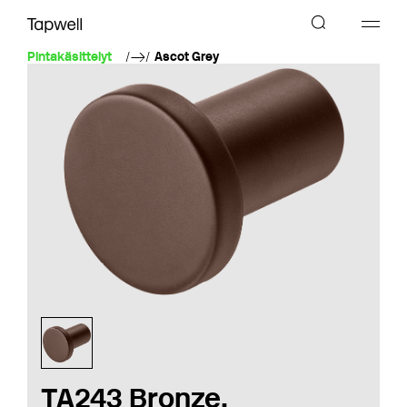
Pintakäsittelyt
Ascot Grey
TA243 Bronze,