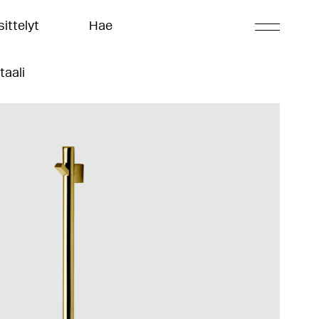
ittelyt
Hae
taali