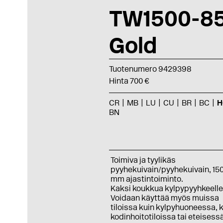
TW1500-85
Gold
Tuotenumero 9429398
Hinta 700 €
CR
MB
LU
CU
BR
BC
H
BN
Toimiva ja tyylikäs
pyyhekuivain/pyyhekuivain, 15
mm ajastintoiminto.
Kaksi koukkua kylpypyyhkeelle
Voidaan käyttää myös muissa
tiloissa kuin kylpyhuoneessa, 
kodinhoitotiloissa tai eteisess