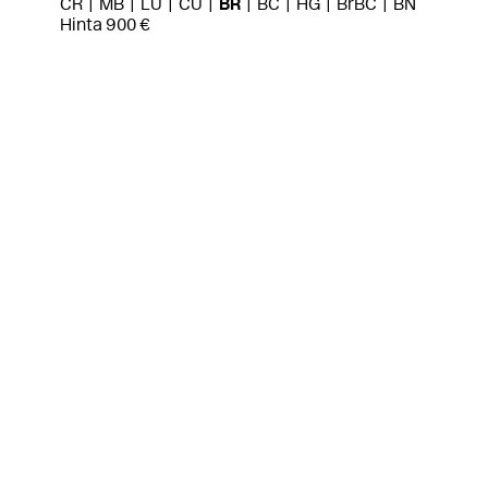
CR
MB
LU
CU
BR
BC
HG
BrBC
BN
Hinta 900 €