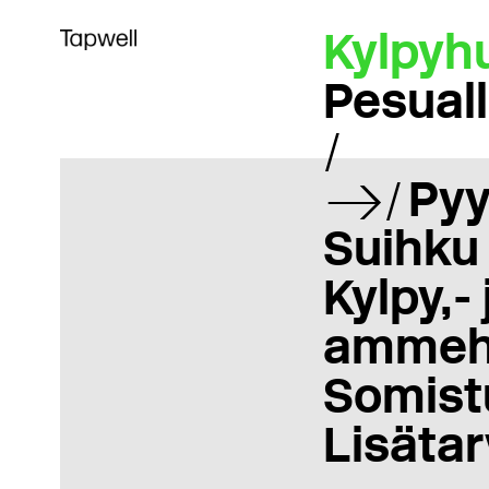
Kylpyh
Pesual
Pyy
Suihku
Kylpy,- 
ammeh
Somist
Lisätar