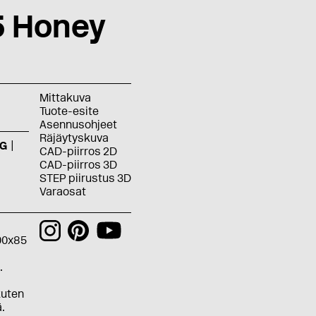
 Honey
Mittakuva
Tuote-esite
Asennusohjeet
Räjäytyskuva
G
CAD-piirros 2D
CAD-piirros 3D
STEP piirustus 3D
Varaosat
00x85
.
kuten
ä.