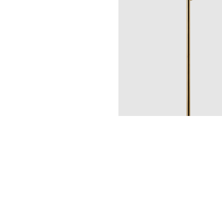
Pyyhekuivaimet
TW1500-85 Brass
CR
MB
LU
CU
BR
BC
Hinta 600 €