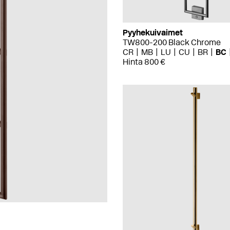
Pyyhekuivaimet
TW800-200 Black Chrome
CR
MB
LU
CU
BR
BC
Hinta 800 €