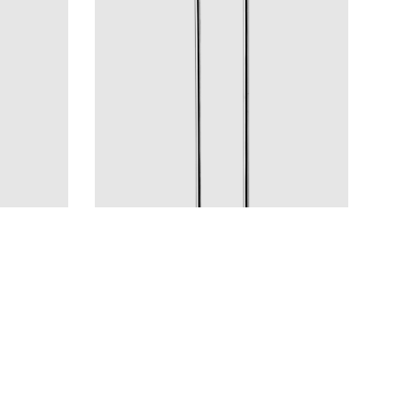
Pyyhekuivaimet
TW1500-200 Chrome
HG
BN
CR
MB
LU
CU
BR
BC
HG
BN
Hinta 800 €