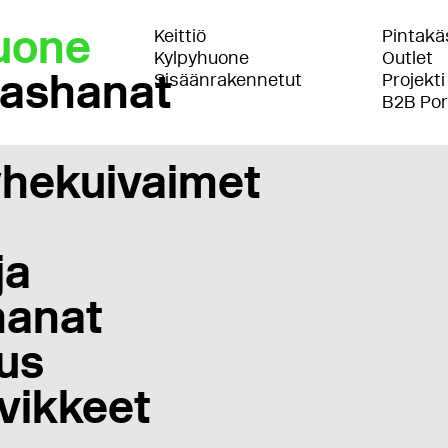
uone
Keittiö
Pintakäs
Kylpyhuone
Outlet
lashanat
Sisäänrakennetut
Projekti
B2B Por
hekuivaimet
ja
anat
us
vikkeet