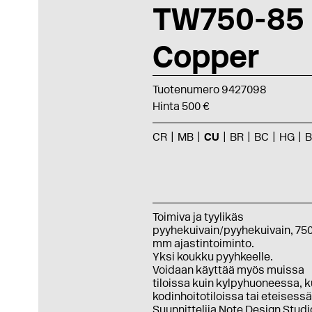
TW750-85
Copper
Tuotenumero 9427098
Hinta 500 €
CR
MB
CU
BR
BC
HG
Toimiva ja tyylikäs
pyyhekuivain/pyyhekuivain, 75
mm ajastintoiminto.
Yksi koukku pyyhkeelle.
Voidaan käyttää myös muissa
tiloissa kuin kylpyhuoneessa, 
kodinhoitotiloissa tai eteisessä
Suunnittelija Note Design Studi