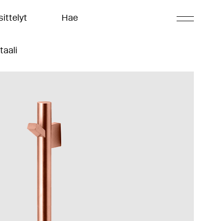
ittelyt
Hae
taali