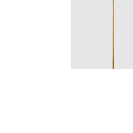
Pyyhekuivaimet
TW1500-85 Brass
CR
MB
LU
CU
BR
BC
Hinta 600 €