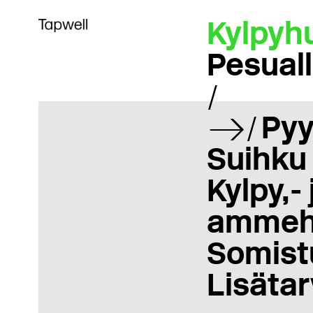
Kylpyh
Pesual
Pyy
Suihku
Kylpy,- 
ammeh
Somist
Lisätar