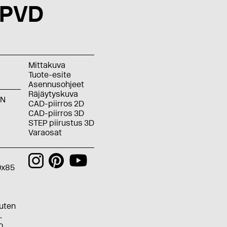
 PVD
Mittakuva
Tuote-esite
Asennusohjeet
Räjäytyskuva
BN
CAD-piirros 2D
CAD-piirros 3D
STEP piirustus 3D
Varaosat
0x85
kuten
.
o.