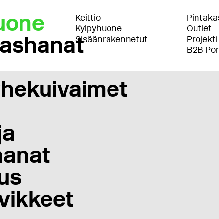
uone
Keittiö
Pintakäs
Kylpyhuone
Outlet
lashanat
Sisäänrakennetut
Projekti
B2B Por
hekuivaimet
ja
anat
us
vikkeet