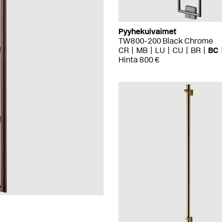
Pyyhekuivaimet
TW800-200 Black Chrome
CR
MB
LU
CU
BR
BC
Hinta 800 €