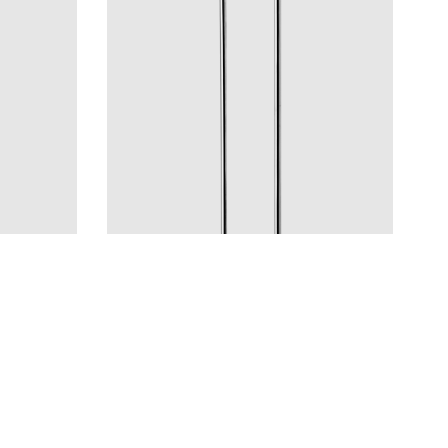
Pyyhekuivaimet
TW1500-200 Chrome
HG
BN
CR
MB
LU
CU
BR
BC
HG
BN
Hinta 800 €