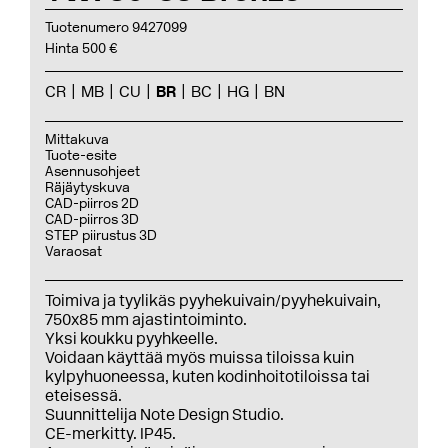
Tuotenumero 9427099
Hinta 500 €
CR
MB
CU
BR
BC
HG
BN
Mittakuva
Tuote-esite
Asennusohjeet
Räjäytyskuva
CAD-piirros 2D
CAD-piirros 3D
STEP piirustus 3D
Varaosat
Toimiva ja tyylikäs pyyhekuivain/pyyhekuivain,
750x85 mm ajastintoiminto.
Yksi koukku pyyhkeelle.
Voidaan käyttää myös muissa tiloissa kuin
kylpyhuoneessa, kuten kodinhoitotiloissa tai
eteisessä.
Suunnittelija Note Design Studio.
CE-merkitty. IP45.