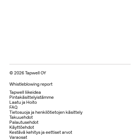
© 2026 Tapwell OY
Whistleblowing report
Tapwell liikeidea
Pintakäsittelyistämme
Laatu ja Hoito
FAQ
Tietosuoja ja henkilötietojen käsittely
Takuuehdot
Palautusehdot
Käyttöehdot
Kestävä kehitys ja eettiset arvot
Varaosat