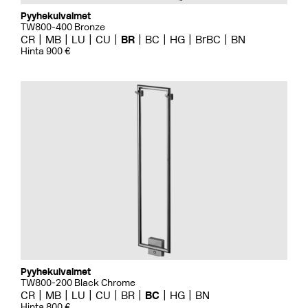
Pyyhekuivaimet
TW800-400 Bronze
CR
MB
LU
CU
BR
BC
HG
BrBC
BN
Hinta 900 €
Pyyhekuivaimet
TW800-200 Black Chrome
CR
MB
LU
CU
BR
BC
HG
BN
Hinta 800 €