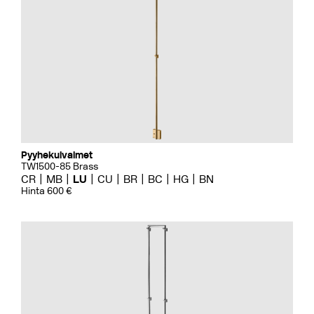
Pyyhekuivaimet
TW1500-85 Brass
CR
MB
LU
CU
BR
BC
HG
BN
Hinta 600 €