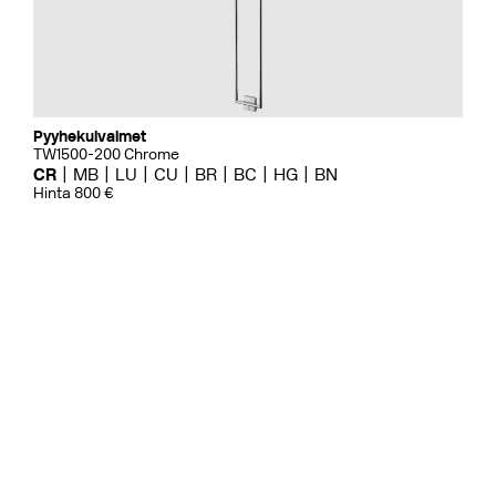
Pyyhekuivaimet
TW1500-200 Chrome
CR
MB
LU
CU
BR
BC
HG
BN
Hinta 800 €