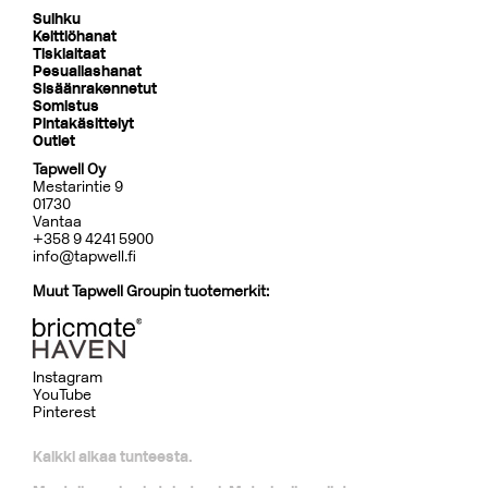
Suihku
Keittiöhanat
Tiskialtaat
Pesuallashanat
Sisäänrakennetut
Somistus
Pintakäsittelyt
Outlet
Tapwell Oy
Mestarintie 9
01730
Vantaa
+358 9 4241 5900
info@tapwell.fi
Muut Tapwell Groupin tuotemerkit:
Instagram
YouTube
Pinterest
Kaikki alkaa tunteesta.