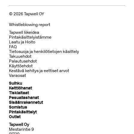
© 2026 Tapwell OY
Whistleblowing report
Tapwell liikeidea
Pintakäsittelyistämme
Laatu ja Hoito
FAQ
Tietosuoja ja henkilötietojen käsittely
Takuuehdot
Palautusehdot
Käyttöehdot
Kestävä kehitys ja eettiset arvot
Varaosat
Suihku
Keittiöhanat
Tiskialtaat
Pesuallashanat
Sisäänrakennetut
Somistus
Pintakäsittelyt
Outlet
Tapwell Oy
Mestarintie 9