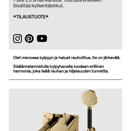
T Box 2.0 Small kanssa. Tilattava erikseen.
Sisältää kytkentäletkut.
*TILAUSTUOTE*
Olet menossa kylpyyn ja haluat rauhoittua. Se on järkevää.
Sisäänrakennetulla kylpyhanalla luodaan erillinen
harmonia, joka lisää rauhan ja hiljaisuuden tunnetta.