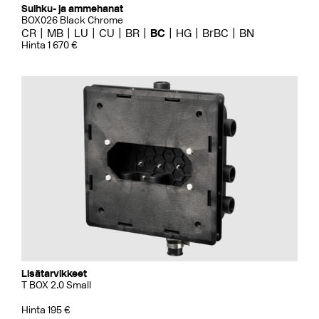
Suihku- ja ammehanat
BOX026 Black Chrome
CR
MB
LU
CU
BR
BC
HG
BrBC
BN
Hinta 1 670 €
Lisätarvikkeet
T BOX 2.0 Small
Hinta 195 €