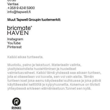
01730
Vantaa
+358 9 4241 5900
info@tapwell.fi
Muut Tapwell Groupin tuotemerkit:
Instagram
YouTube
Pinterest
Kaikki alkaa tunteesta.
Muotoilu, paino ja tekstuuri. Materiaalin valinta,
yksityiskohdista huolehtiminen ja huolelliset
valmistusvaiheet. Kaikki tämä yhdessä saa aikaan tunteen,
jota ei oikeastaan voi kuvata, sen voi vain aistia. Tämän
tunteen koet joka aamu käydessäsi suihkussa ja joka päivä
käyttäessäsi keittiötä ja kylpyhuonetta. Kokemus on tiiviisti
yhteydessä arkiseen elämänlaatuun.Tunnet sen kyllä.