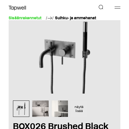
Sisäänrakennetut
Suihku- ja ammehanat
näytä
lisää
BOX026 Brushed Black