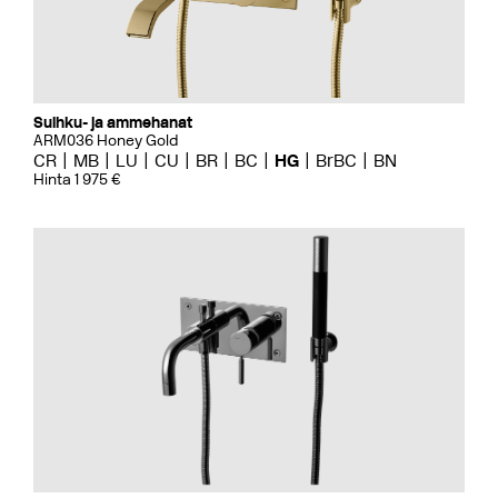
Suihku- ja ammehanat
ARM036 Honey Gold
CR
MB
LU
CU
BR
BC
HG
BrBC
BN
Hinta 1 975 €