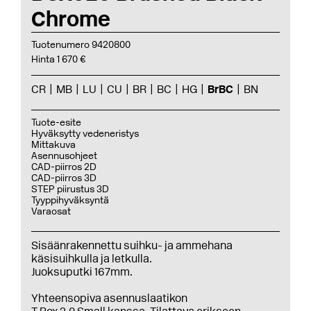
Chrome
Tuotenumero 9420800
Hinta 1 670 €
CR
MB
LU
CU
BR
BC
HG
BrBC
BN
Tuote-esite
Hyväksytty vedeneristys
Mittakuva
Asennusohjeet
CAD-piirros 2D
CAD-piirros 3D
STEP piirustus 3D
Tyyppihyväksyntä
Varaosat
Sisäänrakennettu suihku- ja ammehana
käsisuihkulla ja letkulla.
Juoksuputki 167mm.
Yhteensopiva asennuslaatikon