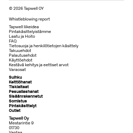
© 2026 Tapwell OY
Whistleblowing report
Tapwell liikeidea
Pintakäsittelyistämme
Laatu ja Hoito
FAQ
Tietosuoja ja henkilötietojen käsittely
Takuuehdot
Palautusehdot
Käyttöehdot
Kestävä kehitys ja eettiset arvot
Varaosat
Suihku
Keittiöhanat
Tiskialtaat
Pesuallashanat
Sisäänrakennetut
Somistus
Pintakäsittelyt
Outlet
Tapwell Oy
Mestarintie 9
01730
Vantaa