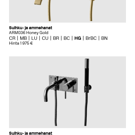
Suihku- ja ammehanat
ARM036 Honey Gold
CR
MB
LU
CU
BR
BC
HG
BrBC
BN
Hinta 1 975 €
Suihku- ja ammehanat