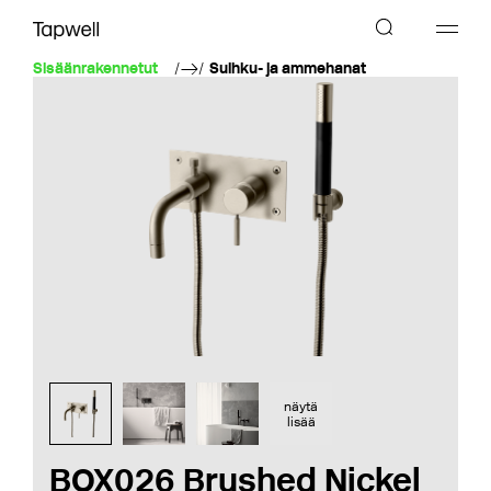
Sisäänrakennetut
Suihku- ja ammehanat
näytä
lisää
BOX026 Brushed Nickel