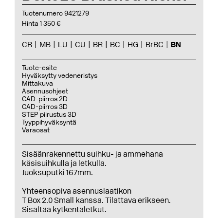
Tuotenumero 9421279
Hinta 1 350 €
CR
MB
LU
CU
BR
BC
HG
BrBC
BN
Tuote-esite
Hyväksytty vedeneristys
Mittakuva
Asennusohjeet
CAD-piirros 2D
CAD-piirros 3D
STEP piirustus 3D
Tyyppihyväksyntä
Varaosat
Sisäänrakennettu suihku- ja ammehana
käsisuihkulla ja letkulla.
Juoksuputki 167mm.
Yhteensopiva asennuslaatikon
T Box 2.0 Small kanssa. Tilattava erikseen.
Sisältää kytkentäletkut.