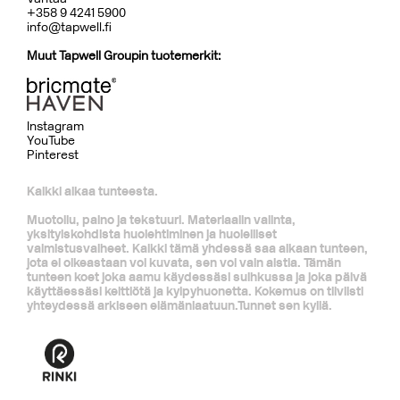
+358 9 4241 5900
info@tapwell.fi
Muut Tapwell Groupin tuotemerkit:
Instagram
YouTube
Pinterest
Kaikki alkaa tunteesta.
Muotoilu, paino ja tekstuuri. Materiaalin valinta,
yksityiskohdista huolehtiminen ja huolelliset
valmistusvaiheet. Kaikki tämä yhdessä saa aikaan tunteen,
jota ei oikeastaan voi kuvata, sen voi vain aistia. Tämän
tunteen koet joka aamu käydessäsi suihkussa ja joka päivä
käyttäessäsi keittiötä ja kylpyhuonetta. Kokemus on tiiviisti
yhteydessä arkiseen elämänlaatuun.Tunnet sen kyllä.