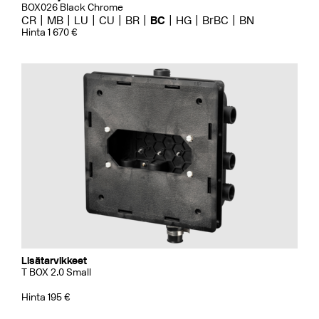
BOX026 Black Chrome
CR
MB
LU
CU
BR
BC
HG
BrBC
BN
Hinta 1 670 €
Lisätarvikkeet
T BOX 2.0 Small
Hinta 195 €