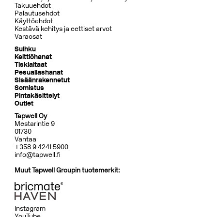
Takuuehdot
Palautusehdot
Käyttöehdot
Kestävä kehitys ja eettiset arvot
Varaosat
Suihku
Keittiöhanat
Tiskialtaat
Pesuallashanat
Sisäänrakennetut
Somistus
Pintakäsittelyt
Outlet
Tapwell Oy
Mestarintie 9
01730
Vantaa
+358 9 4241 5900
info@tapwell.fi
Muut Tapwell Groupin tuotemerkit:
Instagram
YouTube