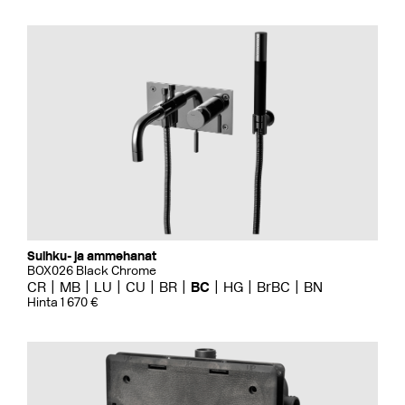
Suihku- ja ammehanat
BOX026 Black Chrome
CR
MB
LU
CU
BR
BC
HG
BrBC
BN
Hinta 1 670 €