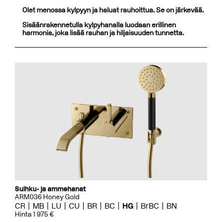
Olet menossa kylpyyn ja haluat rauhoittua. Se on järkevää.
Sisäänrakennetulla kylpyhanalla luodaan erillinen
harmonia, joka lisää rauhan ja hiljaisuuden tunnetta.
Suihku- ja ammehanat
ARM036 Honey Gold
CR
MB
LU
CU
BR
BC
HG
BrBC
BN
Hinta 1 975 €