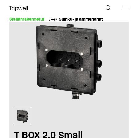
Sisäänrakennetut
Suihku- ja ammehanat
T BOX 2.0 Small