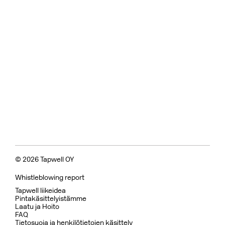
© 2026 Tapwell OY
Whistleblowing report
Tapwell liikeidea
Pintakäsittelyistämme
Laatu ja Hoito
FAQ
Tietosuoja ja henkilötietojen käsittely