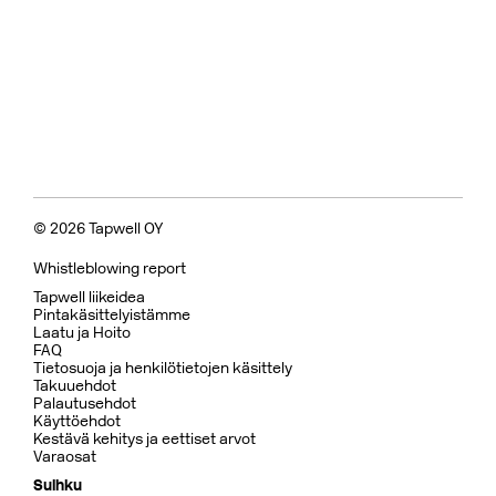
© 2026 Tapwell OY
Whistleblowing report
Tapwell liikeidea
Pintakäsittelyistämme
Laatu ja Hoito
FAQ
Tietosuoja ja henkilötietojen käsittely
Takuuehdot
Palautusehdot
Käyttöehdot
Kestävä kehitys ja eettiset arvot
Varaosat
Suihku