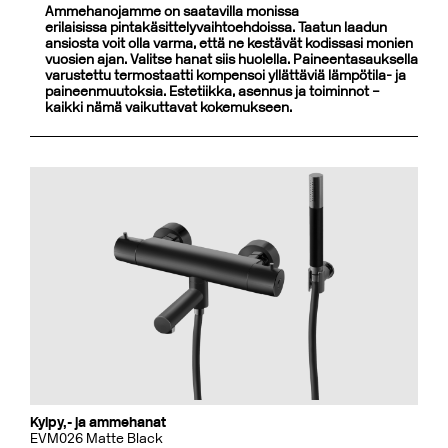
Ammehanojamme on saatavilla monissa
erilaisissa pintakäsittelyvaihtoehdoissa. Taatun laadun
ansiosta voit olla varma, että ne kestävät kodissasi monien
vuosien ajan. Valitse hanat siis huolella. Paineentasauksella
varustettu termostaatti kompensoi yllättäviä lämpötila- ja
paineenmuutoksia. Estetiikka, asennus ja toiminnot –
kaikki nämä vaikuttavat kokemukseen.
Kylpy,- ja ammehanat
EVM026 Matte Black