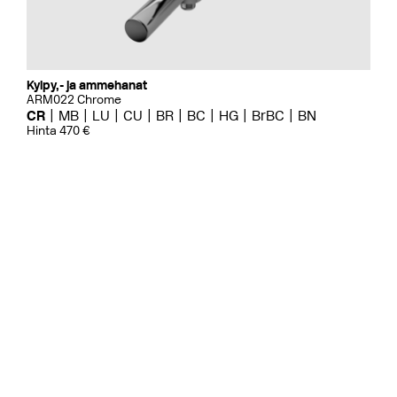
Kylpy,- ja ammehanat
ARM022 Chrome
CR
MB
LU
CU
BR
BC
HG
BrBC
BN
Hinta 470 €