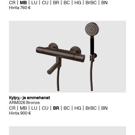
CR
MB
LU
CU
BR
BC
HG
BrBC
BN
Hinta 760 €
Kylpy,- ja ammehanat
ARM026 Bronze
CR
MB
LU
CU
BR
BC
HG
BrBC
BN
Hinta 900 €