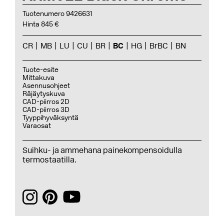
Tuotenumero 9426631
Hinta 845 €
CR
MB
LU
CU
BR
BC
HG
BrBC
BN
Tuote-esite
Mittakuva
Asennusohjeet
Räjäytyskuva
CAD-piirros 2D
CAD-piirros 3D
Tyyppihyväksyntä
Varaosat
Suihku- ja ammehana painekompensoidulla
termostaatilla.