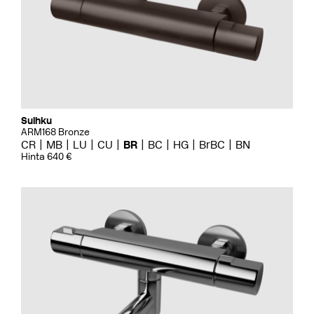
Suihku
ARM168 Bronze
CR
MB
LU
CU
BR
BC
HG
BrBC
BN
Hinta 640 €