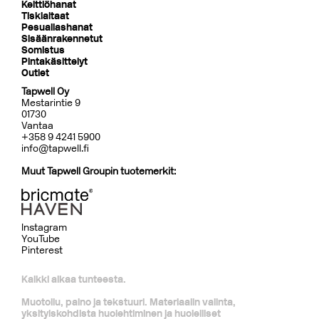
Keittiöhanat
Tiskialtaat
Pesuallashanat
Sisäänrakennetut
Somistus
Pintakäsittelyt
Outlet
Tapwell Oy
Mestarintie 9
01730
Vantaa
+358 9 4241 5900
info@tapwell.fi
Muut Tapwell Groupin tuotemerkit:
Instagram
YouTube
Pinterest
Kaikki alkaa tunteesta.
Muotoilu, paino ja tekstuuri. Materiaalin valinta,
yksityiskohdista huolehtiminen ja huolelliset