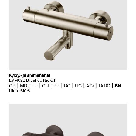
Kylpy,- ja ammehanat
EVM022 Brushed Nickel
CR
MB
LU
CU
BR
BC
HG
AGr
BrBC
BN
Hinta 610 €