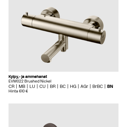
Kylpy,- ja ammehanat
EVM022 Brushed Nickel
CR
MB
LU
CU
BR
BC
HG
AGr
BrBC
BN
Hinta 610 €