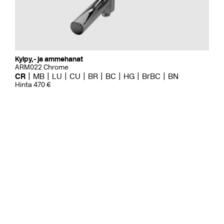
Kylpy,- ja ammehanat
ARM022 Chrome
CR
MB
LU
CU
BR
BC
HG
BrBC
BN
Hinta 470 €