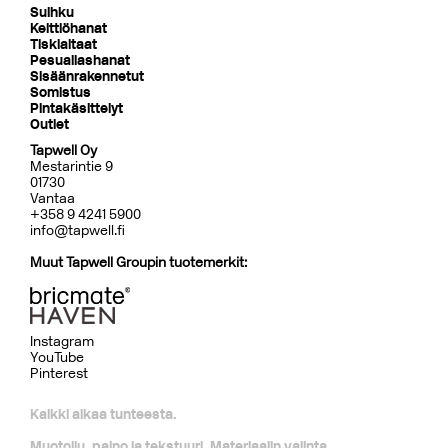
Suihku
Keittiöhanat
Tiskialtaat
Pesuallashanat
Sisäänrakennetut
Somistus
Pintakäsittelyt
Outlet
Tapwell Oy
Mestarintie 9
01730
Vantaa
+358 9 4241 5900
info@tapwell.fi
Muut Tapwell Groupin tuotemerkit:
Instagram
YouTube
Pinterest
Kaikki alkaa tunteesta.
Muotoilu, paino ja tekstuuri. Materiaalin valinta,