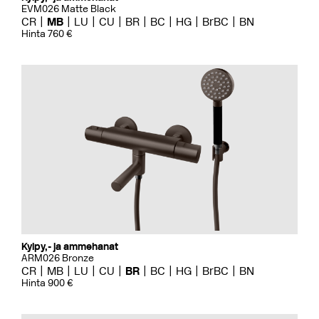
EVM026 Matte Black
CR
MB
LU
CU
BR
BC
HG
BrBC
BN
Hinta 760 €
Kylpy,- ja ammehanat
ARM026 Bronze
CR
MB
LU
CU
BR
BC
HG
BrBC
BN
Hinta 900 €