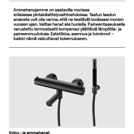
Ammehanojamme on saatavilla monissa
erilaisissa pintakäsittelyvaihtoehdoissa. Taatun laadun
ansiosta voit olla varma, että ne kestävät kodissasi monien
vuosien ajan. Valitse hanat siis huolella. Paineentasauksella
varustettu termostaatti kompensoi yllättäviä lämpötila- ja
paineenmuutoksia. Estetiikka, asennus ja toiminnot –
kaikki nämä vaikuttavat kokemukseen.
Kylpy,- ja ammehanat