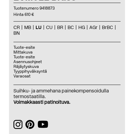
Tuotenumero 9418873
Hinta 610 €
CR
MB
LU
CU
BR
BC
HG
AGr
BrBC
BN
Tuote-esite
Mittakuva
Tuote-esite
Asennusohjeet
Räjäytyskuva
Tyyppihyväksyntä
Varaosat
Suihku- ja ammehana painekompensoidulla
termostaatilla.
Voimakkaasti patinoituva.