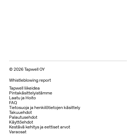
© 2026 Tapwell OY
Whistleblowing report
Tapwell liikeidea
Pintakäsittelyistämme
Laatu ja Hoito
FAQ
Tietosuoja ja henkilötietojen käsittely
Takuuehdot
Palautusehdot
Käyttöehdot
Kestävä kehitys ja eettiset arvot
Varaosat