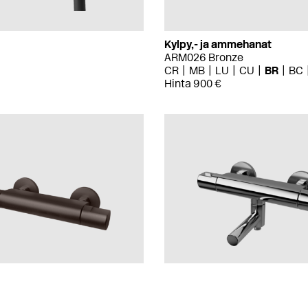
Kylpy,- ja ammehanat
ARM026 Bronze
CR
MB
LU
CU
BR
BC
Hinta 900 €
Kylpy,- ja ammehanat