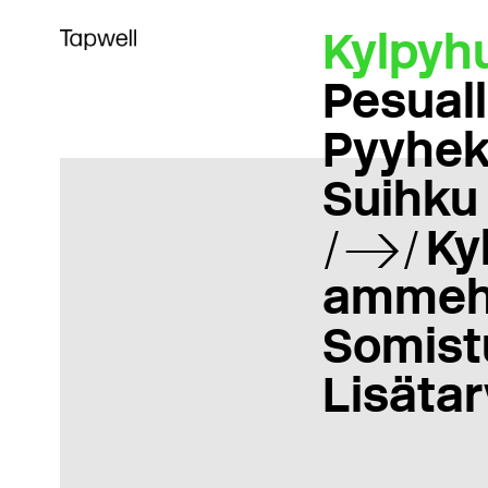
Kylpyh
Pesual
Pyyhek
Suihku
Kyl
ammeh
Somist
Lisätar