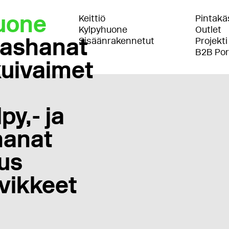
uone
Keittiö
Pintakäs
Kylpyhuone
Outlet
lashanat
Sisäänrakennetut
Projekti
B2B Por
uivaimet
py,- ja
anat
us
vikkeet