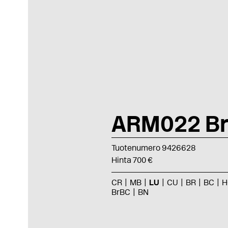
ARM022 Br
Tuotenumero 9426628
Hinta 700 €
CR
MB
LU
CU
BR
BC
H
BrBC
BN