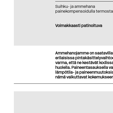
Suihku- ja ammehana
painekompensoidulla termostaa
Voimakkaasti patinoituva
Ammehanojamme on saatavilla
erilaisissa pintakäsittelyvaiht
varma, että ne kestävät kodissa
huolella. Paineentasauksella v
lämpötila- ja paineenmuutoksia.
nämä vaikuttavat kokemukseen