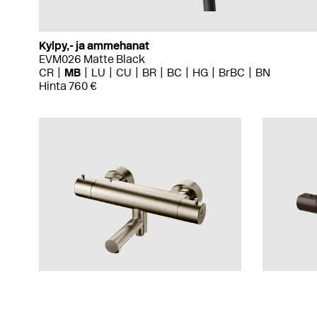
Kylpy,- ja ammehanat
EVM026 Matte Black
CR
MB
LU
CU
BR
BC
HG
BrBC
BN
Hinta 760 €
Kylpy,- ja ammehanat
Suihku