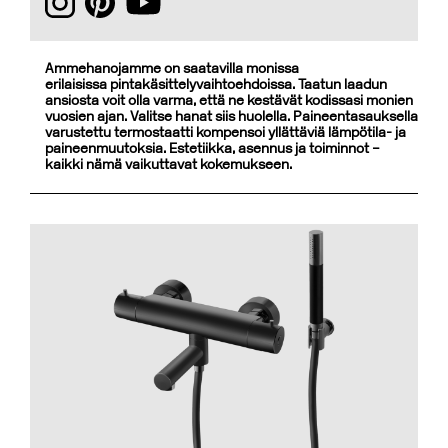
Ammehanojamme on saatavilla monissa
erilaisissa pintakäsittelyvaihtoehdoissa. Taatun laadun
ansiosta voit olla varma, että ne kestävät kodissasi monien
vuosien ajan. Valitse hanat siis huolella. Paineentasauksella
varustettu termostaatti kompensoi yllättäviä lämpötila- ja
paineenmuutoksia. Estetiikka, asennus ja toiminnot –
kaikki nämä vaikuttavat kokemukseen.