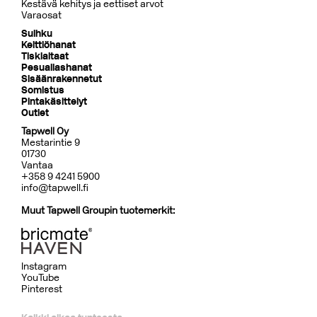
Kestävä kehitys ja eettiset arvot
Varaosat
Suihku
Keittiöhanat
Tiskialtaat
Pesuallashanat
Sisäänrakennetut
Somistus
Pintakäsittelyt
Outlet
Tapwell Oy
Mestarintie 9
01730
Vantaa
+358 9 4241 5900
info@tapwell.fi
Muut Tapwell Groupin tuotemerkit:
Instagram
YouTube
Pinterest