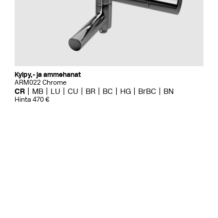
Kylpy,- ja ammehanat
ARM022 Chrome
CR
MB
LU
CU
BR
BC
HG
BrBC
BN
Hinta 470 €