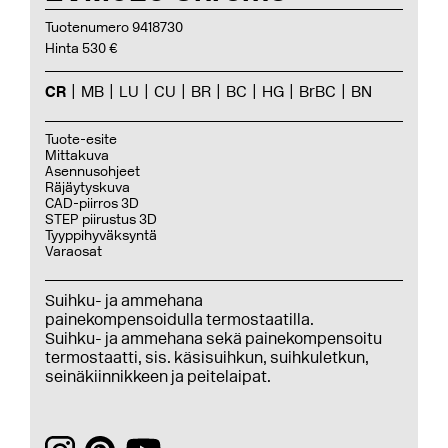
Tuotenumero 9418730
Hinta 530 €
CR
MB
LU
CU
BR
BC
HG
BrBC
BN
Tuote-esite
Mittakuva
Asennusohjeet
Räjäytyskuva
CAD-piirros 3D
STEP piirustus 3D
Tyyppihyväksyntä
Varaosat
Suihku- ja ammehana
painekompensoidulla termostaatilla.
Suihku- ja ammehana sekä painekompensoitu
termostaatti, sis. käsisuihkun, suihkuletkun,
seinäkiinnikkeen ja peitelaipat.