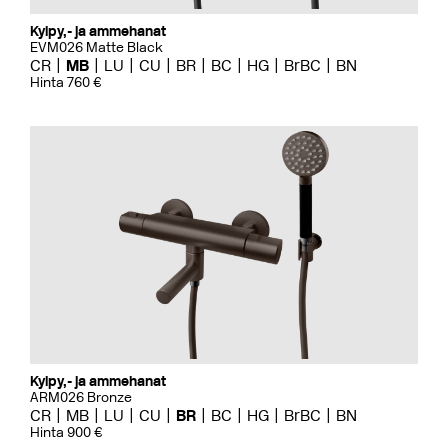
Kylpy,- ja ammehanat
EVM026 Matte Black
CR
MB
LU
CU
BR
BC
HG
BrBC
BN
Hinta 760 €
Kylpy,- ja ammehanat
ARM026 Bronze
CR
MB
LU
CU
BR
BC
HG
BrBC
BN
Hinta 900 €