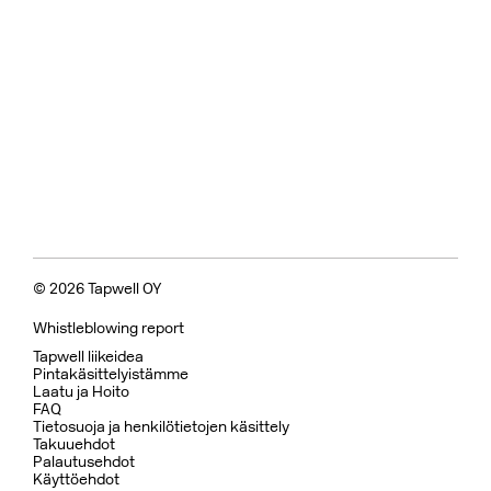
© 2026 Tapwell OY
Whistleblowing report
Tapwell liikeidea
Pintakäsittelyistämme
Laatu ja Hoito
FAQ
Tietosuoja ja henkilötietojen käsittely
Takuuehdot
Palautusehdot
Käyttöehdot