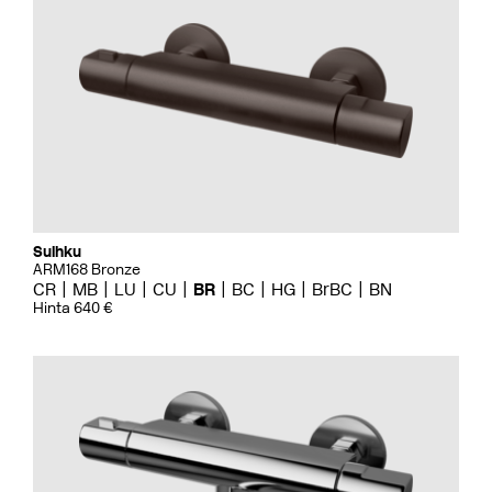
Suihku
ARM168 Bronze
CR
MB
LU
CU
BR
BC
HG
BrBC
BN
Hinta 640 €