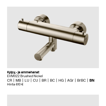
Kylpy,- ja ammehanat
EVM022 Brushed Nickel
CR
MB
LU
CU
BR
BC
HG
AGr
BrBC
BN
Hinta 610 €