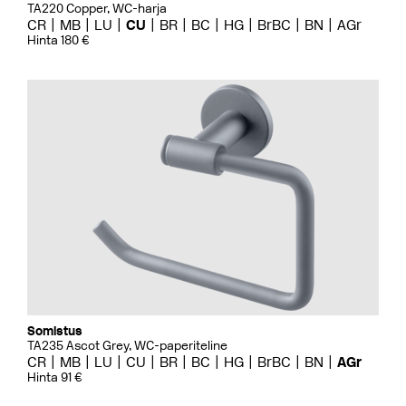
TA220 Copper, WC-harja
CR
MB
LU
CU
BR
BC
HG
BrBC
BN
AGr
Hinta 180 €
Somistus
TA235 Ascot Grey, WC-paperiteline
CR
MB
LU
CU
BR
BC
HG
BrBC
BN
AGr
Hinta 91 €