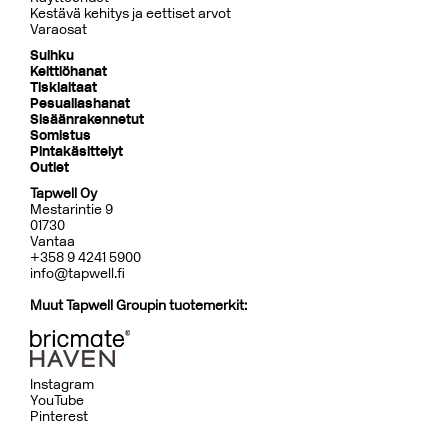
Kestävä kehitys ja eettiset arvot
Varaosat
Suihku
Keittiöhanat
Tiskialtaat
Pesuallashanat
Sisäänrakennetut
Somistus
Pintakäsittelyt
Outlet
Tapwell Oy
Mestarintie 9
01730
Vantaa
+358 9 4241 5900
info@tapwell.fi
Muut Tapwell Groupin tuotemerkit:
Instagram
YouTube
Pinterest