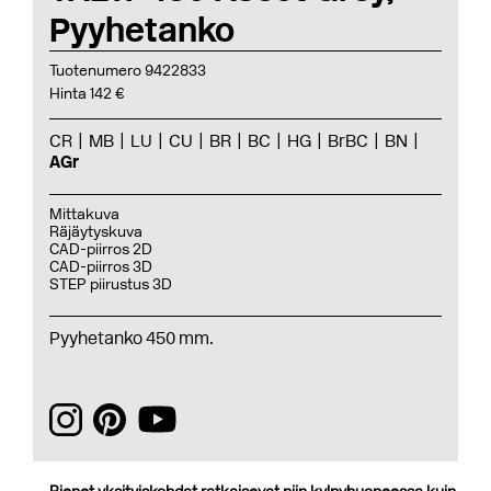
Pyyhetanko
Tuotenumero 9422833
Hinta 142 €
CR
MB
LU
CU
BR
BC
HG
BrBC
BN
AGr
Mittakuva
Räjäytyskuva
CAD-piirros 2D
CAD-piirros 3D
STEP piirustus 3D
Pyyhetanko 450 mm.