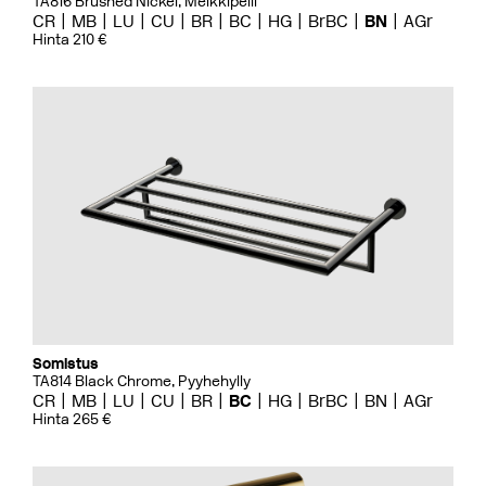
TA816 Brushed Nickel, Meikkipeili
CR
MB
LU
CU
BR
BC
HG
BrBC
BN
AGr
Hinta 210 €
Somistus
TA814 Black Chrome, Pyyhehylly
CR
MB
LU
CU
BR
BC
HG
BrBC
BN
AGr
Hinta 265 €