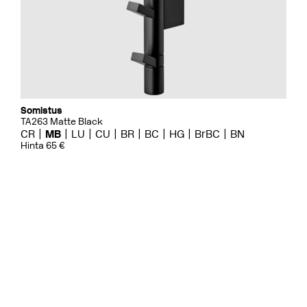
Somistus
TA263 Matte Black
CR
MB
LU
CU
BR
BC
HG
BrBC
BN
Hinta 65 €