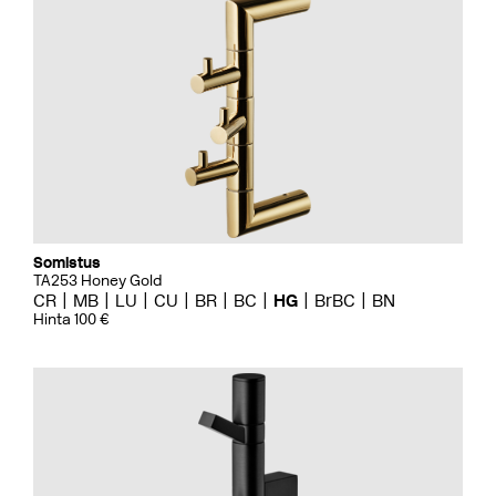
Somistus
TA253 Honey Gold
CR
MB
LU
CU
BR
BC
HG
BrBC
BN
Hinta 100 €