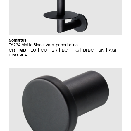
Somistus
TA234 Matte Black, Vara-paperiteline
CR
MB
LU
CU
BR
BC
HG
BrBC
BN
AGr
Hinta 90 €