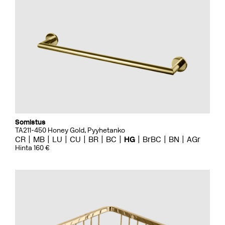
Somistus
TA211-450 Honey Gold, Pyyhetanko
CR
MB
LU
CU
BR
BC
HG
BrBC
BN
AGr
Hinta 160 €