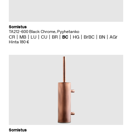
Somistus
TA212-600 Black Chrome, Pyyhetanko
CR
MB
LU
CU
BR
BC
HG
BrBC
BN
AGr
Hinta 180 €
Somistus