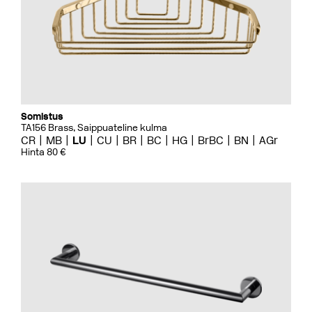
Somistus
TA156 Brass, Saippuateline kulma
CR
MB
LU
CU
BR
BC
HG
BrBC
BN
AGr
Hinta 80 €