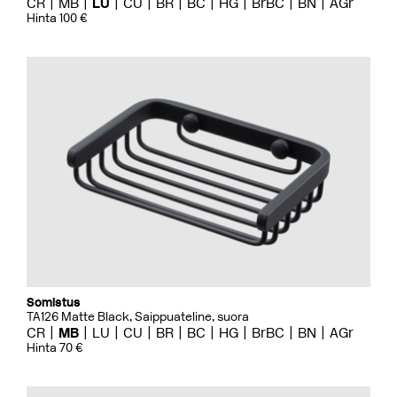
CR
MB
LU
CU
BR
BC
HG
BrBC
BN
AGr
Hinta 100 €
Somistus
TA126 Matte Black, Saippuateline, suora
CR
MB
LU
CU
BR
BC
HG
BrBC
BN
AGr
Hinta 70 €