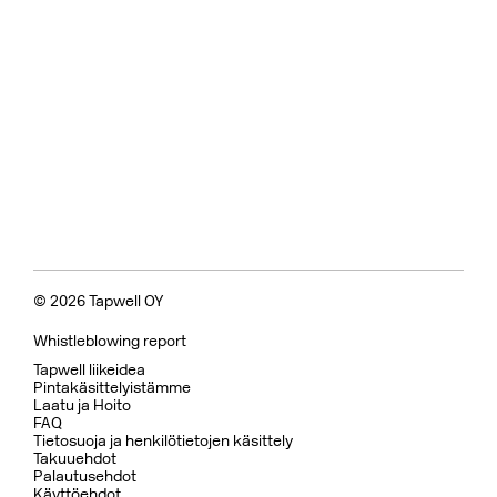
© 2026 Tapwell OY
Whistleblowing report
Tapwell liikeidea
Pintakäsittelyistämme
Laatu ja Hoito
FAQ
Tietosuoja ja henkilötietojen käsittely
Takuuehdot
Palautusehdot
Käyttöehdot