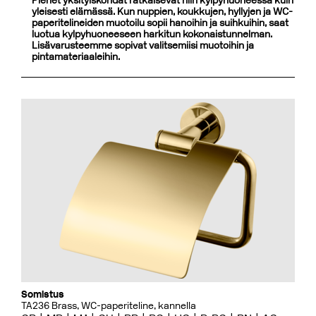
Pienet yksityiskohdat ratkaisevat niin kylpyhuoneessa kuin
yleisesti elämässä. Kun nuppien, koukkujen, hyllyjen ja WC-
paperitelineiden muotoilu sopii hanoihin ja suihkuihin, saat
luotua kylpyhuoneeseen harkitun kokonaistunnelman.
Lisävarusteemme sopivat valitsemiisi muotoihin ja
pintamateriaaleihin.
Somistus
TA236 Brass, WC-paperiteline, kannella