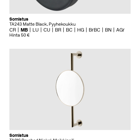
Somistus
TA243 Matte Black, Pyyhekoukku
CR
MB
LU
CU
BR
BC
HG
BrBC
BN
AGr
Hinta 50 €
Somistus