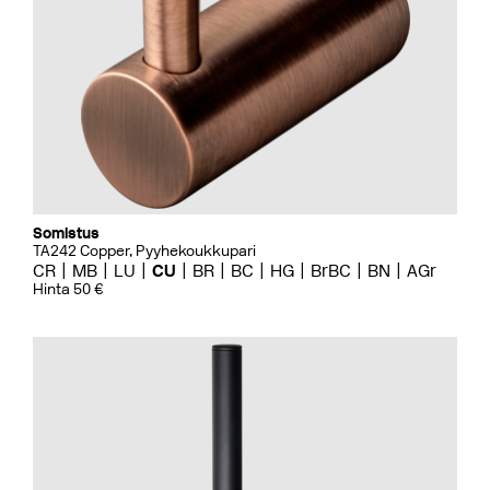
Somistus
TA242 Copper, Pyyhekoukkupari
CR
MB
LU
CU
BR
BC
HG
BrBC
BN
AGr
Hinta 50 €