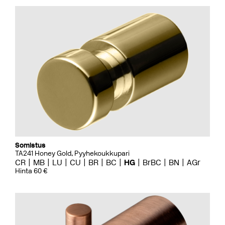
Somistus
TA241 Honey Gold, Pyyhekoukkupari
CR
MB
LU
CU
BR
BC
HG
BrBC
BN
AGr
Hinta 60 €