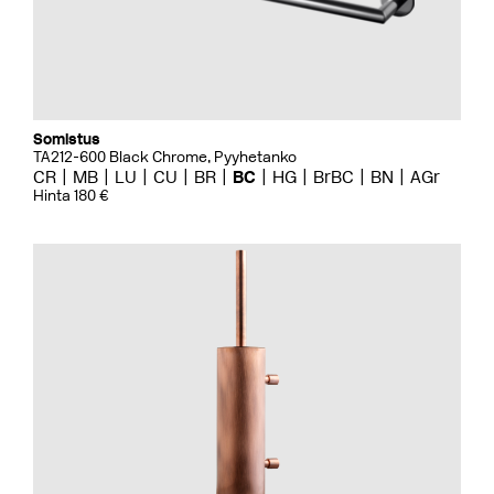
Somistus
TA212-600 Black Chrome, Pyyhetanko
CR
MB
LU
CU
BR
BC
HG
BrBC
BN
AGr
Hinta 180 €