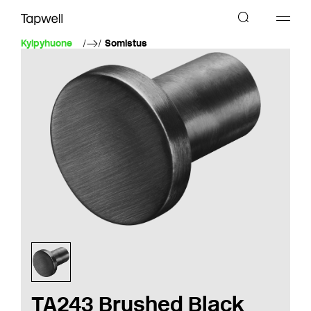
Kylpyhuone
Somistus
TA243 Brushed Black