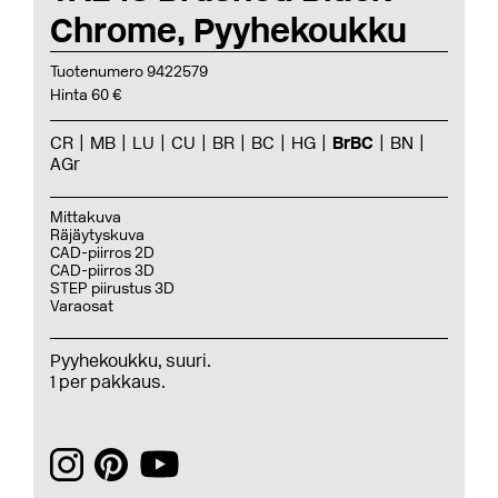
Chrome, Pyyhekoukku
Tuotenumero 9422579
Hinta 60 €
CR
MB
LU
CU
BR
BC
HG
BrBC
BN
AGr
Mittakuva
Räjäytyskuva
CAD-piirros 2D
CAD-piirros 3D
STEP piirustus 3D
Varaosat
Pyyhekoukku, suuri.
1 per pakkaus.