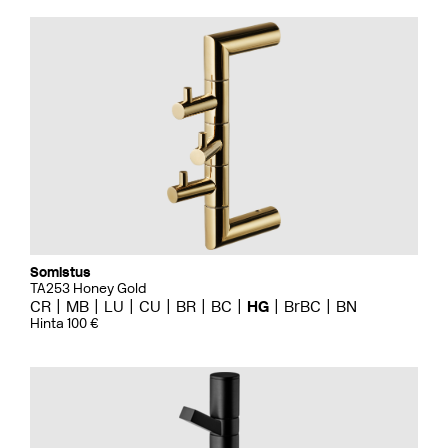
Somistus
TA253 Honey Gold
CR
MB
LU
CU
BR
BC
HG
BrBC
BN
Hinta 100 €