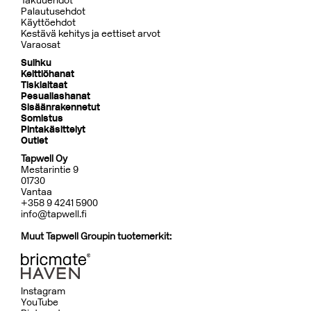
Takuuehdot
Palautusehdot
Käyttöehdot
Kestävä kehitys ja eettiset arvot
Varaosat
Suihku
Keittiöhanat
Tiskialtaat
Pesuallashanat
Sisäänrakennetut
Somistus
Pintakäsittelyt
Outlet
Tapwell Oy
Mestarintie 9
01730
Vantaa
+358 9 4241 5900
info@tapwell.fi
Muut Tapwell Groupin tuotemerkit:
Instagram
YouTube