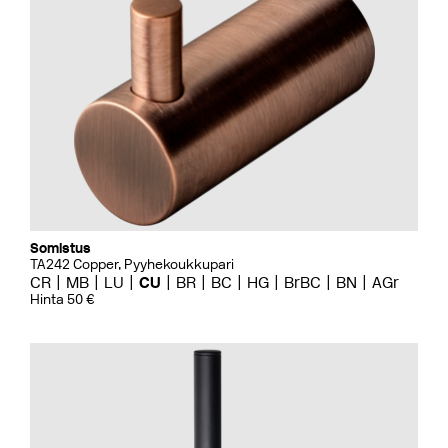
Somistus
TA242 Copper, Pyyhekoukkupari
CR
MB
LU
CU
BR
BC
HG
BrBC
BN
AGr
Hinta 50 €