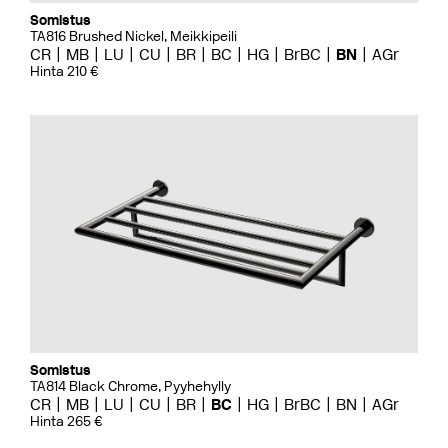
Somistus
TA816 Brushed Nickel, Meikkipeili
CR
MB
LU
CU
BR
BC
HG
BrBC
BN
AGr
Hinta 210 €
Somistus
TA814 Black Chrome, Pyyhehylly
CR
MB
LU
CU
BR
BC
HG
BrBC
BN
AGr
Hinta 265 €