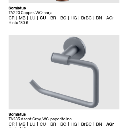
Somistus
TA220 Copper, WC-harja
CR
MB
LU
CU
BR
BC
HG
BrBC
BN
AGr
Hinta 180 €
Somistus
TA235 Ascot Grey, WC-paperiteline
CR
MB
LU
CU
BR
BC
HG
BrBC
BN
AGr