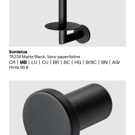
Somistus
TA234 Matte Black, Vara-paperiteline
CR
MB
LU
CU
BR
BC
HG
BrBC
BN
AGr
Hinta 90 €