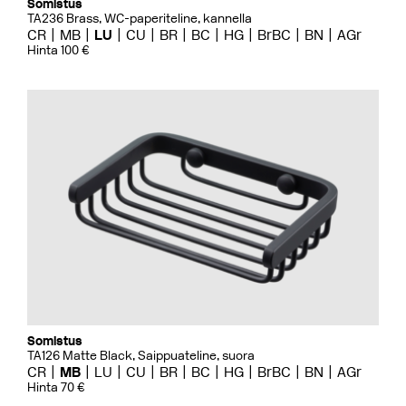
Somistus
TA236 Brass, WC-paperiteline, kannella
CR
MB
LU
CU
BR
BC
HG
BrBC
BN
AGr
Hinta 100 €
Somistus
TA126 Matte Black, Saippuateline, suora
CR
MB
LU
CU
BR
BC
HG
BrBC
BN
AGr
Hinta 70 €