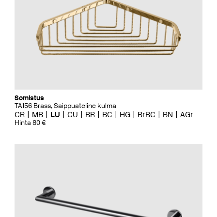
Somistus
TA156 Brass, Saippuateline kulma
CR
MB
LU
CU
BR
BC
HG
BrBC
BN
AGr
Hinta 80 €