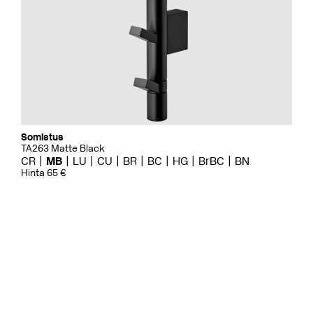
Somistus
TA263 Matte Black
CR
MB
LU
CU
BR
BC
HG
BrBC
BN
Hinta 65 €