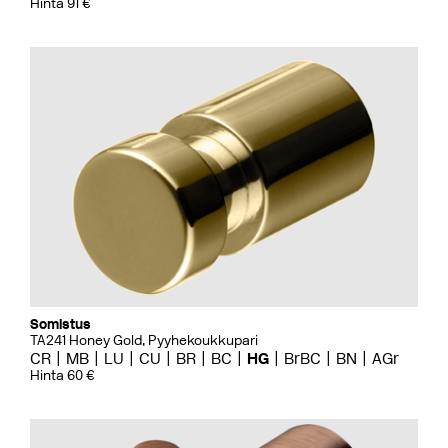
Hinta 91 €
Somistus
TA241 Honey Gold, Pyyhekoukkupari
CR
MB
LU
CU
BR
BC
HG
BrBC
BN
AGr
Hinta 60 €