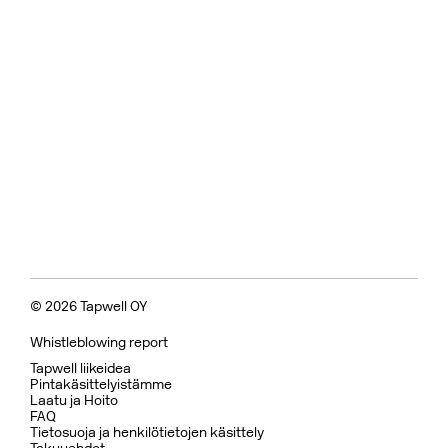
© 2026 Tapwell OY
Whistleblowing report
Tapwell liikeidea
Pintakäsittelyistämme
Laatu ja Hoito
FAQ
Tietosuoja ja henkilötietojen käsittely