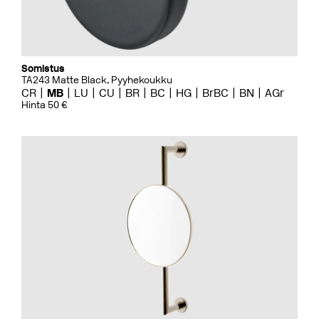
Somistus
TA243 Matte Black, Pyyhekoukku
CR
MB
LU
CU
BR
BC
HG
BrBC
BN
AGr
Hinta 50 €