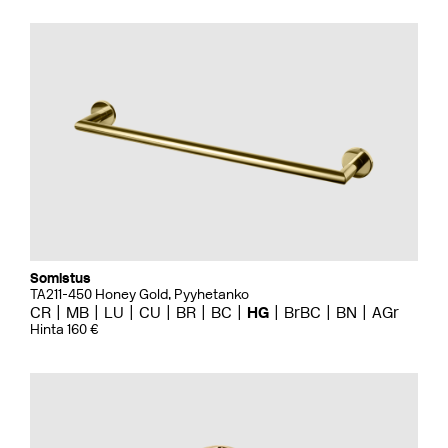
Somistus
TA211-450 Honey Gold, Pyyhetanko
CR
MB
LU
CU
BR
BC
HG
BrBC
BN
AGr
Hinta 160 €