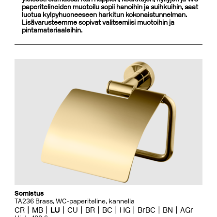
paperitelineiden muotoilu sopii hanoihin ja suihkuihin, saat
luotua kylpyhuoneeseen harkitun kokonaistunnelman.
Lisävarusteemme sopivat valitsemiisi muotoihin ja
pintamateriaaleihin.
Somistus
TA236 Brass, WC-paperiteline, kannella
CR
MB
LU
CU
BR
BC
HG
BrBC
BN
AGr