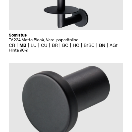
Somistus
TA234 Matte Black, Vara-paperiteline
CR
MB
LU
CU
BR
BC
HG
BrBC
BN
AGr
Hinta 90 €