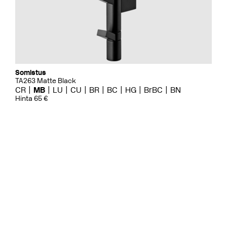
Somistus
TA263 Matte Black
CR
MB
LU
CU
BR
BC
HG
BrBC
BN
Hinta 65 €