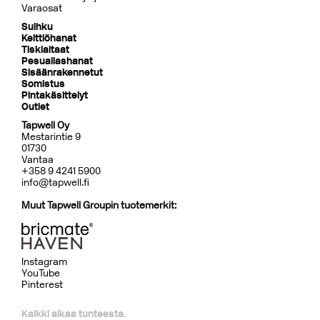
Varaosat
Suihku
Keittiöhanat
Tiskialtaat
Pesuallashanat
Sisäänrakennetut
Somistus
Pintakäsittelyt
Outlet
Tapwell Oy
Mestarintie 9
01730
Vantaa
+358 9 4241 5900
info@tapwell.fi
Muut Tapwell Groupin tuotemerkit:
Instagram
YouTube
Pinterest
Kaikki alkaa tunteesta.