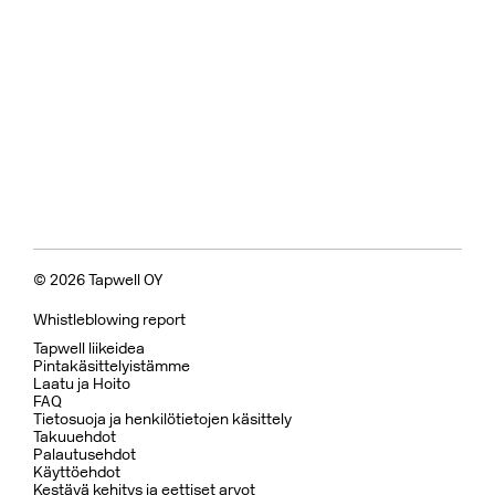
© 2026 Tapwell OY
Whistleblowing report
Tapwell liikeidea
Pintakäsittelyistämme
Laatu ja Hoito
FAQ
Tietosuoja ja henkilötietojen käsittely
Takuuehdot
Palautusehdot
Käyttöehdot
Kestävä kehitys ja eettiset arvot