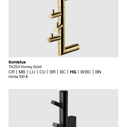
Somistus
TA253 Honey Gold
CR
MB
LU
CU
BR
BC
HG
BrBC
BN
Hinta 100 €