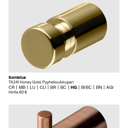
Somistus
TA241 Honey Gold, Pyyhekoukkupari
CR
MB
LU
CU
BR
BC
HG
BrBC
BN
AGr
Hinta 60 €