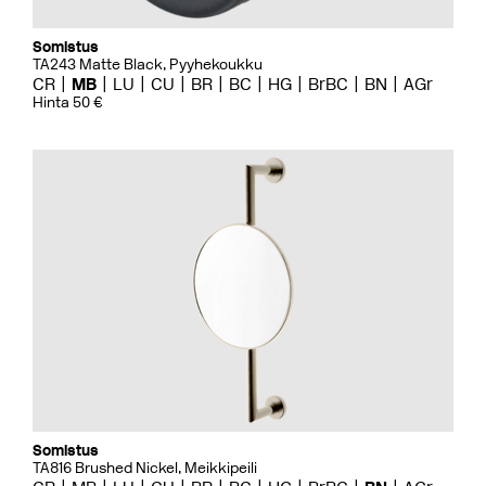
Somistus
TA243 Matte Black, Pyyhekoukku
CR
MB
LU
CU
BR
BC
HG
BrBC
BN
AGr
Hinta 50 €
Somistus
TA816 Brushed Nickel, Meikkipeili