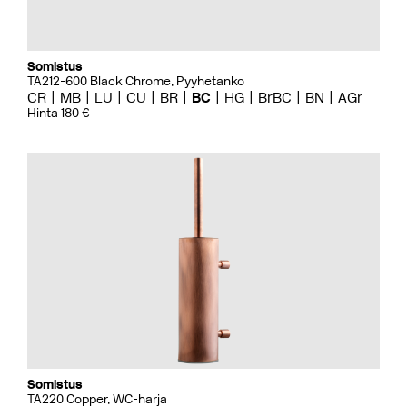
Somistus
TA212-600 Black Chrome, Pyyhetanko
CR
MB
LU
CU
BR
BC
HG
BrBC
BN
AGr
Hinta 180 €
Somistus
TA220 Copper, WC-harja