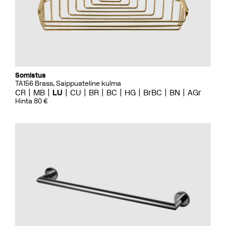
Somistus
TA156 Brass, Saippuateline kulma
CR
MB
LU
CU
BR
BC
HG
BrBC
BN
AGr
Hinta 80 €