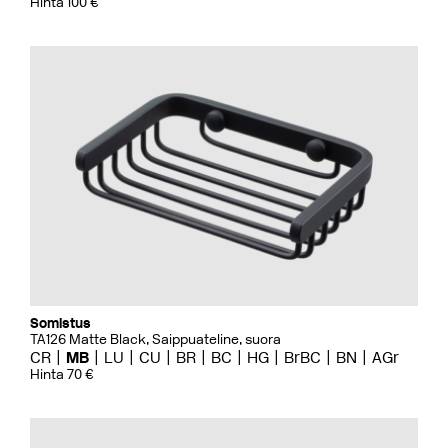
Hinta 100 €
Somistus
TA126 Matte Black, Saippuateline, suora
CR
MB
LU
CU
BR
BC
HG
BrBC
BN
AGr
Hinta 70 €