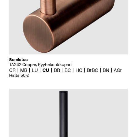
Somistus
TA242 Copper, Pyyhekoukkupari
CR
MB
LU
CU
BR
BC
HG
BrBC
BN
AGr
Hinta 50 €