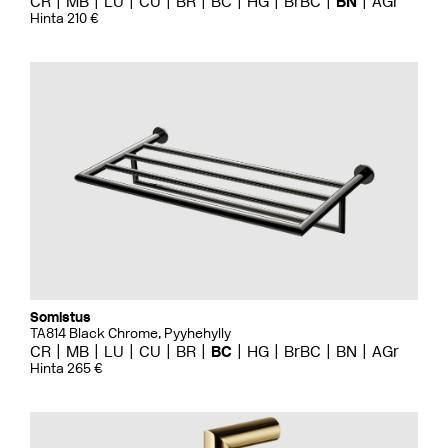
CR
MB
LU
CU
BR
BC
HG
BrBC
BN
AGr
Hinta 210 €
Somistus
TA814 Black Chrome, Pyyhehylly
CR
MB
LU
CU
BR
BC
HG
BrBC
BN
AGr
Hinta 265 €