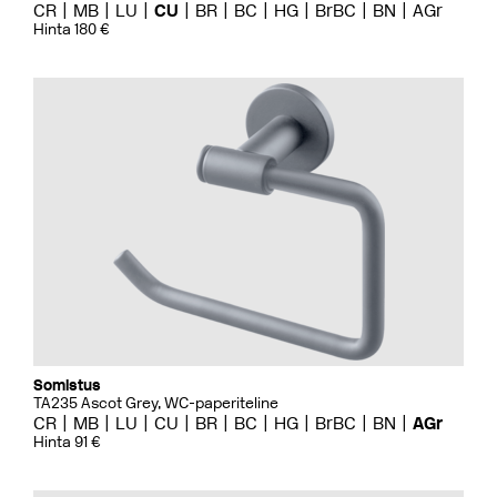
CR
MB
LU
CU
BR
BC
HG
BrBC
BN
AGr
Hinta 180 €
Somistus
TA235 Ascot Grey, WC-paperiteline
CR
MB
LU
CU
BR
BC
HG
BrBC
BN
AGr
Hinta 91 €