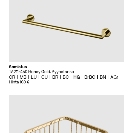
Somistus
TA211-450 Honey Gold, Pyyhetanko
CR
MB
LU
CU
BR
BC
HG
BrBC
BN
AGr
Hinta 160 €