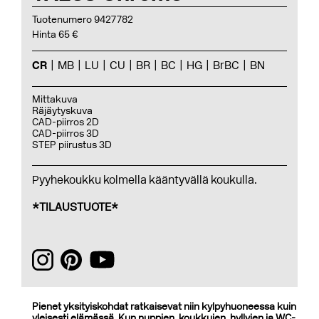
Tuotenumero 9427782
Hinta 65 €
CR
MB
LU
CU
BR
BC
HG
BrBC
BN
Mittakuva
Räjäytyskuva
CAD-piirros 2D
CAD-piirros 3D
STEP piirustus 3D
Pyyhekoukku kolmella kääntyvällä koukulla.
*TILAUSTUOTE*
Pienet yksityiskohdat ratkaisevat niin kylpyhuoneessa kuin
yleisesti elämässä. Kun nuppien, koukkujen, hyllyjen ja WC-