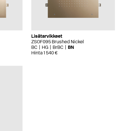
Lisätarvikkeet
ZSOF095 Brushed Nickel
BC
HG
BrBC
BN
Hinta 1 540 €