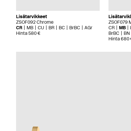
Lisätarvikkeet
Lisätarvik
ZSOF092 Chrome
ZSOF079 M
CR
MB
CU
BR
BC
BrBC
AGr
CR
MB
Hinta 580 €
BrBC
BN
Hinta 680 