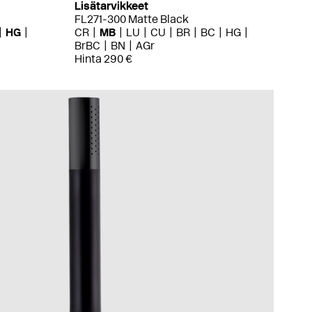
Lisätarvikkeet
FL271-300 Matte Black
HG
CR
MB
LU
CU
BR
BC
HG
BrBC
BN
AGr
Hinta 290 €