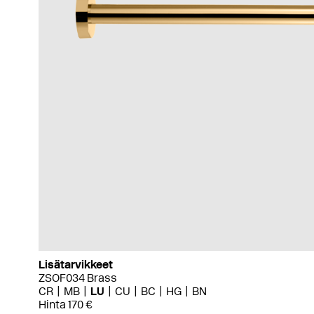
Lisätarvikkeet
ZSOF034 Brass
CR
MB
LU
CU
BC
HG
BN
Hinta 170 €