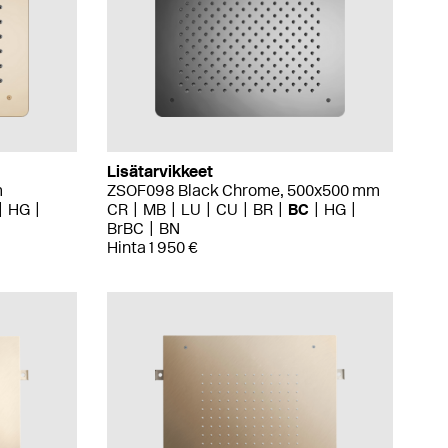
Lisätarvikkeet
m
ZSOF098 Black Chrome, 500x500 mm
HG
CR
MB
LU
CU
BR
BC
HG
BrBC
BN
Hinta 1 950 €