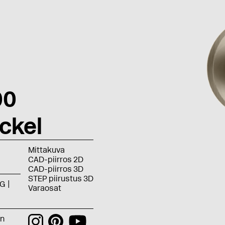
00
ckel
Mittakuva
CAD-piirros 2D
CAD-piirros 3D
STEP piirustus 3D
G
Varaosat
an