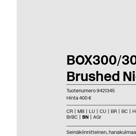
BOX300/3
Brushed Ni
Tuotenumero 9421345
Hinta 400 €
CR
MB
LU
CU
BR
BC
H
BrBC
BN
AGr
Seinäkiinnitteinen, hanakulma