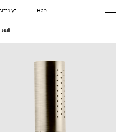
ittelyt
Hae
taali