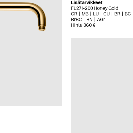
Lisätarvikkeet
FL271-200 Honey Gold
CR
MB
LU
CU
BR
BC
BrBC
BN
AGr
Hinta 360 €