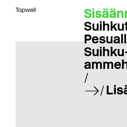
Sisään
Suihku
Pesual
Suihku-
ammeh
Lis