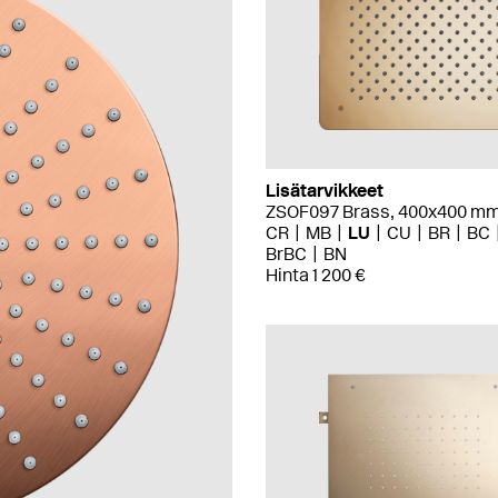
Lisätarvikkeet
ZSOF097 Brass, 400x400 m
CR
MB
LU
CU
BR
BC
BrBC
BN
Hinta 1 200 €