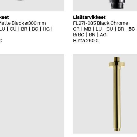
keet
Lisätarvikkeet
atte Black ⌀300 mm
FL271-085 Black Chrome
LU
CU
BR
BC
HG
CR
MB
LU
CU
BR
BC
BrBC
BN
AGr
€
Hinta 260 €