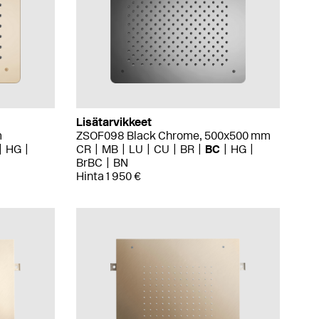
Lisätarvikkeet
m
ZSOF098 Black Chrome, 500x500 mm
HG
CR
MB
LU
CU
BR
BC
HG
BrBC
BN
Hinta 1 950 €