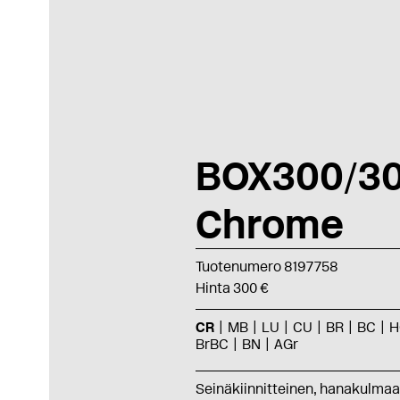
BOX300/3
Chrome
Tuotenumero 8197758
Hinta 300 €
CR
MB
LU
CU
BR
BC
H
BrBC
BN
AGr
Seinäkiinnitteinen, hanakulma