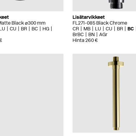
keet
Lisätarvikkeet
atte Black ⌀300 mm
FL271-085 Black Chrome
LU
CU
BR
BC
HG
CR
MB
LU
CU
BR
BC
BrBC
BN
AGr
€
Hinta 260 €