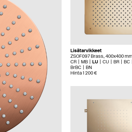
Lisätarvikkeet
ZSOF097 Brass, 400x400 m
CR
MB
LU
CU
BR
BC
BrBC
BN
Hinta 1 200 €