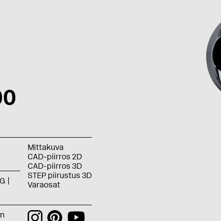
00
Mittakuva
CAD-piirros 2D
CAD-piirros 3D
STEP piirustus 3D
G
Varaosat
an