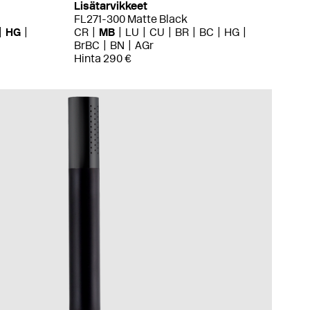
Lisätarvikkeet
FL271-300 Matte Black
HG
CR
MB
LU
CU
BR
BC
HG
BrBC
BN
AGr
Hinta 290 €