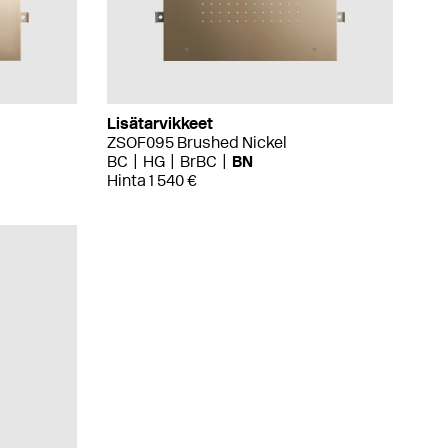
Lisätarvikkeet
ZSOF095 Brushed Nickel
BC
HG
BrBC
BN
Hinta 1 540 €