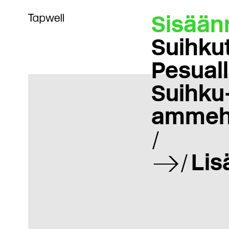
Sisään
Suihku
Pesual
Suihku-
ammeh
Lis