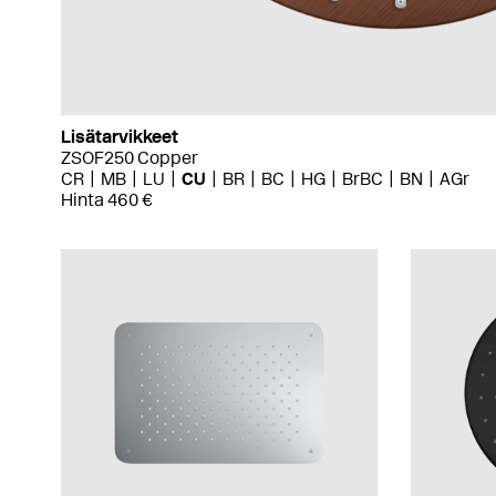
Lisätarvikkeet
ZSOF250 Copper
CR
MB
LU
CU
BR
BC
HG
BrBC
BN
AGr
Hinta 460 €