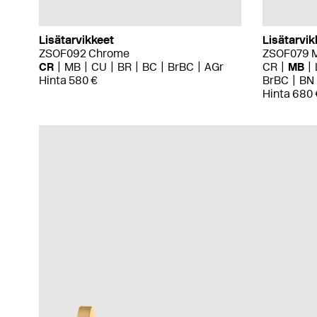
Lisätarvikkeet
Lisätarvik
ZSOF092 Chrome
ZSOF079 M
CR
MB
CU
BR
BC
BrBC
AGr
CR
MB
Hinta 580 €
BrBC
BN
Hinta 680 