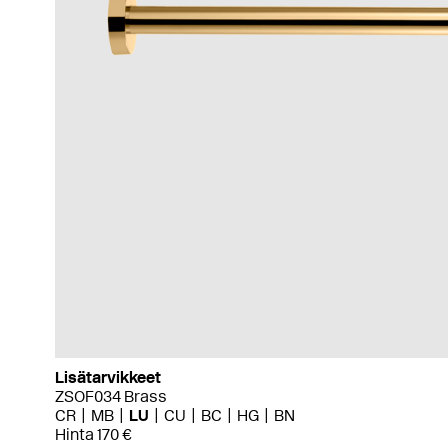
Lisätarvikkeet
ZSOF034 Brass
CR
MB
LU
CU
BC
HG
BN
Hinta 170 €