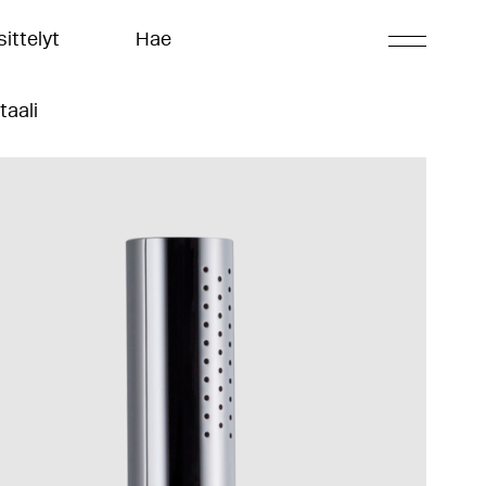
ittelyt
Hae
taali