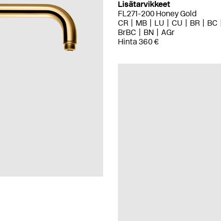
Lisätarvikkeet
FL271-200 Honey Gold
CR
MB
LU
CU
BR
BC
BrBC
BN
AGr
Hinta 360 €