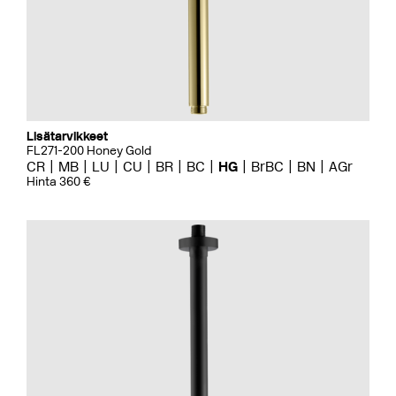
Lisätarvikkeet
FL271-200 Honey Gold
CR
MB
LU
CU
BR
BC
HG
BrBC
BN
AGr
Hinta 360 €