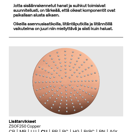
Jotta sisäänrakennetut hanat ja suihkut toimisivat
suunnitellusti, on tärkeää, että oikeat komponentit ovat
paikallaan alusta alkaen.
Oikeilla asennuslaatikoilla, liitäntäputkilla ja liitännöillä
vaikutelma on juuri niin miellyttävä ja siisti kuin haluat.
Lisätarvikkeet
ZSOF250 Copper
CR
MB
LU
CU
BR
BC
HG
BrBC
BN
AGr