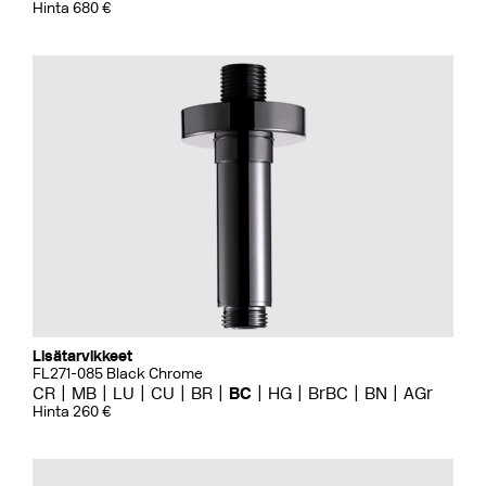
Hinta 680 €
Lisätarvikkeet
FL271-085 Black Chrome
CR
MB
LU
CU
BR
BC
HG
BrBC
BN
AGr
Hinta 260 €