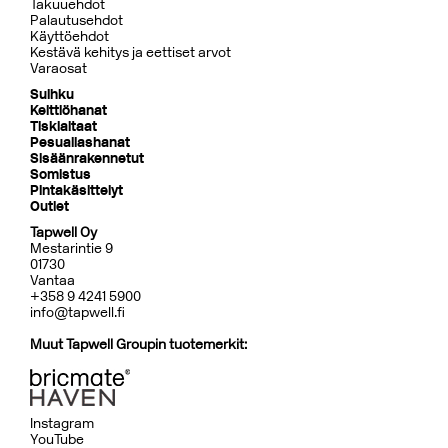
Takuuehdot
Palautusehdot
Käyttöehdot
Kestävä kehitys ja eettiset arvot
Varaosat
Suihku
Keittiöhanat
Tiskialtaat
Pesuallashanat
Sisäänrakennetut
Somistus
Pintakäsittelyt
Outlet
Tapwell Oy
Mestarintie 9
01730
Vantaa
+358 9 4241 5900
info@tapwell.fi
Muut Tapwell Groupin tuotemerkit:
Instagram
YouTube