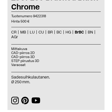
Chrome
Tuotenumero 9422318
Hinta 500 €
CR
MB
LU
CU
BR
BC
HG
BrBC
BN
AGr
Mittakuva
CAD-piirros 2D
CAD-piirros 3D
STEP piirustus 3D
Varaosat
Sadesuihkulautanen.
Ø
250 mm.