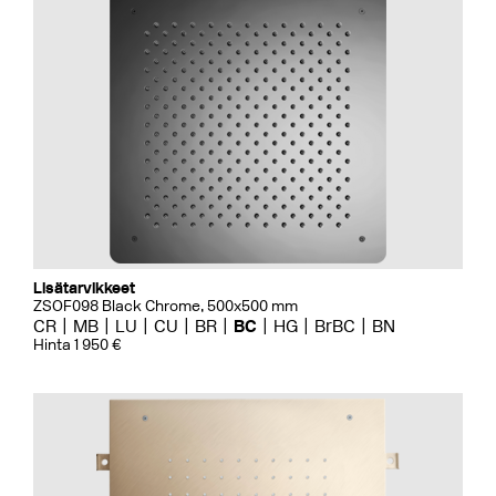
Lisätarvikkeet
ZSOF098 Black Chrome, 500x500 mm
CR
MB
LU
CU
BR
BC
HG
BrBC
BN
Hinta 1 950 €