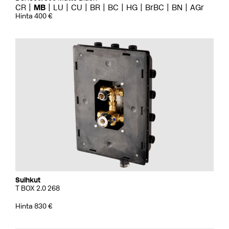
CR
MB
LU
CU
BR
BC
HG
BrBC
BN
AGr
Hinta 400 €
Suihkut
T BOX 2.0 268
Hinta 830 €