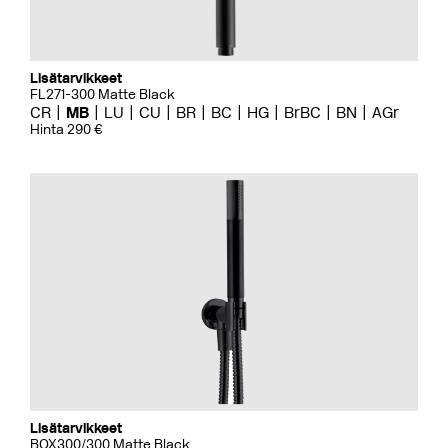
Lisätarvikkeet
FL271-300 Matte Black
CR
MB
LU
CU
BR
BC
HG
BrBC
BN
AGr
Hinta 290 €
Lisätarvikkeet
BOX300/300 Matte Black