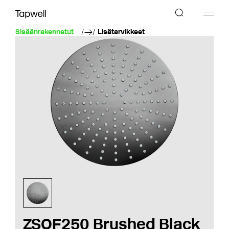
Sisäänrakennetut
Lisätarvikkeet
ZSOF250 Brushed Black