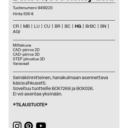
Tuotenumero 9419220
Hinta 500 €
CR
MB
LU
CU
BR
BC
HG
BrBC
BN
AGr
Mittakuva
CAD-piirros 2D
CAD-piirros 3D
STEP piirustus 3D
Varaosat
Seinäkiinnitteinen, hanakulmaan asennettava
käsisuihkusetti.
Soveltuu tuotteille BOX7268 ja BOX026.
Ei voi asentaa yksinään.
*TILAUSTUOTE*