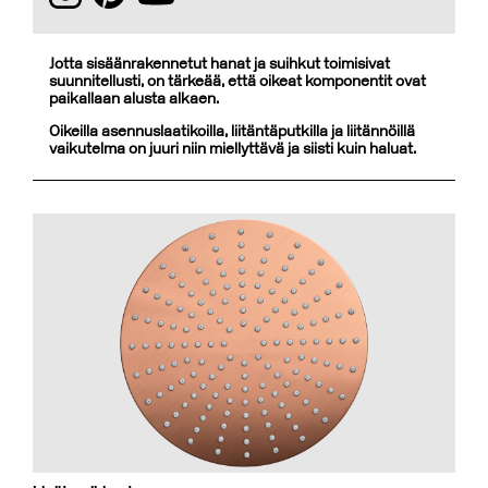
Jotta sisäänrakennetut hanat ja suihkut toimisivat
suunnitellusti, on tärkeää, että oikeat komponentit ovat
paikallaan alusta alkaen.
Oikeilla asennuslaatikoilla, liitäntäputkilla ja liitännöillä
vaikutelma on juuri niin miellyttävä ja siisti kuin haluat.