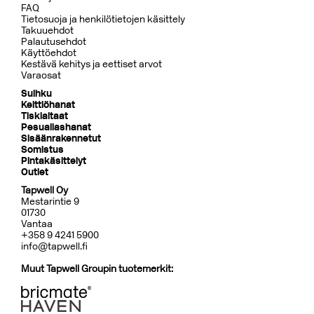
FAQ
Tietosuoja ja henkilötietojen käsittely
Takuuehdot
Palautusehdot
Käyttöehdot
Kestävä kehitys ja eettiset arvot
Varaosat
Suihku
Keittiöhanat
Tiskialtaat
Pesuallashanat
Sisäänrakennetut
Somistus
Pintakäsittelyt
Outlet
Tapwell Oy
Mestarintie 9
01730
Vantaa
+358 9 4241 5900
info@tapwell.fi
Muut Tapwell Groupin tuotemerkit: