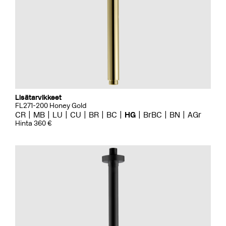
Lisätarvikkeet
FL271-200 Honey Gold
CR
MB
LU
CU
BR
BC
HG
BrBC
BN
AGr
Hinta 360 €