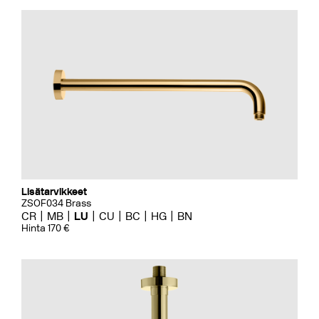
Lisätarvikkeet
ZSOF034 Brass
CR
MB
LU
CU
BC
HG
BN
Hinta 170 €