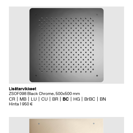
Lisätarvikkeet
ZSOF098 Black Chrome, 500x500 mm
CR
MB
LU
CU
BR
BC
HG
BrBC
BN
Hinta 1 950 €