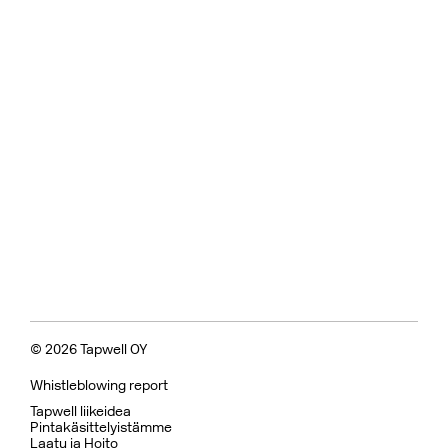
© 2026 Tapwell OY
Whistleblowing report
Tapwell liikeidea
Pintakäsittelyistämme
Laatu ja Hoito