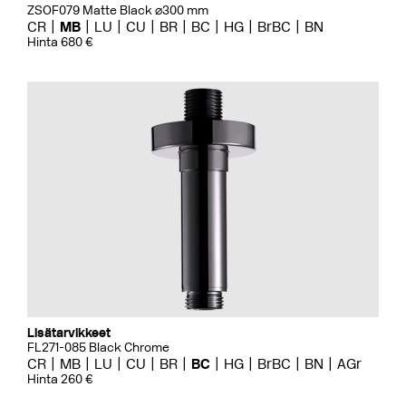
ZSOF079 Matte Black ⌀300 mm
CR
MB
LU
CU
BR
BC
HG
BrBC
BN
Hinta 680 €
Lisätarvikkeet
FL271-085 Black Chrome
CR
MB
LU
CU
BR
BC
HG
BrBC
BN
AGr
Hinta 260 €