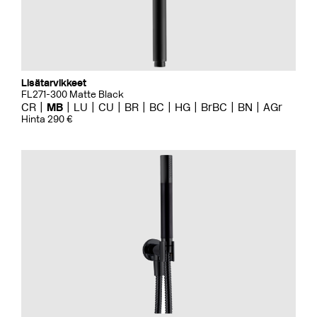
Lisätarvikkeet
FL271-300 Matte Black
CR
MB
LU
CU
BR
BC
HG
BrBC
BN
AGr
Hinta 290 €