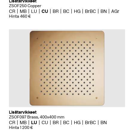
Lisätarvikkeet
ZSOF250 Copper
CR
MB
LU
CU
BR
BC
HG
BrBC
BN
AGr
Hinta 460 €
Lisätarvikkeet
ZSOF097 Brass, 400x400 mm
CR
MB
LU
CU
BR
BC
HG
BrBC
BN
Hinta 1 200 €