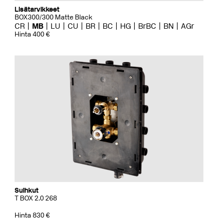
Lisätarvikkeet
BOX300/300 Matte Black
CR
MB
LU
CU
BR
BC
HG
BrBC
BN
AGr
Hinta 400 €
Suihkut
T BOX 2.0 268
Hinta 830 €