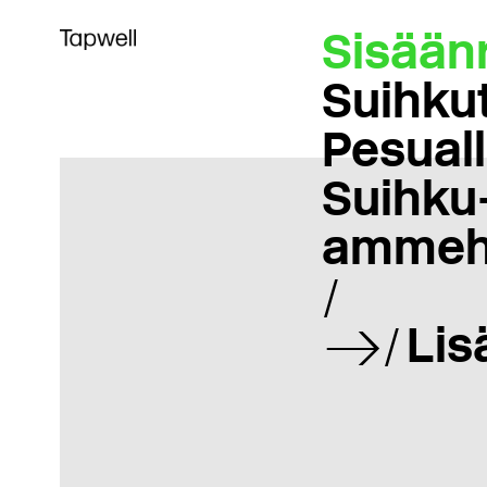
Sisään
Suihku
Pesual
Suihku-
ammeh
Lis