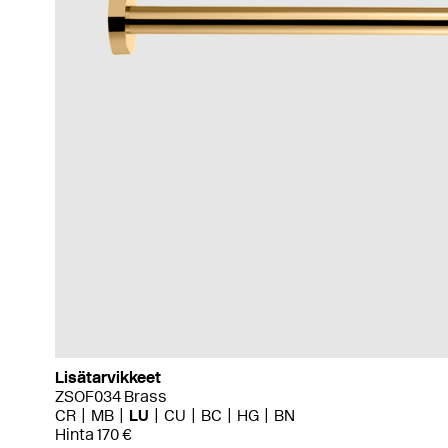
Lisätarvikkeet
ZSOF034 Brass
CR
MB
LU
CU
BC
HG
BN
Hinta 170 €