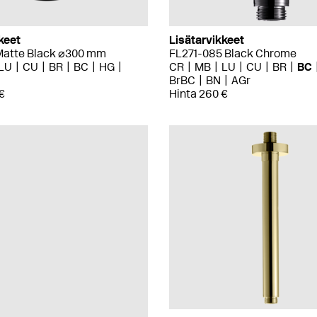
keet
Lisätarvikkeet
atte Black ⌀300 mm
FL271-085 Black Chrome
LU
CU
BR
BC
HG
CR
MB
LU
CU
BR
BC
BrBC
BN
AGr
€
Hinta 260 €