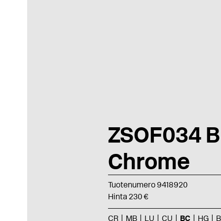
ZSOF034 B
Chrome
Tuotenumero 9418920
Hinta 230 €
CR
MB
LU
CU
BC
HG