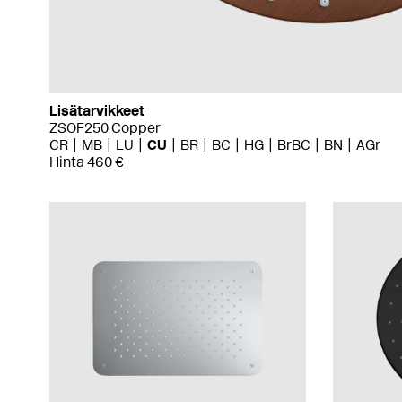
Lisätarvikkeet
ZSOF250 Copper
CR
MB
LU
CU
BR
BC
HG
BrBC
BN
AGr
Hinta 460 €