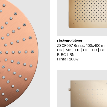
Lisätarvikkeet
ZSOF097 Brass, 400x400 m
CR
MB
LU
CU
BR
BC
BrBC
BN
Hinta 1 200 €