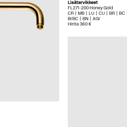
Lisätarvikkeet
FL271-200 Honey Gold
CR
MB
LU
CU
BR
BC
BrBC
BN
AGr
Hinta 360 €