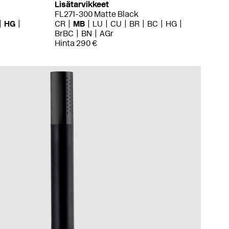
Lisätarvikkeet
FL271-300 Matte Black
HG
CR
MB
LU
CU
BR
BC
HG
BrBC
BN
AGr
Hinta 290 €