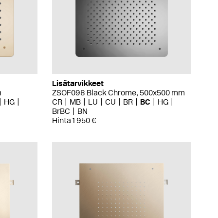
Lisätarvikkeet
m
ZSOF098 Black Chrome, 500x500 mm
HG
CR
MB
LU
CU
BR
BC
HG
BrBC
BN
Hinta 1 950 €