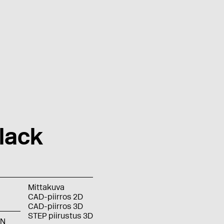
lack
Mittakuva
CAD-piirros 2D
CAD-piirros 3D
STEP piirustus 3D
BN