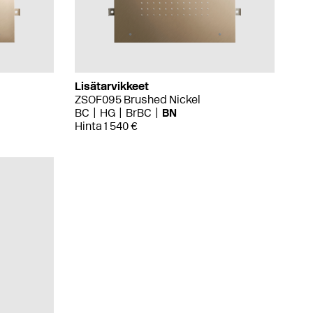
Lisätarvikkeet
ZSOF095 Brushed Nickel
BC
HG
BrBC
BN
Hinta 1 540 €