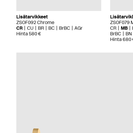
Lisätarvikkeet
Lisätarvik
ZSOF092 Chrome
ZSOF079 M
CR
CU
BR
BC
BrBC
AGr
CR
MB
Hinta 580 €
BrBC
BN
Hinta 680 