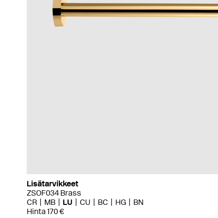
Lisätarvikkeet
ZSOF034 Brass
CR
MB
LU
CU
BC
HG
BN
Hinta 170 €