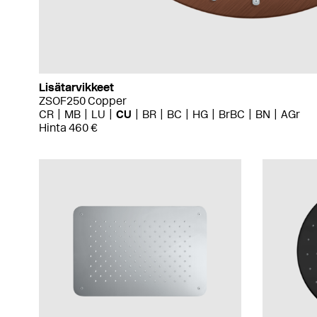
Lisätarvikkeet
ZSOF250 Copper
CR
MB
LU
CU
BR
BC
HG
BrBC
BN
AGr
Hinta 460 €