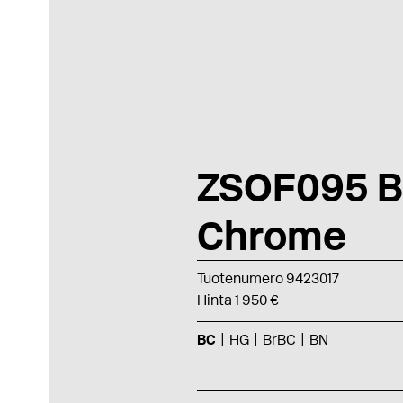
ZSOF095 B
Chrome
Tuotenumero 9423017
Hinta 1 950 €
BC
HG
BrBC
BN