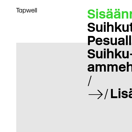
Sisään
Suihku
Pesual
Suihku-
ammeh
Lis