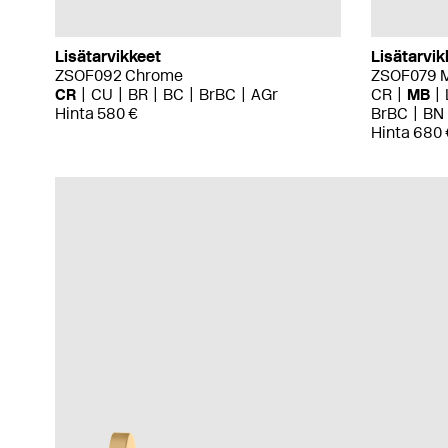
Lisätarvikkeet
Lisätarvik
ZSOF092 Chrome
ZSOF079 M
CR
CU
BR
BC
BrBC
AGr
CR
MB
Hinta 580 €
BrBC
BN
Hinta 680 