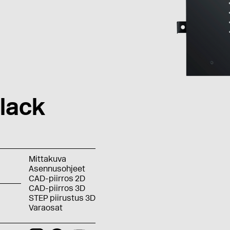
lack
Mittakuva
Asennusohjeet
CAD-piirros 2D
CAD-piirros 3D
STEP piirustus 3D
Varaosat