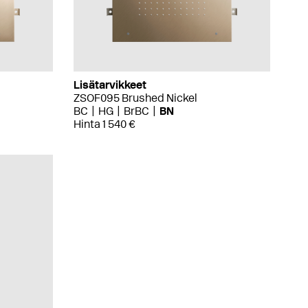
Lisätarvikkeet
ZSOF095 Brushed Nickel
BC
HG
BrBC
BN
Hinta 1 540 €