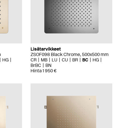
Lisätarvikkeet
m
ZSOF098 Black Chrome, 500x500 mm
HG
CR
MB
LU
CU
BR
BC
HG
BrBC
BN
Hinta 1 950 €