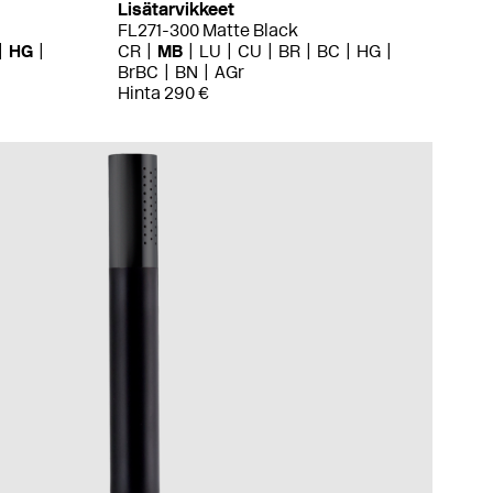
Lisätarvikkeet
FL271-300 Matte Black
HG
CR
MB
LU
CU
BR
BC
HG
BrBC
BN
AGr
Hinta 290 €