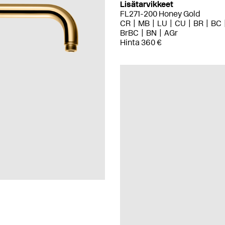
Lisätarvikkeet
FL271-200 Honey Gold
CR
MB
LU
CU
BR
BC
BrBC
BN
AGr
Hinta 360 €