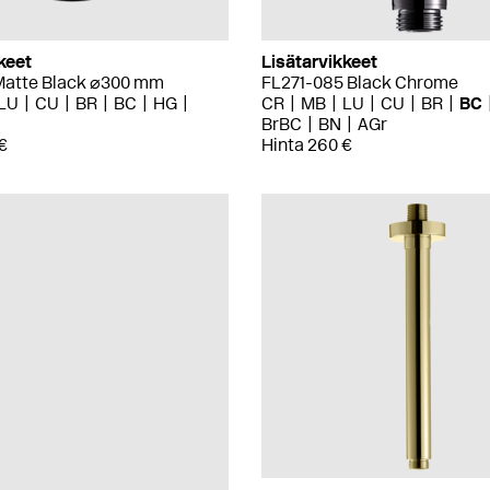
keet
Lisätarvikkeet
atte Black ⌀300 mm
FL271-085 Black Chrome
LU
CU
BR
BC
HG
CR
MB
LU
CU
BR
BC
BrBC
BN
AGr
€
Hinta 260 €