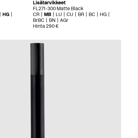
Lisätarvikkeet
FL271-300 Matte Black
HG
CR
MB
LU
CU
BR
BC
HG
BrBC
BN
AGr
Hinta 290 €