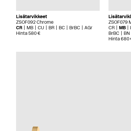
Lisätarvikkeet
Lisätarvik
ZSOF092 Chrome
ZSOF079 M
CR
MB
CU
BR
BC
BrBC
AGr
CR
MB
Hinta 580 €
BrBC
BN
Hinta 680 