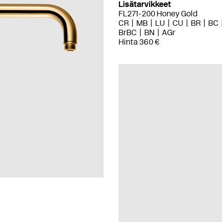
Lisätarvikkeet
FL271-200 Honey Gold
CR
MB
LU
CU
BR
BC
BrBC
BN
AGr
Hinta 360 €