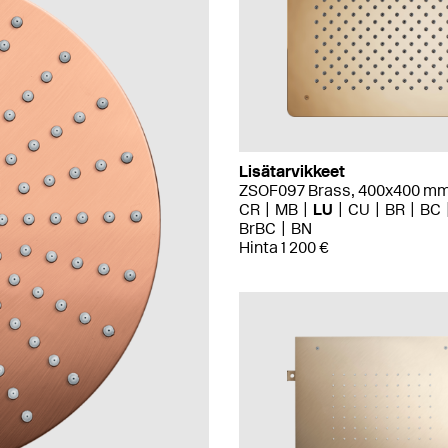
Lisätarvikkeet
ZSOF097 Brass, 400x400 m
CR
MB
LU
CU
BR
BC
BrBC
BN
Hinta 1 200 €