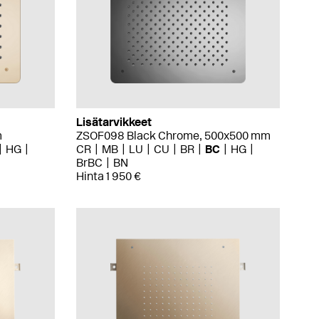
Lisätarvikkeet
m
ZSOF098 Black Chrome, 500x500 mm
HG
CR
MB
LU
CU
BR
BC
HG
BrBC
BN
Hinta 1 950 €