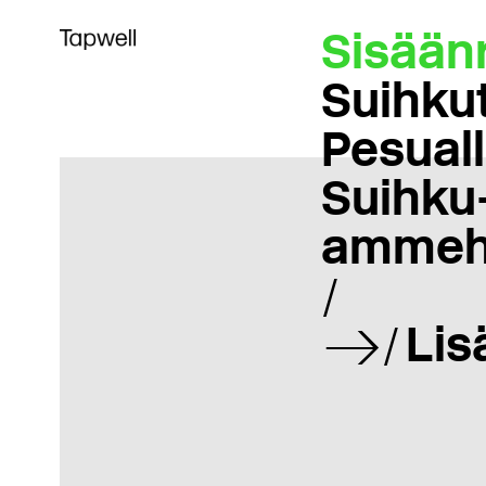
Sisään
Suihku
Pesual
Suihku-
ammeh
Lis