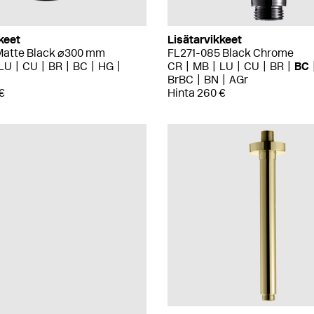
keet
Lisätarvikkeet
atte Black ⌀300 mm
FL271-085 Black Chrome
LU
CU
BR
BC
HG
CR
MB
LU
CU
BR
BC
BrBC
BN
AGr
€
Hinta 260 €