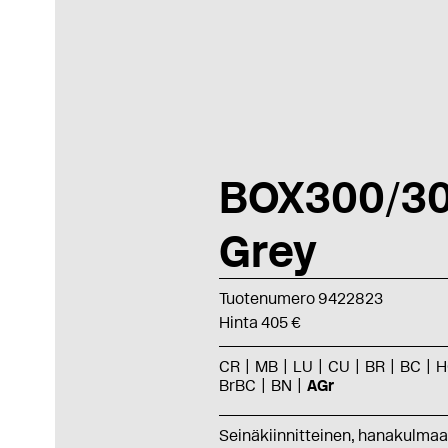
BOX300/30
Grey
Tuotenumero 9422823
Hinta 405 €
CR
MB
LU
CU
BR
BC
H
BrBC
BN
AGr
Seinäkiinnitteinen, hanakulma