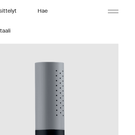
ittelyt
Hae
taali