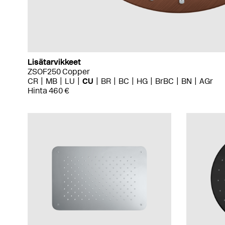
Lisätarvikkeet
ZSOF250 Copper
CR
MB
LU
CU
BR
BC
HG
BrBC
BN
AGr
Hinta 460 €