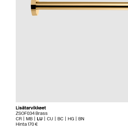
Lisätarvikkeet
ZSOF034 Brass
CR
MB
LU
CU
BC
HG
BN
Hinta 170 €