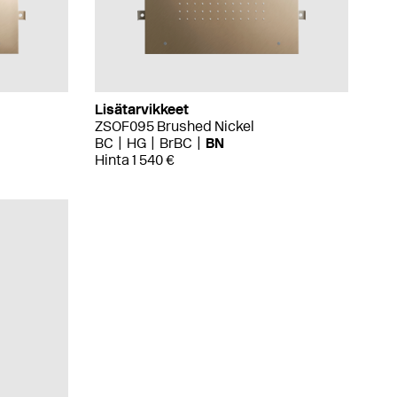
Lisätarvikkeet
ZSOF095 Brushed Nickel
BC
HG
BrBC
BN
Hinta 1 540 €